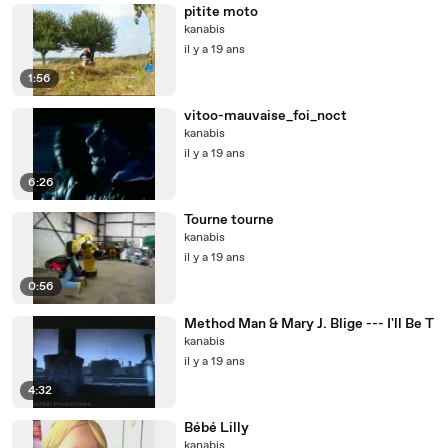
pitite moto
kanabis
il y a 19 ans
1:56
vitoo-mauvaise_foi_noct
kanabis
il y a 19 ans
6:26
Tourne tourne
kanabis
il y a 19 ans
0:56
Method Man & Mary J. Blige --- I'll Be T
kanabis
il y a 19 ans
4:32
Bébé Lilly
kanabis