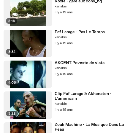
Koxie - gare aux cons_hq
kanabis
il y a 19 ans
5:18
Faf Larage - Pas Le Temps
kanabis
il y a 19 ans
3:32
AKCENT.Poveste de viata
kanabis
il y a 19 ans
4:06
Clip Faf Larage & Akhenaton -
L'americain
kanabis
il y a 19 ans
3:22
Zouk Machine - La Musique Dans La
Peau