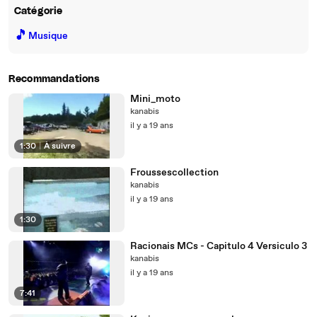
Catégorie
🎵
Musique
Recommandations
Mini_moto
kanabis
il y a 19 ans
1:30
|
À suivre
Froussescollection
kanabis
il y a 19 ans
1:30
Racionais MCs - Capitulo 4 Versiculo 3
kanabis
il y a 19 ans
7:41