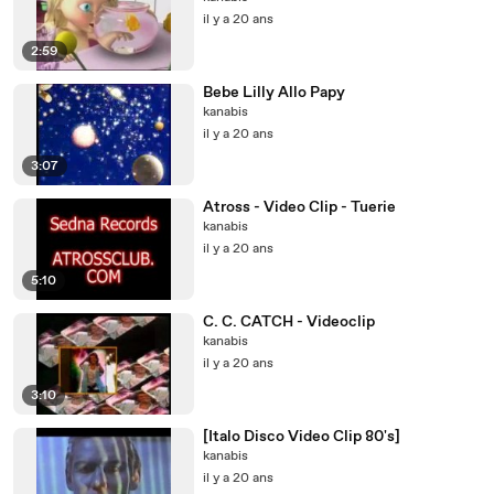
il y a 20 ans
2:59
Bebe Lilly Allo Papy
kanabis
il y a 20 ans
3:07
Atross - Video Clip - Tuerie
kanabis
il y a 20 ans
5:10
C. C. CATCH - Videoclip
kanabis
il y a 20 ans
3:10
[Italo Disco Video Clip 80's]
kanabis
il y a 20 ans