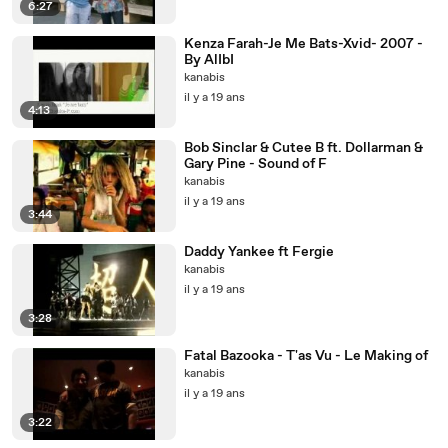
6:27
Kenza Farah-Je Me Bats-Xvid- 2007 -
By AlIbI
kanabis
il y a 19 ans
4:13
Bob Sinclar & Cutee B ft. Dollarman &
Gary Pine - Sound of F
kanabis
il y a 19 ans
3:44
Daddy Yankee ft Fergie
kanabis
il y a 19 ans
3:28
Fatal Bazooka - T'as Vu - Le Making of
kanabis
il y a 19 ans
3:22