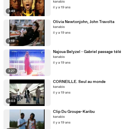
kanabis
il y a 19 ans
3:49
Olivia Newtonjohn, John Travolta
kanabis
il y a 19 ans
3:19
Najoua Belyzel - Gabriel passage télé
kanabis
il y a 19 ans
3:27
CORNEILLE. Seul au monde
kanabis
il y a 19 ans
4:03
Clip Du Groupe-Karibu
kanabis
il y a 19 ans