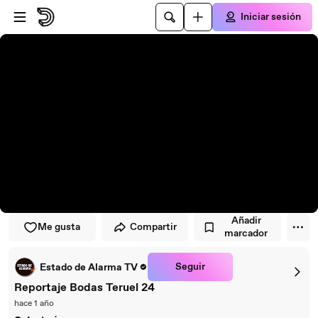
Saltar al reproductor
Saltar al contenido principal
Iniciar sesión
Añadir
Me gusta
Compartir
marcador
Seguir
Estado de Alarma TV
Reportaje Bodas Teruel 24
hace 1 año