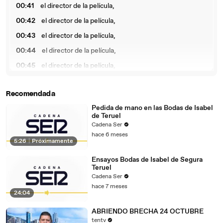
00:41
el director de la película,
00:42
el director de la película,
00:43
el director de la película,
00:44
el director de la película,
00:45
el director de la película,
00:46
el director de la película,
Recomendada
00:47
el director de la película,
Pedida de mano en las Bodas de Isabel
00:48
el director de la película,
de Teruel
00:49
el director de la película,
Cadena Ser
hace 6 meses
00:50
el director de la película,
5:26
|
Próximamente
00:51
el director de la película,
Ensayos Bodas de Isabel de Segura
Teruel
00:52
el director de la película,
Cadena Ser
00:53
el director de la película,
hace 7 meses
24:04
00:54
el director de la película,
ABRIENDO BRECHA 24 OCTUBRE
00:55
el director de la película,
tentv