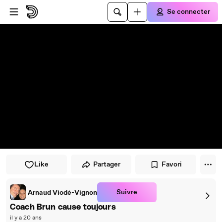
Passer au player
Passer au contenu principal
Se connecter
Like
Partager
Favori
Suivre
Arnaud Viodé-Vignon
Coach Brun cause toujours
il y a 20 ans