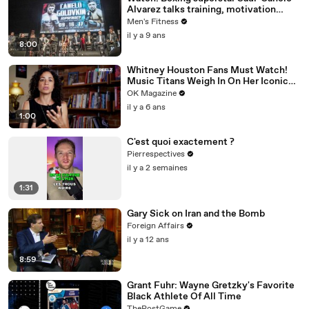
Alvarez talks training, motivation
against Gennady Golovkin
Men's Fitness
il y a 9 ans
8:00
Whitney Houston Fans Must Watch!
Music Titans Weigh In On Her Iconic
Hits In REELZ Doc
OK Magazine
il y a 6 ans
1:00
C'est quoi exactement ?
Pierrespectives
il y a 2 semaines
1:31
Gary Sick on Iran and the Bomb
Foreign Affairs
il y a 12 ans
8:59
Grant Fuhr: Wayne Gretzky's Favorite
Black Athlete Of All Time