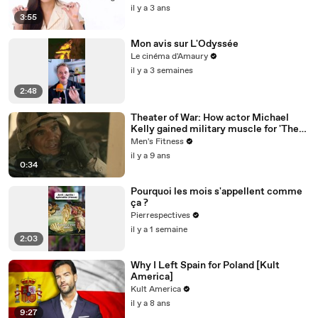
il y a 3 ans
3:55
Mon avis sur L'Odyssée
Le cinéma d'Amaury
il y a 3 semaines
2:48
Theater of War: How actor Michael
Kelly gained military muscle for 'The
Long Road Home'
Men's Fitness
il y a 9 ans
0:34
Pourquoi les mois s'appellent comme
ça ?
Pierrespectives
il y a 1 semaine
2:03
Why I Left Spain for Poland [Kult
America]
Kult America
il y a 8 ans
9:27