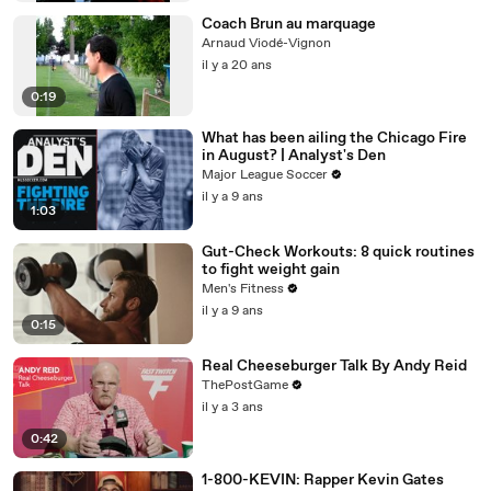
Coach Brun au marquage
Arnaud Viodé-Vignon
il y a 20 ans
0:19
What has been ailing the Chicago Fire
in August? | Analyst's Den
Major League Soccer
il y a 9 ans
1:03
Gut-Check Workouts: 8 quick routines
to fight weight gain
Men's Fitness
il y a 9 ans
0:15
Real Cheeseburger Talk By Andy Reid
ThePostGame
il y a 3 ans
0:42
1-800-KEVIN: Rapper Kevin Gates