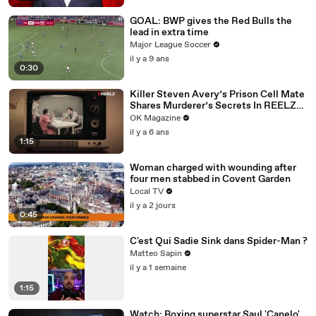
GOAL: BWP gives the Red Bulls the
lead in extra time
Major League Soccer
il y a 9 ans
0:30
Killer Steven Avery’s Prison Cell Mate
Shares Murderer’s Secrets In REELZ
Doc—Watch
OK Magazine
il y a 6 ans
1:15
Woman charged with wounding after
four men stabbed in Covent Garden
Local TV
il y a 2 jours
0:45
C'est Qui Sadie Sink dans Spider-Man ?
Matteo Sapin
il y a 1 semaine
1:15
Watch: Boxing superstar Saul 'Canelo'