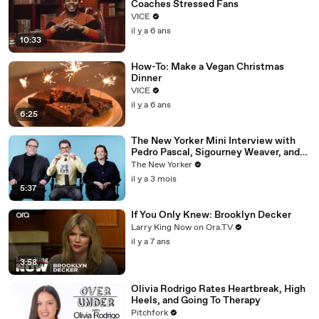
Coaches Stressed Fans
VICE
il y a 6 ans
10:33
How-To: Make a Vegan Christmas
Dinner
VICE
il y a 6 ans
6:25
The New Yorker Mini Interview with
Pedro Pascal, Sigourney Weaver, and
Jon Favreau
The New Yorker
il y a 3 mois
5:37
If You Only Knew: Brooklyn Decker
Larry King Now on Ora.TV
il y a 7 ans
3:58
Olivia Rodrigo Rates Heartbreak, High
Heels, and Going To Therapy
Pitchfork