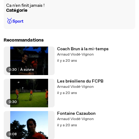
Ca n'en finit jamais !
Catégorie
🥇
Sport
Recommandations
Coach Brun à la mi-temps
Arnaud Viodé-Vignon
il y a 20 ans
0:30
|
À suivre
Les brésiliens du FCPB
Arnaud Viodé-Vignon
il y a 20 ans
0:30
Fontaine Cazaubon
Arnaud Viodé-Vignon
il y a 20 ans
0:08