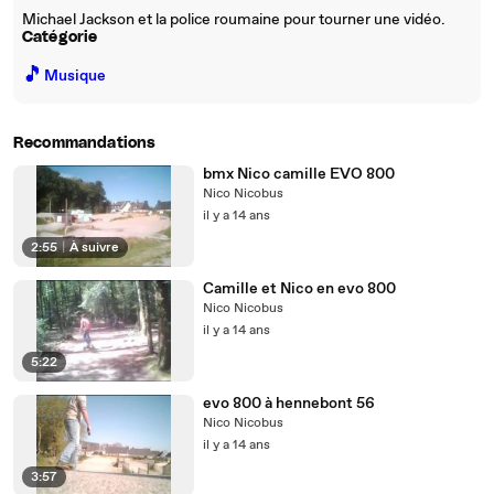
Michael Jackson et la police roumaine pour tourner une vidéo.
Catégorie
🎵
Musique
Recommandations
bmx Nico camille EVO 800
Nico Nicobus
il y a 14 ans
2:55
|
À suivre
Camille et Nico en evo 800
Nico Nicobus
il y a 14 ans
5:22
evo 800 à hennebont 56
Nico Nicobus
il y a 14 ans
3:57