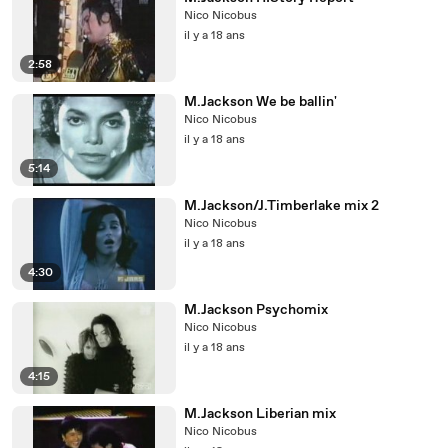
Nico Nicobus
il y a 18 ans
2:58
M.Jackson We be ballin'
Nico Nicobus
il y a 18 ans
5:14
M.Jackson/J.Timberlake mix 2
Nico Nicobus
il y a 18 ans
4:30
M.Jackson Psychomix
Nico Nicobus
il y a 18 ans
4:15
M.Jackson Liberian mix
Nico Nicobus