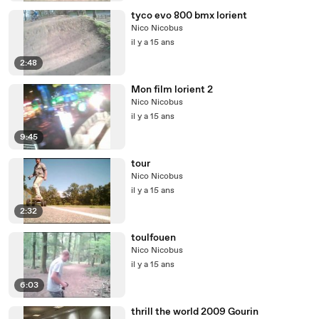
tyco evo 800 bmx lorient
Nico Nicobus
il y a 15 ans
2:48
Mon film lorient 2
Nico Nicobus
il y a 15 ans
9:45
tour
Nico Nicobus
il y a 15 ans
2:32
toulfouen
Nico Nicobus
il y a 15 ans
6:03
thrill the world 2009 Gourin