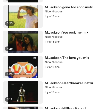
M.Jackson gone too soon instru
Nico Nicobus
il y a 18 ans
3:23
M.Jackson You rock my mix
Nico Nicobus
il y a 18 ans
4:26
M.Jackson The love you mix
Nico Nicobus
il y a 18 ans
5:25
M.Jackson Heartbreaker instru
Nico Nicobus
il y a 18 ans
5:12
M.Jackson HIStory Report