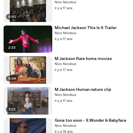
Nico Nicobus
il y a 17 ans
6:50
Michael Jackson This Is It Trailer
Nico Nicobus
il y a 17 ans
2:33
M.Jackson Rare home movies
Nico Nicobus
il y a 17 ans
6:24
M.Jackson Human nature clip
Nico Nicobus
il y a 17 ans
3:23
Gone too soon - S.Wonder & Babyface
Nico Nicobus
il y a 18 ans