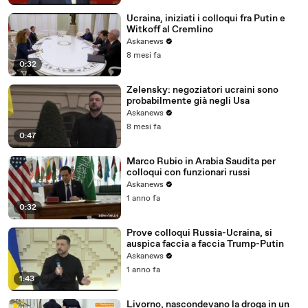
Ucraina, iniziati i colloqui fra Putin e
Witkoff al Cremlino
Askanews
8 mesi fa
0:32
Zelensky: negoziatori ucraini sono
probabilmente già negli Usa
Askanews
8 mesi fa
0:47
Marco Rubio in Arabia Saudita per
colloqui con funzionari russi
Askanews
1 anno fa
0:32
Prove colloqui Russia-Ucraina, si
auspica faccia a faccia Trump-Putin
Askanews
1 anno fa
1:43
Livorno, nascondevano la droga in un