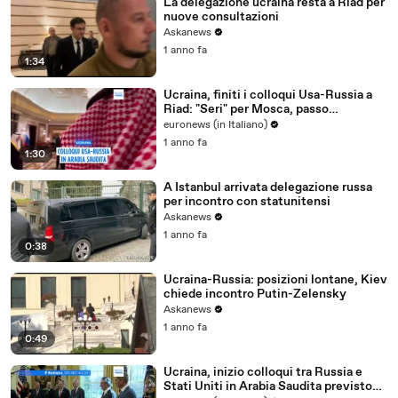
La delegazione ucraina resta a Riad per
nuove consultazioni
Askanews
1 anno fa
1:34
Ucraina, finiti i colloqui Usa-Russia a
Riad: "Seri" per Mosca, passo
"importante" per Washington
euronews (in Italiano)
1 anno fa
1:30
A Istanbul arrivata delegazione russa
per incontro con statunitensi
Askanews
1 anno fa
0:38
Ucraina-Russia: posizioni lontane, Kiev
chiede incontro Putin-Zelensky
Askanews
1 anno fa
0:49
Ucraina, inizio colloqui tra Russia e
Stati Uniti in Arabia Saudita previsto