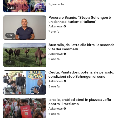
1 giorno fa
0:28
Pecoraro Scanio: "Stop a Schengen è
un danno al turismo italiano"
Askanews
7 ore fa
1:12
Australia, dal latte alla birra: la seconda
vita dei cammelli
Askanews
8 ore fa
1:41
Ceuta, Piantedosi: potenziale pericolo,
condizioni stop Schengen ci sono
Askanews
8 ore fa
1:50
Israele, arabi ed ebrei in piazza a Jaffa
contro il razzismo
Askanews
8 ore fa
1:39