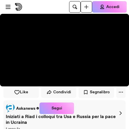
Vai al lettore
Passa al contenuto principale
Accedi
Like
Condividi
Segnalibro
Segui
Askanews
Iniziati a Riad i colloqui tra Usa e Russia per la pace
in Ucraina