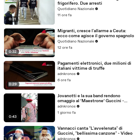
frigorifero. Due arresti
Quotidiano Nazionale
11 ore fa
0:31
Migranti, cresce l'allarme a Ceuta:
ecco come agisce il governo spagnolo
Quotidiano Nazionale
12 ore fa
0:32
Pagamenti elettronici, due milioni di
italiani vittime di truffe
adnkronos
6 ore fa
0:29
Jovanotti e la sua band rendono
omaggio al ‘Maestrone’ Guccini -
Video
adnkronos
1 giorno fa
0:43
Vannacci canta "L'avvelenata" di
Guccini, "bellissima canzone" - Video
adnkronos