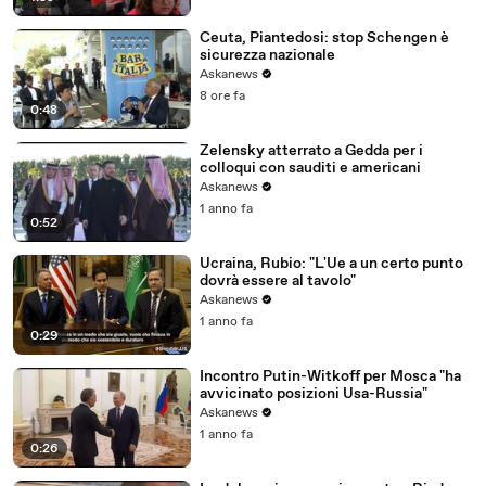
Ceuta, Piantedosi: stop Schengen è
sicurezza nazionale
Askanews
8 ore fa
0:48
Zelensky atterrato a Gedda per i
colloqui con sauditi e americani
Askanews
1 anno fa
0:52
Ucraina, Rubio: "L'Ue a un certo punto
dovrà essere al tavolo"
Askanews
1 anno fa
0:29
Incontro Putin-Witkoff per Mosca "ha
avvicinato posizioni Usa-Russia"
Askanews
1 anno fa
0:26