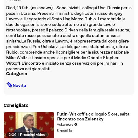
1 anno fa
Riad, 18 feb. (askanews) - Sono iniziati i colloqui Usa-Russia per la
pace in Ucraina. Presenti il ministro degli Esteri russo Sergey
Lavrov e il segretario di Stato Usa Marco Rubio. I membri delle
due delegazioni si sono seduti attorno a un grande tavolo
rettangolare, presso il palazzo Diriyah della famiglia reale saudita,
con il lato russo posizionato a destra e quello statunitense a
sinistra.La Russia, oltre a Lavrov, è rappresentata dal consigliere
presidenziale Yuri Ushakov. La delegazione statunitense, oltre a
Rubio, comprende anche il consigliere per la sicurezza nazionale
Mike Waltz e l'inviato speciale per il Medio Oriente Stephen
Witkoff.L'incontro è iniziato senza osservazioni preliminari, in
presenza dei giornalisti.
Categoria
🗞
Novità
Consigliato
Putin-Witkoff a colloquio 5 ore, salta
l'incontro con Zelensky
Askanews
8 mesi fa
2:06
|
Prossimi video