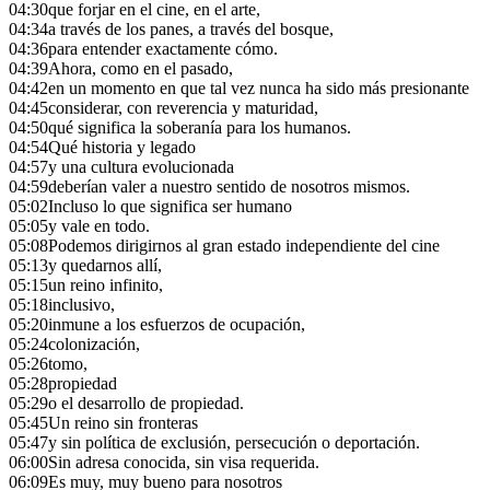
04:30
que forjar en el cine, en el arte,
04:34
a través de los panes, a través del bosque,
04:36
para entender exactamente cómo.
04:39
Ahora, como en el pasado,
04:42
en un momento en que tal vez nunca ha sido más presionante
04:45
considerar, con reverencia y maturidad,
04:50
qué significa la soberanía para los humanos.
04:54
Qué historia y legado
04:57
y una cultura evolucionada
04:59
deberían valer a nuestro sentido de nosotros mismos.
05:02
Incluso lo que significa ser humano
05:05
y vale en todo.
05:08
Podemos dirigirnos al gran estado independiente del cine
05:13
y quedarnos allí,
05:15
un reino infinito,
05:18
inclusivo,
05:20
inmune a los esfuerzos de ocupación,
05:24
colonización,
05:26
tomo,
05:28
propiedad
05:29
o el desarrollo de propiedad.
05:45
Un reino sin fronteras
05:47
y sin política de exclusión, persecución o deportación.
06:00
Sin adresa conocida, sin visa requerida.
06:09
Es muy, muy bueno para nosotros