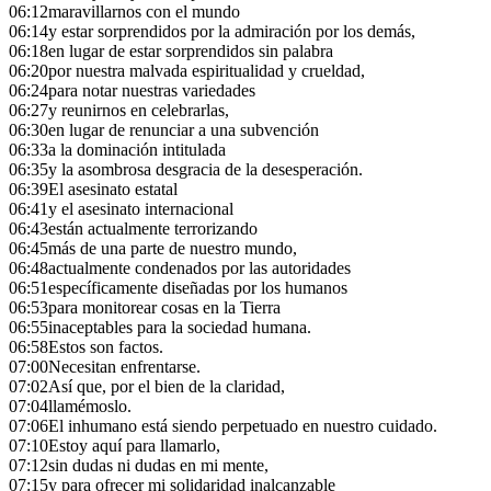
06:12
maravillarnos con el mundo
06:14
y estar sorprendidos por la admiración por los demás,
06:18
en lugar de estar sorprendidos sin palabra
06:20
por nuestra malvada espiritualidad y crueldad,
06:24
para notar nuestras variedades
06:27
y reunirnos en celebrarlas,
06:30
en lugar de renunciar a una subvención
06:33
a la dominación intitulada
06:35
y la asombrosa desgracia de la desesperación.
06:39
El asesinato estatal
06:41
y el asesinato internacional
06:43
están actualmente terrorizando
06:45
más de una parte de nuestro mundo,
06:48
actualmente condenados por las autoridades
06:51
específicamente diseñadas por los humanos
06:53
para monitorear cosas en la Tierra
06:55
inaceptables para la sociedad humana.
06:58
Estos son factos.
07:00
Necesitan enfrentarse.
07:02
Así que, por el bien de la claridad,
07:04
llamémoslo.
07:06
El inhumano está siendo perpetuado en nuestro cuidado.
07:10
Estoy aquí para llamarlo,
07:12
sin dudas ni dudas en mi mente,
07:15
y para ofrecer mi solidaridad inalcanzable