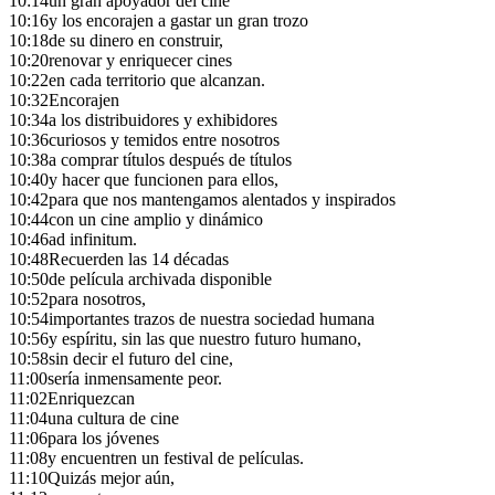
10:14
un gran apoyador del cine
10:16
y los encorajen a gastar un gran trozo
10:18
de su dinero en construir,
10:20
renovar y enriquecer cines
10:22
en cada territorio que alcanzan.
10:32
Encorajen
10:34
a los distribuidores y exhibidores
10:36
curiosos y temidos entre nosotros
10:38
a comprar títulos después de títulos
10:40
y hacer que funcionen para ellos,
10:42
para que nos mantengamos alentados y inspirados
10:44
con un cine amplio y dinámico
10:46
ad infinitum.
10:48
Recuerden las 14 décadas
10:50
de película archivada disponible
10:52
para nosotros,
10:54
importantes trazos de nuestra sociedad humana
10:56
y espíritu, sin las que nuestro futuro humano,
10:58
sin decir el futuro del cine,
11:00
sería inmensamente peor.
11:02
Enriquezcan
11:04
una cultura de cine
11:06
para los jóvenes
11:08
y encuentren un festival de películas.
11:10
Quizás mejor aún,