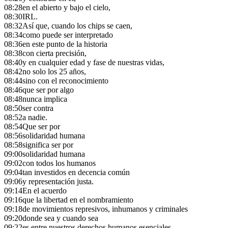
08:28
en el abierto y bajo el cielo,
08:30
IRL.
08:32
Así que, cuando los chips se caen,
08:34
como puede ser interpretado
08:36
en este punto de la historia
08:38
con cierta precisión,
08:40
y en cualquier edad y fase de nuestras vidas,
08:42
no solo los 25 años,
08:44
sino con el reconocimiento
08:46
que ser por algo
08:48
nunca implica
08:50
ser contra
08:52
a nadie.
08:54
Que ser por
08:56
solidaridad humana
08:58
significa ser por
09:00
solidaridad humana
09:02
con todos los humanos
09:04
tan investidos en decencia común
09:06
y representación justa.
09:14
En el acuerdo
09:16
que la libertad en el nombramiento
09:18
de movimientos represivos, inhumanos y criminales
09:20
donde sea y cuando sea
09:22
es entre nuestros derechos humanos esenciales