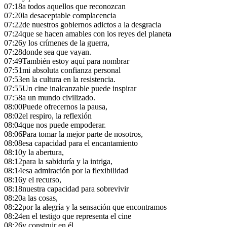
07:18
a todos aquellos que reconozcan
07:20
la desaceptable complacencia
07:22
de nuestros gobiernos adictos a la desgracia
07:24
que se hacen amables con los reyes del planeta
07:26
y los crímenes de la guerra,
07:28
donde sea que vayan.
07:49
También estoy aquí para nombrar
07:51
mi absoluta confianza personal
07:53
en la cultura en la resistencia.
07:55
Un cine inalcanzable puede inspirar
07:58
a un mundo civilizado.
08:00
Puede ofrecernos la pausa,
08:02
el respiro, la reflexión
08:04
que nos puede empoderar.
08:06
Para tomar la mejor parte de nosotros,
08:08
esa capacidad para el encantamiento
08:10
y la abertura,
08:12
para la sabiduría y la intriga,
08:14
esa admiración por la flexibilidad
08:16
y el recurso,
08:18
nuestra capacidad para sobrevivir
08:20
a las cosas,
08:22
por la alegría y la sensación que encontramos
08:24
en el testigo que representa el cine
08:26
y construir en él,