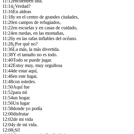
11:12
encuentren una.
11:14
¿Verdad?
11:16
En aldeas
11:18
y en el centro de grandes ciudades,
11:20
en campos de refugiados,
11:22
en escuelas y en casas de cuidado,
11:24
en ruedas, en las montañas,
11:26
y en las rafas inflables del océano.
11:28
¿Por qué no?
11:36
La más, la más divertida.
11:38
Y el tamaño no es todo.
11:40
Todo se puede jugar.
11:42
Estoy muy, muy orgullosa
11:44
de estar aquí,
11:46
en este lugar,
11:48
con ustedes.
11:50
Aquí fue
11:52
para mí
11:54
un hogar.
11:56
Un lugar
11:58
donde yo podía
12:00
disfrutar
12:02
de mi vida
12:04
y de mi vida.
12:08
¡Sí!