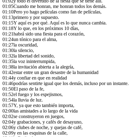
01:02
y todo el divertido de la fiesta que se tiene allí.
01:05
Cuando me honran, me honran todos los demás.
01:10
Pero yo hago películas como fan de películas,
01:13
primero y por supuesto.
01:15
Y aquí es por qué. Aquí es lo que nunca cambia.
01:18
Y lo que, en los próximos 10 días,
01:21
habrá sido una fiesta para el corazón,
01:24
un tónico para el alma,
01:27
la oscuridad,
01:30
la silencio,
01:32
la libertad del sonido,
01:35
la voz ininterrumpida,
01:38
la invitación abierta a la alegría,
01:42
estar entre un gran desastre de la humanidad
01:44
y confiar en que en realidad
01:46
podrías sentirte igual que los demás, incluso por un instante.
01:50
El paso de la fe,
01:52
el fuego y los espejismos,
01:54
la lluvia de luz.
01:57
Y, ya que esto también importa,
02:00
las amistades a lo largo de la vida
02:02
se construyeron en juegos,
02:04
y grabaciones, y cafés de desayuno,
02:06
y clubes de noche, y quejas de café,
02:09
y en las esquinas de la calle,