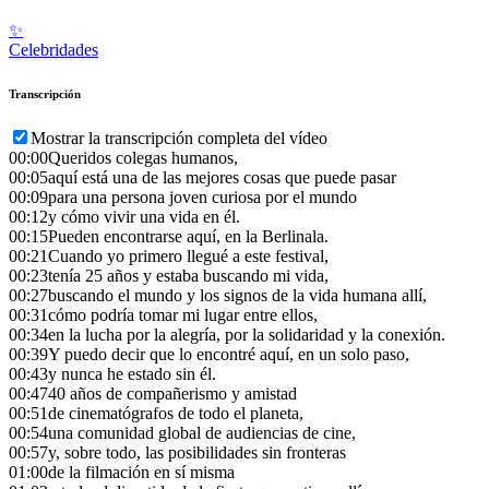
✨
Celebridades
Transcripción
Mostrar la transcripción completa del vídeo
00:00
Queridos colegas humanos,
00:05
aquí está una de las mejores cosas que puede pasar
00:09
para una persona joven curiosa por el mundo
00:12
y cómo vivir una vida en él.
00:15
Pueden encontrarse aquí, en la Berlinala.
00:21
Cuando yo primero llegué a este festival,
00:23
tenía 25 años y estaba buscando mi vida,
00:27
buscando el mundo y los signos de la vida humana allí,
00:31
cómo podría tomar mi lugar entre ellos,
00:34
en la lucha por la alegría, por la solidaridad y la conexión.
00:39
Y puedo decir que lo encontré aquí, en un solo paso,
00:43
y nunca he estado sin él.
00:47
40 años de compañerismo y amistad
00:51
de cinematógrafos de todo el planeta,
00:54
una comunidad global de audiencias de cine,
00:57
y, sobre todo, las posibilidades sin fronteras
01:00
de la filmación en sí misma