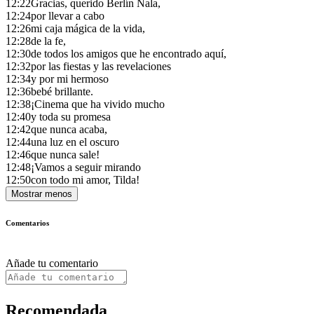
12:22
Gracias, querido Berlín Nala,
12:24
por llevar a cabo
12:26
mi caja mágica de la vida,
12:28
de la fe,
12:30
de todos los amigos que he encontrado aquí,
12:32
por las fiestas y las revelaciones
12:34
y por mi hermoso
12:36
bebé brillante.
12:38
¡Cinema que ha vivido mucho
12:40
y toda su promesa
12:42
que nunca acaba,
12:44
una luz en el oscuro
12:46
que nunca sale!
12:48
¡Vamos a seguir mirando
12:50
con todo mi amor, Tilda!
Mostrar menos
Comentarios
Añade tu comentario
Recomendada