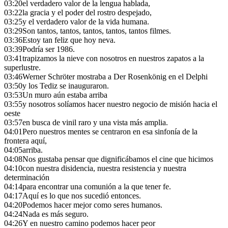
03:20
el verdadero valor de la lengua hablada,
03:22
la gracia y el poder del rostro despejado,
03:25
y el verdadero valor de la vida humana.
03:29
Son tantos, tantos, tantos, tantos, tantos filmes.
03:36
Estoy tan feliz que hoy neva.
03:39
Podría ser 1986.
03:41
trapizamos la nieve con nosotros en nuestros zapatos a la
superlustre.
03:46
Werner Schröter mostraba a Der Rosenkönig en el Delphi
03:50
y los Tediz se inauguraron.
03:53
Un muro aún estaba arriba
03:55
y nosotros solíamos hacer nuestro negocio de misión hacia el
oeste
03:57
en busca de vinil raro y una vista más amplia.
04:01
Pero nuestros mentes se centraron en esa sinfonía de la
frontera aquí,
04:05
arriba.
04:08
Nos gustaba pensar que dignificábamos el cine que hicimos
04:10
con nuestra disidencia, nuestra resistencia y nuestra
determinación
04:14
para encontrar una comunión a la que tener fe.
04:17
Aquí es lo que nos sucedió entonces.
04:20
Podemos hacer mejor como seres humanos.
04:24
Nada es más seguro.
04:26
Y en nuestro camino podemos hacer peor