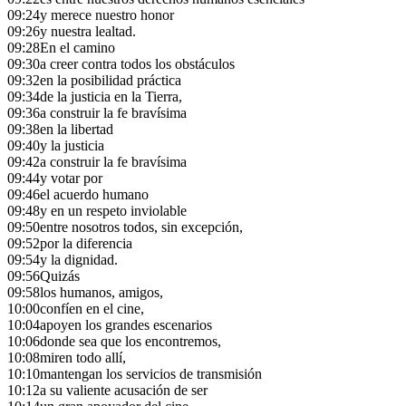
09:24
y merece nuestro honor
09:26
y nuestra lealtad.
09:28
En el camino
09:30
a creer contra todos los obstáculos
09:32
en la posibilidad práctica
09:34
de la justicia en la Tierra,
09:36
a construir la fe bravísima
09:38
en la libertad
09:40
y la justicia
09:42
a construir la fe bravísima
09:44
y votar por
09:46
el acuerdo humano
09:48
y en un respeto inviolable
09:50
entre nosotros todos, sin excepción,
09:52
por la diferencia
09:54
y la dignidad.
09:56
Quizás
09:58
los humanos, amigos,
10:00
confíen en el cine,
10:04
apoyen los grandes escenarios
10:06
donde sea que los encontremos,
10:08
miren todo allí,
10:10
mantengan los servicios de transmisión
10:12
a su valiente acusación de ser