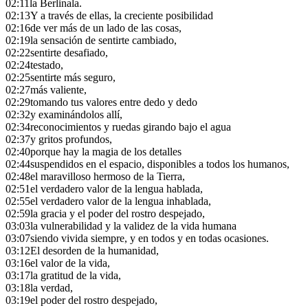
02:11
la Berlinala.
02:13
Y a través de ellas, la creciente posibilidad
02:16
de ver más de un lado de las cosas,
02:19
la sensación de sentirte cambiado,
02:22
sentirte desafiado,
02:24
testado,
02:25
sentirte más seguro,
02:27
más valiente,
02:29
tomando tus valores entre dedo y dedo
02:32
y examinándolos allí,
02:34
reconocimientos y ruedas girando bajo el agua
02:37
y gritos profundos,
02:40
porque hay la magia de los detalles
02:44
suspendidos en el espacio, disponibles a todos los humanos,
02:48
el maravilloso hermoso de la Tierra,
02:51
el verdadero valor de la lengua hablada,
02:55
el verdadero valor de la lengua inhablada,
02:59
la gracia y el poder del rostro despejado,
03:03
la vulnerabilidad y la validez de la vida humana
03:07
siendo vivida siempre, y en todos y en todas ocasiones.
03:12
El desorden de la humanidad,
03:16
el valor de la vida,
03:17
la gratitud de la vida,
03:18
la verdad,
03:19
el poder del rostro despejado,