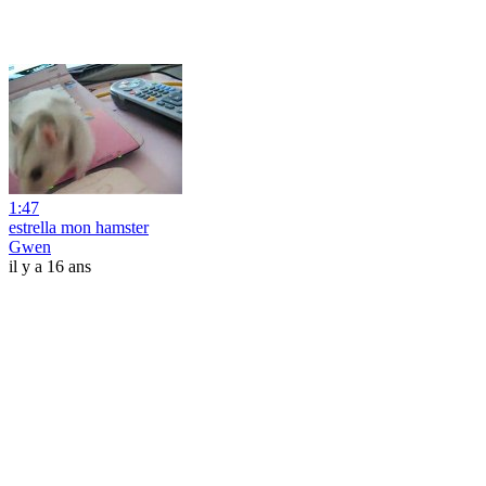
1:47
estrella mon hamster
Gwen
il y a 16 ans