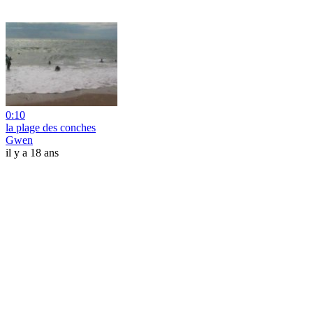
0:10
la plage des conches
Gwen
il y a 18 ans