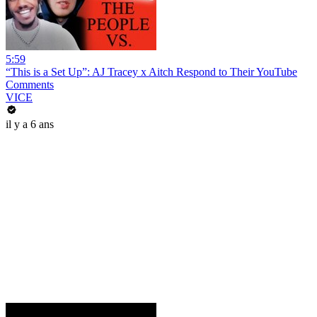
5:59
“This is a Set Up”: AJ Tracey x Aitch Respond to Their YouTube
Comments
VICE
il y a 6 ans