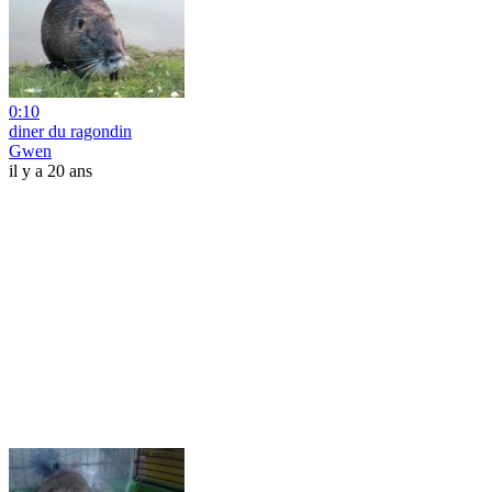
0:10
diner du ragondin
Gwen
il y a 20 ans