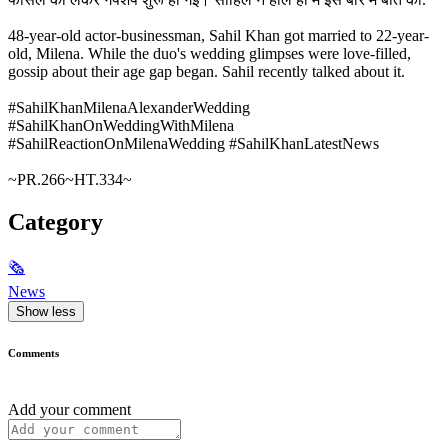
48-year-old actor-businessman, Sahil Khan got married to 22-year-
old, Milena. While the duo's wedding glimpses were love-filled,
gossip about their age gap began. Sahil recently talked about it.
#SahilKhanMilenaAlexanderWedding
#SahilKhanOnWeddingWithMilena
#SahilReactionOnMilenaWedding #SahilKhanLatestNews
~PR.266~HT.334~
Category
🗞
News
Show less
Comments
Add your comment