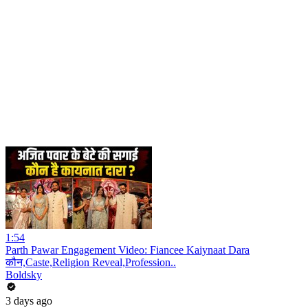
1:54
Parth Pawar Engagement Video: Fiancee Kaiynaat Dara
कौन,Caste,Religion Reveal,Profession..
Boldsky
3 days ago