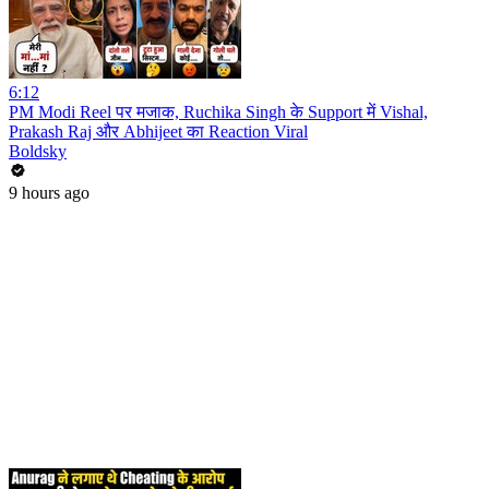
6:12
PM Modi Reel पर मजाक, Ruchika Singh के Support में Vishal,
Prakash Raj और Abhijeet का Reaction Viral
Boldsky
9 hours ago