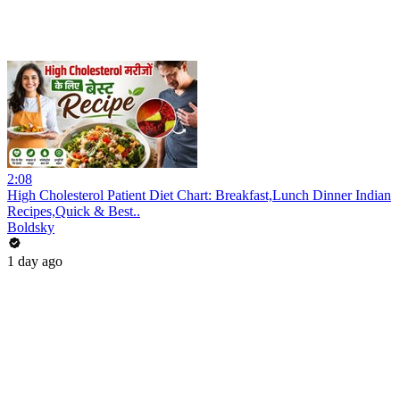
2:08
High Cholesterol Patient Diet Chart: Breakfast,Lunch Dinner Indian
Recipes,Quick & Best..
Boldsky
1 day ago