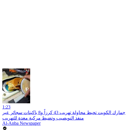
1:23
جمارك الكويت تحبط محاولة تهريب 43 كرزاً و8 باكيتات سجائر عبر
منفذ النويصيب وتضبط مركبة معدة للتهريب
Al-Anba Newspaper