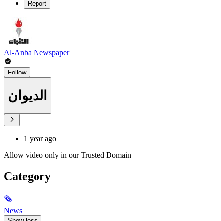
Report
Al-Anba Newspaper
Follow
الديوان
1 year ago
Allow video only in our Trusted Domain
Category
🗞
News
Show less