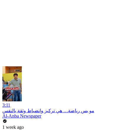
3:11
مو بس رياضة… هي تركيز وانضباط وثقة بالنفس
Al-Anba Newspaper
1 week ago