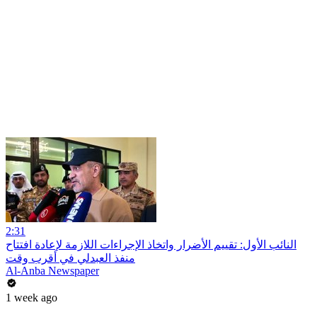
2:31
النائب الأول: تقييم الأضرار واتخاذ الإجراءات اللازمة لإعادة افتتاح
منفذ العبدلي في أقرب وقت
Al-Anba Newspaper
1 week ago