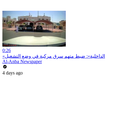
0:26
«الداخلية»: ضبط متهم سرق مركبة في وضع التشغيل
Al-Anba Newspaper
4 days ago