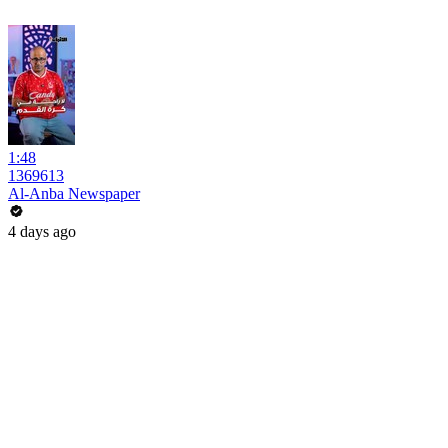
1:48
1369613
Al-Anba Newspaper
4 days ago