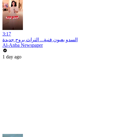
3:17
السدو بعيون فنية... التراث بروح جديدة
Al-Anba Newspaper
1 day ago