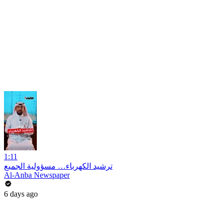
1:11
ترشيد الكهرباء… مسؤولية الجميع
Al-Anba Newspaper
6 days ago