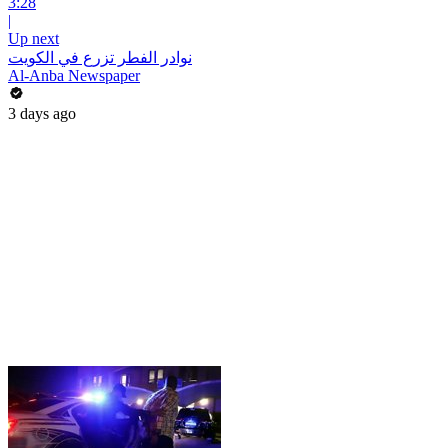
3:28
|
Up next
نوادر الفطر تزرع في الكويت
Al-Anba Newspaper
3 days ago