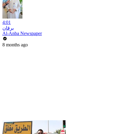
4:01
برقان
Al-Anba Newspaper
8 months ago