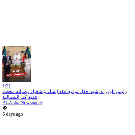
1:21
رئيس الوزراء يشهد حفل توقيع عقد إنشاء وتشغيل وصيانة محطة
تنقية كبد الشمالية
Al-Anba Newspaper
6 days ago