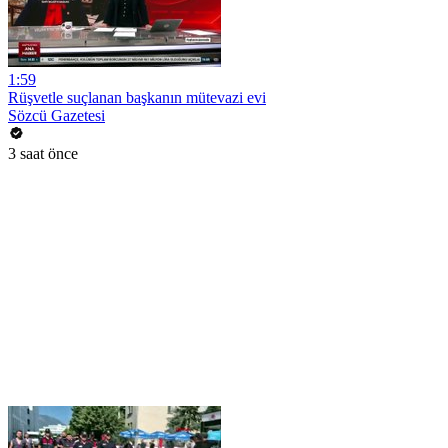
1:59
Rüşvetle suçlanan başkanın mütevazi evi
Sözcü Gazetesi
3 saat önce