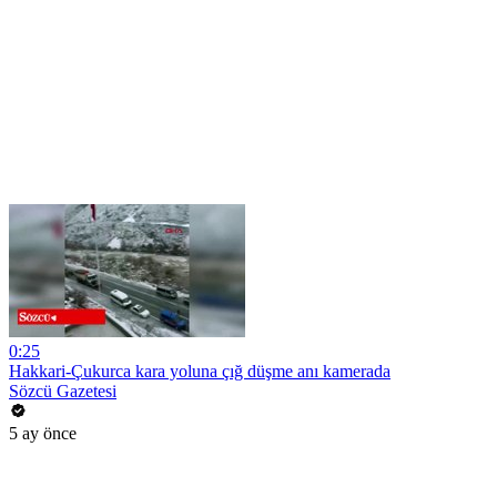
0:25
Hakkari-Çukurca kara yoluna çığ düşme anı kamerada
Sözcü Gazetesi
5 ay önce