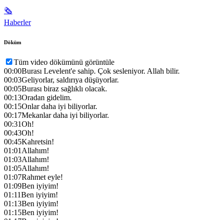
🗞
Haberler
Döküm
Tüm video dökümünü görüntüle
00:00
Burası Levelent'e sahip. Çok sesleniyor. Allah bilir.
00:03
Geliyorlar, saldırıya düşüyorlar.
00:05
Burası biraz sağlıklı olacak.
00:13
Oradan gidelim.
00:15
Onlar daha iyi biliyorlar.
00:17
Mekanlar daha iyi biliyorlar.
00:31
Oh!
00:43
Oh!
00:45
Kahretsin!
01:01
Allahım!
01:03
Allahım!
01:05
Allahım!
01:07
Rahmet eyle!
01:09
Ben iyiyim!
01:11
Ben iyiyim!
01:13
Ben iyiyim!
01:15
Ben iyiyim!