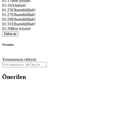
01:17
Ben iyiyim!
01:19
Allahım!
01:25
Elhamdülillah!
01:27
Elhamdülillah!
01:29
Elhamdülillah!
01:31
Elhamdülillah!
01:39
Ben iyiyim!
Daha az
Yorumlar
Yorumunuzu ekleyin
Önerilen