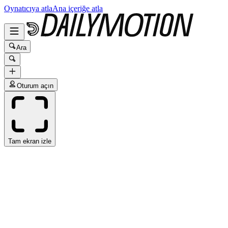
Oynatıcıya atla
Ana içeriğe atla
Ara
Oturum açın
Tam ekran izle