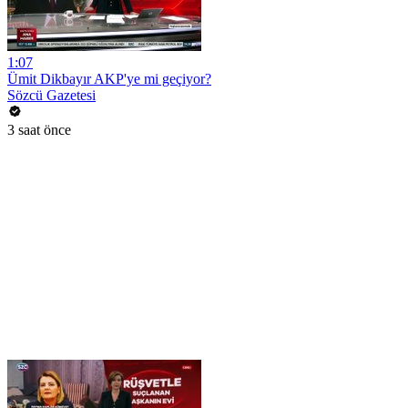
1:07
Ümit Dikbayır AKP'ye mi geçiyor?
Sözcü Gazetesi
3 saat önce