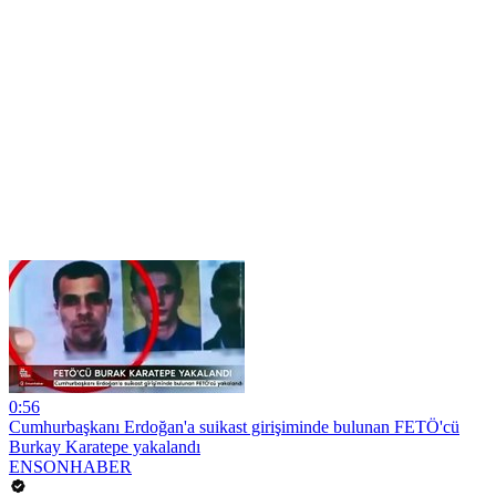
0:56
Cumhurbaşkanı Erdoğan'a suikast girişiminde bulunan FETÖ'cü
Burkay Karatepe yakalandı
ENSONHABER