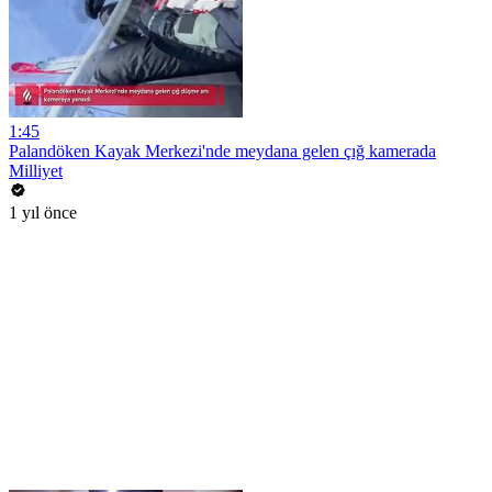
1:45
Palandöken Kayak Merkezi'nde meydana gelen çığ kamerada
Milliyet
1 yıl önce