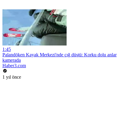
1:45
Palandöken Kayak Merkezi'nde çığ düştü: Korku dolu anlar
kamerada
Haber3.com
1 yıl önce