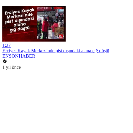
1:27
Erciyes Kayak Merkezi'nde pist dışındaki alana çığ düştü
ENSONHABER
1 yıl önce