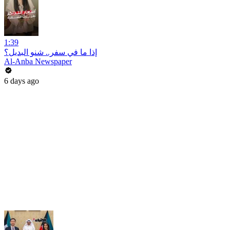
1:39
إذا ما في سفر.. شنو البديل؟
Al-Anba Newspaper
6 days ago