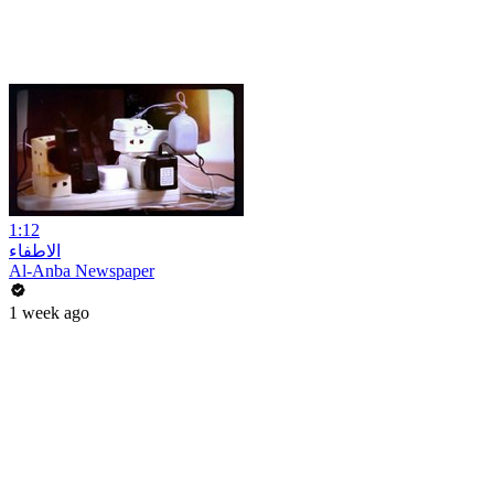
1:12
الاطفاء
Al-Anba Newspaper
1 week ago