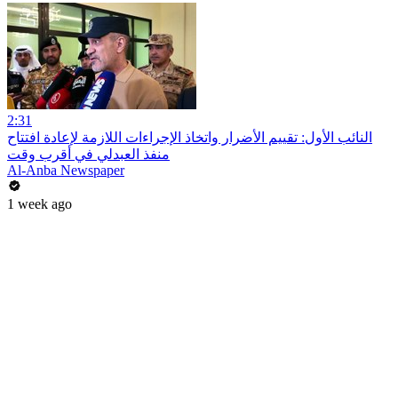
2:31
النائب الأول: تقييم الأضرار واتخاذ الإجراءات اللازمة لإعادة افتتاح
منفذ العبدلي في أقرب وقت
Al-Anba Newspaper
1 week ago