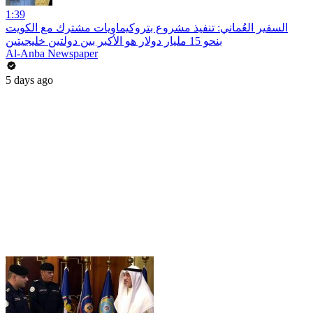
1:39
السفير العُماني: تنفيذ مشروع بتروكيماويات مشترك مع الكويت
بنحو 15 مليار دولار هو الأكبر بين دولتين خليجيتين
Al-Anba Newspaper
5 days ago