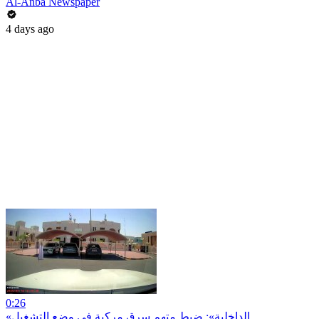
Al-Anba Newspaper
4 days ago
0:26
«الداخلية»: ضبط متهم سرق مركبة في وضع التشغيل