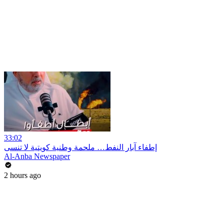
33:02
إطفاء آبار النفط… ملحمة وطنية كويتية لا تنسى
Al-Anba Newspaper
2 hours ago