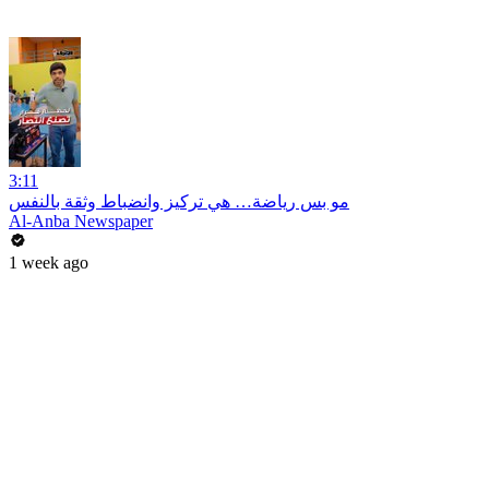
3:11
مو بس رياضة… هي تركيز وانضباط وثقة بالنفس
Al-Anba Newspaper
1 week ago