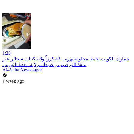
1:23
جمارك الكويت تحبط محاولة تهريب 43 كرزاً و8 باكيتات سجائر عبر
منفذ النويصيب وتضبط مركبة معدة للتهريب
Al-Anba Newspaper
1 week ago