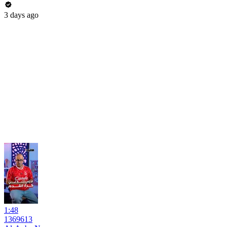
3 days ago
1:48
1369613