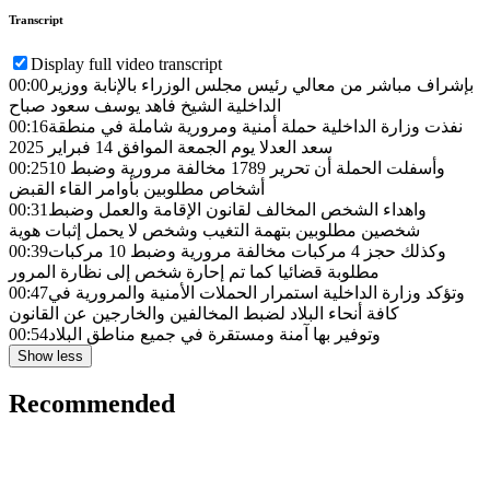
Transcript
Display full video transcript
بإشراف مباشر من معالي رئيس مجلس الوزراء بالإنابة ووزير
00:00
الداخلية الشيخ فاهد يوسف سعود صباح
نفذت وزارة الداخلية حملة أمنية ومرورية شاملة في منطقة
00:16
سعد العدلا يوم الجمعة الموافق 14 فبراير 2025
وأسفلت الحملة أن تحرير 1789 مخالفة مرورية وضبط 10
00:25
أشخاص مطلوبين بأوامر القاء القبض
واهداء الشخص المخالف لقانون الإقامة والعمل وضبط
00:31
شخصين مطلوبين بتهمة التغيب وشخص لا يحمل إثبات هوية
وكذلك حجز 4 مركبات مخالفة مرورية وضبط 10 مركبات
00:39
مطلوبة قضائيا كما تم إحارة شخص إلى نظارة المرور
وتؤكد وزارة الداخلية استمرار الحملات الأمنية والمرورية في
00:47
كافة أنحاء البلاد لضبط المخالفين والخارجين عن القانون
وتوفير بها آمنة ومستقرة في جميع مناطق البلاد
00:54
Show less
Recommended