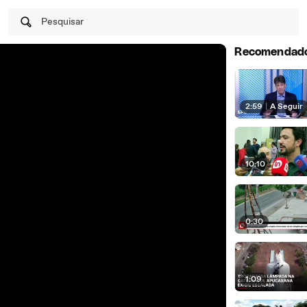
Pesquisar
Recomendad
2:59
|
A Seguir
10:10
0:30
1:09