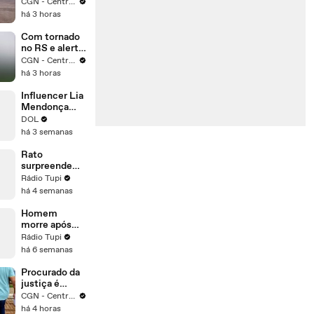
Nissan Sentra
CGN - Central Gazeta de Notícias
é registrada
há 3 horas
no Centro de
Cascavel
Com tornado
no RS e alerta
máximo no
CGN - Central Gazeta de Notícias
RJ, Oeste do
há 3 horas
Paraná
mantém
Influencer Lia
atenção para
Mendonça
tempestades
pede
DOL
desculpas por
há 3 semanas
vídeo assando
búfalo
Rato
surpreende
banhistas na
Rádio Tupi
Praia do
há 4 semanas
Leblon e vira
atração
Homem
inusitada
morre após
cair de pedra
Rádio Tupi
em trilha na
há 6 semanas
Pedra do
Macaco, em
Procurado da
Maricá
justiça é
preso no
CGN - Central Gazeta de Notícias
Interlagos
há 4 horas