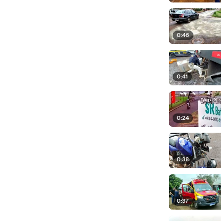
0:46
0:41
0:24
0:38
0:37