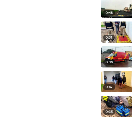
0:48
0:31
0:36
0:47
0:35