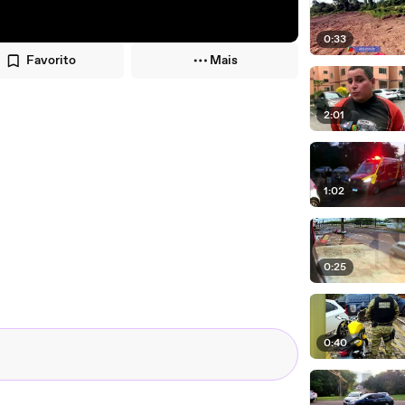
0:33
Favorito
Mais
2:01
1:02
0:25
0:40