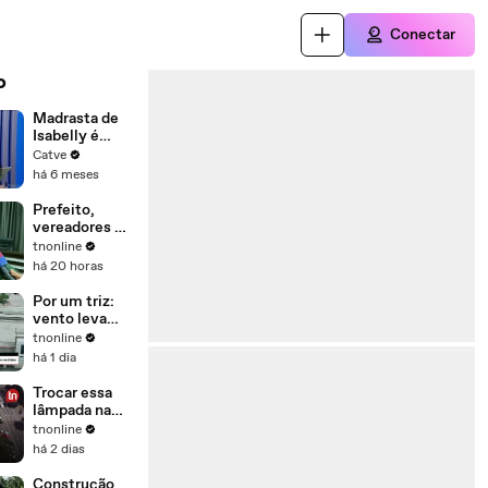
Conectar
o
Madrasta de
Isabelly é
ouvida
Catve
novamente
há 6 meses
pela Justiça
em Cascavel
Prefeito,
vereadores e
moradores
tnonline
debatem
há 20 horas
empréstimo
de R$ 30
Por um triz:
milhões em
vento leva
Apucarana
chapéu e livra
tnonline
idoso de ser
há 1 dia
atingido por
carro na China
Trocar essa
lâmpada na
Catedral de
tnonline
Apucarana
há 2 dias
exigiu
escalada a 50
Construção