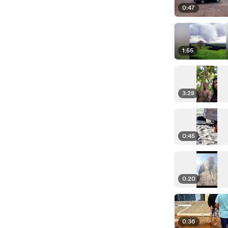
0:47
1:55
3:28
0:45
0:20
0:36