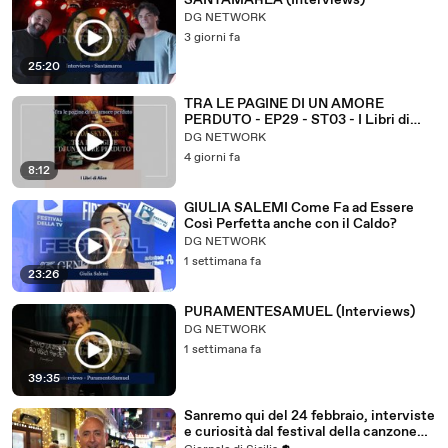
SANTAMAREA (Interviews)
DG NETWORK
3 giorni fa
25:20
TRA LE PAGINE DI UN AMORE
PERDUTO - EP29 - ST03 - I Libri di
Alice
DG NETWORK
4 giorni fa
8:12
GIULIA SALEMI Come Fa ad Essere
Così Perfetta anche con il Caldo?
DG NETWORK
1 settimana fa
23:26
PURAMENTESAMUEL (Interviews)
DG NETWORK
1 settimana fa
39:35
Sanremo qui del 24 febbraio, interviste
e curiosità dal festival della canzone