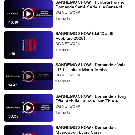
SANREMO SHOW - Puntata Finale.
Domande Semi-Serie alla Gente di
Sanremo
DG NETWORK
1 anno fa
40:48
SANREMO SHOW (dal 10 al 16
Febbraio 2025)
DG NETWORK
1 anno fa
4:19
SANREMO SHOW - Domande a Vale
LP, Lil Jolie e Maria Tomba
DG NETWORK
1 anno fa
14:47
SANREMO SHOW - Domande a Tony
Effe, Achille Lauro e Joan Thiele
DG NETWORK
1 anno fa
30:05
SANREMO SHOW - Domande e
Musica con Lucio Corsi