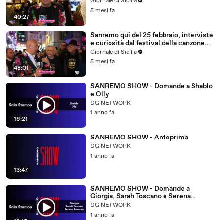
italiana
Giornale di Sicilia
5 mesi fa
40:27
Sanremo qui del 25 febbraio, interviste
e curiosità dal festival della canzone
italiana
Giornale di Sicilia
5 mesi fa
48:01
SANREMO SHOW - Domande a Shablo
e Olly
DG NETWORK
1 anno fa
16:21
SANREMO SHOW - Anteprima
DG NETWORK
1 anno fa
13:47
SANREMO SHOW - Domande a
Giorgia, Sarah Toscano e Serena
Brancale
DG NETWORK
1 anno fa