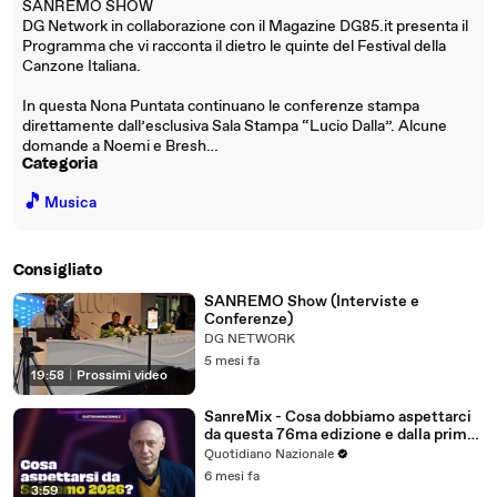
SANREMO SHOW
DG Network in collaborazione con il Magazine DG85.it presenta il
Programma che vi racconta il dietro le quinte del Festival della
Canzone Italiana.
In questa Nona Puntata continuano le conferenze stampa
direttamente dall’esclusiva Sala Stampa “Lucio Dalla”. Alcune
domande a Noemi e Bresh…
Categoria
🎵
Musica
Consigliato
SANREMO Show (Interviste e
Conferenze)
DG NETWORK
5 mesi fa
19:58
|
Prossimi video
SanreMix - Cosa dobbiamo aspettarci
da questa 76ma edizione e dalla prima
serata?
Quotidiano Nazionale
6 mesi fa
3:59