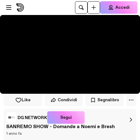
Vai al lettore
Passa al contenuto principale
Accedi
Like
Condividi
Segnalibro
Segui
DG NETWORK
SANREMO SHOW - Domande a Noemi e Bresh
1 anno fa