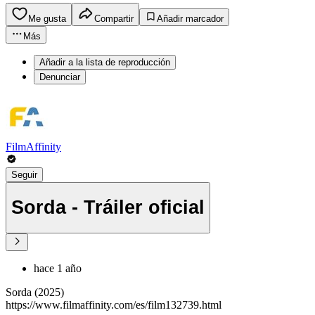
Me gusta
Compartir
Añadir marcador
Más
Añadir a la lista de reproducción
Denunciar
FilmAffinity
Seguir
Sorda - Tráiler oficial
hace 1 año
Sorda (2025)
https://www.filmaffinity.com/es/film132739.html