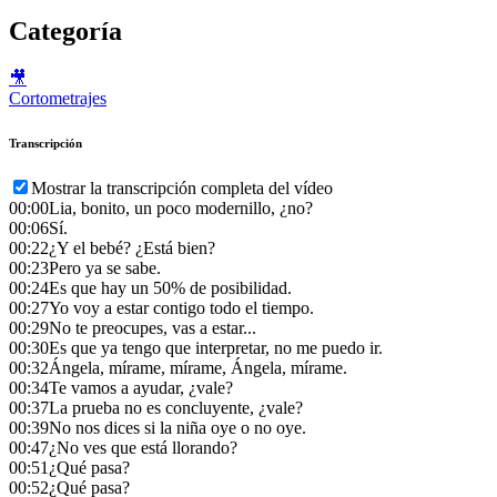
Categoría
🎥
Cortometrajes
Transcripción
Mostrar la transcripción completa del vídeo
00:00
Lia, bonito, un poco modernillo, ¿no?
00:06
Sí.
00:22
¿Y el bebé? ¿Está bien?
00:23
Pero ya se sabe.
00:24
Es que hay un 50% de posibilidad.
00:27
Yo voy a estar contigo todo el tiempo.
00:29
No te preocupes, vas a estar...
00:30
Es que ya tengo que interpretar, no me puedo ir.
00:32
Ángela, mírame, mírame, Ángela, mírame.
00:34
Te vamos a ayudar, ¿vale?
00:37
La prueba no es concluyente, ¿vale?
00:39
No nos dices si la niña oye o no oye.
00:47
¿No ves que está llorando?
00:51
¿Qué pasa?
00:52
¿Qué pasa?