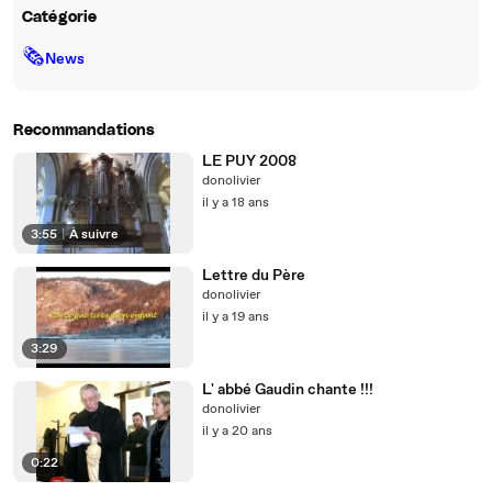
Catégorie
🗞
News
Recommandations
LE PUY 2008
donolivier
il y a 18 ans
3:55
|
À suivre
Lettre du Père
donolivier
il y a 19 ans
3:29
L' abbé Gaudin chante !!!
donolivier
il y a 20 ans
0:22