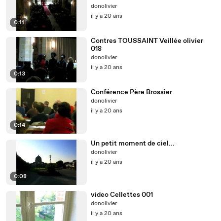
donolivier
il y a 20 ans
0:11
Contres TOUSSAINT Veillée olivier
018
donolivier
il y a 20 ans
0:13
Conférence Père Brossier
donolivier
il y a 20 ans
0:14
Un petit moment de ciel...
donolivier
il y a 20 ans
0:08
video Cellettes 001
donolivier
il y a 20 ans