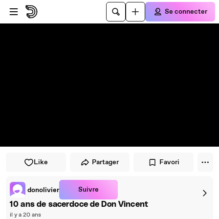
Passer au player
Passer au contenu principal
Se connecter
Like
Partager
Favori
Suivre
donolivier
10 ans de sacerdoce de Don Vincent
il y a 20 ans