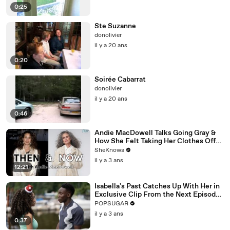
0:25
Ste Suzanne
donolivier
il y a 20 ans
0:20
Soirée Cabarrat
donolivier
il y a 20 ans
0:46
Andie MacDowell Talks Going Gray &
How She Felt Taking Her Clothes Off
on Camera at Age 65
SheKnows
il y a 3 ans
12:21
Isabella's Past Catches Up With Her in
Exclusive Clip From the Next Episode
of "Cruel Summer"
POPSUGAR
il y a 3 ans
0:37