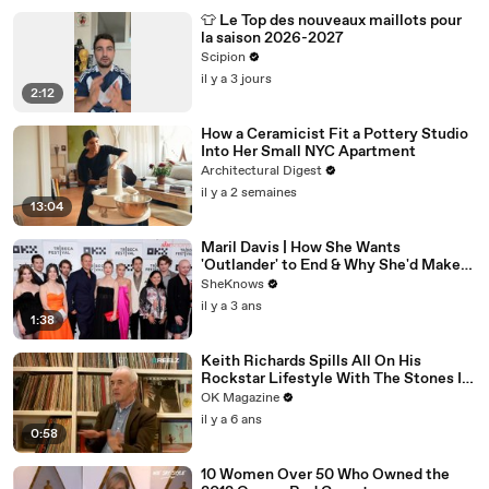
👕 Le Top des nouveaux maillots pour
la saison 2026-2027
Scipion
il y a 3 jours
2:12
How a Ceramicist Fit a Pottery Studio
Into Her Small NYC Apartment
Architectural Digest
il y a 2 semaines
13:04
Maril Davis | How She Wants
'Outlander' to End & Why She'd Make
Caitríona Balfe Do a TikTok Dance
SheKnows
il y a 3 ans
1:38
Keith Richards Spills All On His
Rockstar Lifestyle With The Stones In
New REELZ Doc: Watch
OK Magazine
il y a 6 ans
0:58
10 Women Over 50 Who Owned the