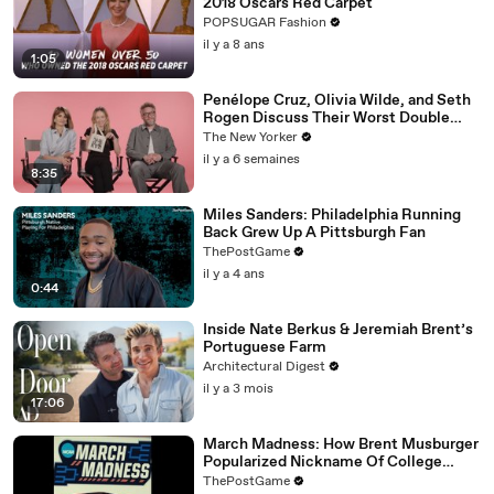
2018 Oscars Red Carpet
POPSUGAR Fashion
il y a 8 ans
1:05
Penélope Cruz, Olivia Wilde, and Seth
Rogen Discuss Their Worst Double
Dates | The Mini Interview
The New Yorker
il y a 6 semaines
8:35
Miles Sanders: Philadelphia Running
Back Grew Up A Pittsburgh Fan
ThePostGame
il y a 4 ans
0:44
Inside Nate Berkus & Jeremiah Brent’s
Portuguese Farm
Architectural Digest
il y a 3 mois
17:06
March Madness: How Brent Musburger
Popularized Nickname Of College
Basketball's Signature Event
ThePostGame