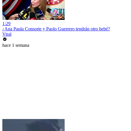
1:29
¿Ana Paula Consorte y Paolo Guerrero tendrán otro bebé?
Viral
hace 1 semana