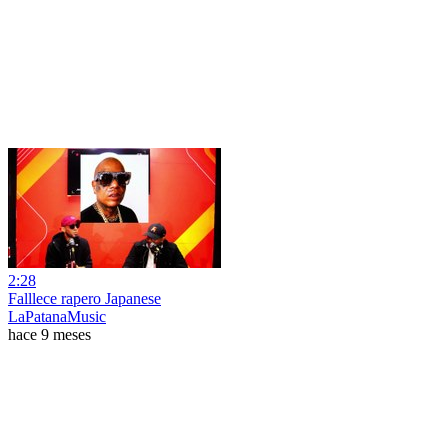
2:28
Falllece rapero Japanese
LaPatanaMusic
hace 9 meses