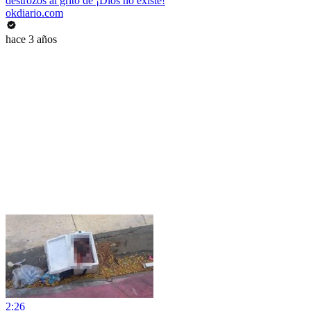
destrozos al grito de ¡Dios no existe!
okdiario.com
hace 3 años
2:26