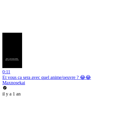
0:11
Et vous ça sera avec quel anime/oeuvre ? 😂😂
Maxnosekai
il y a 1 an