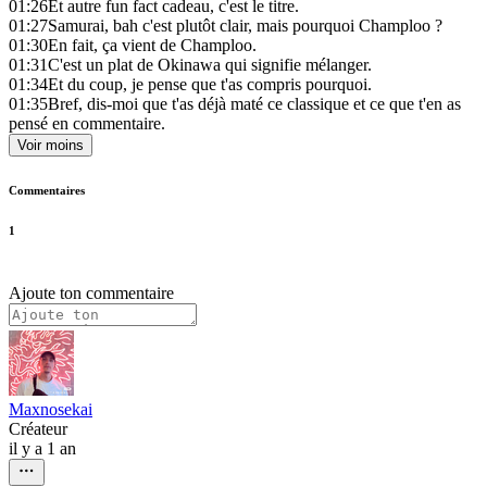
01:26
Et autre fun fact cadeau, c'est le titre.
01:27
Samurai, bah c'est plutôt clair, mais pourquoi Champloo ?
01:30
En fait, ça vient de Champloo.
01:31
C'est un plat de Okinawa qui signifie mélanger.
01:34
Et du coup, je pense que t'as compris pourquoi.
01:35
Bref, dis-moi que t'as déjà maté ce classique et ce que t'en as
pensé en commentaire.
Voir moins
Commentaires
1
Ajoute ton commentaire
Maxnosekai
Créateur
il y a 1 an