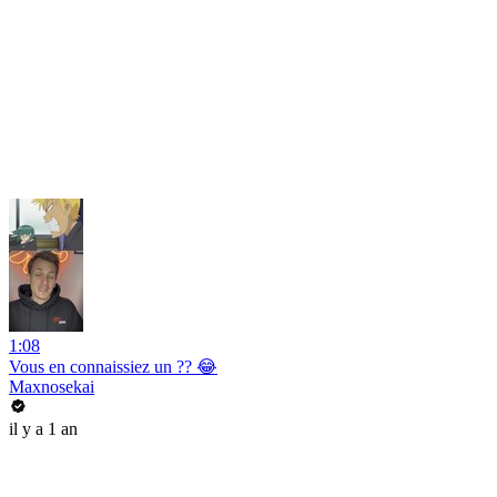
1:08
Vous en connaissiez un ?? 😂
Maxnosekai
il y a 1 an