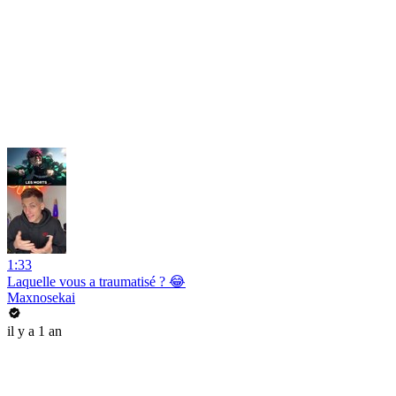
1:33
Laquelle vous a traumatisé ? 😂
Maxnosekai
il y a 1 an