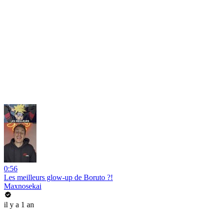
0:56
Les meilleurs glow-up de Boruto ?!
Maxnosekai
il y a 1 an