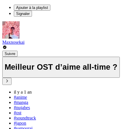
Ajouter à la playlist
Signaler
Maxnosekai
Suivre
Meilleur OST d’aime all-time ?
il y a 1 an
#anime
#manga
#nujabes
#ost
#soundtrack
#japon
#samourai