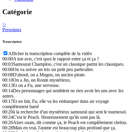
Catégorie
✨
Personnes
Transcription
Afficher la transcription complète de la vidéo
00:00
A ton avis, c'est quoi le rapport entre ça et ça ?
00:03
Samouraï Champloo, c'est un classique parmi les classiques.
00:06
On va suivre un trio un petit peu particulier.
00:08
D'abord, on a Mugen, un ancien pirate.
00:10
On a Jin, un Ronin mystérieux.
00:13
Et on a Fu, une serveuse.
00:14
Des personnages qui semblent ne rien avoir les uns avec les
autres.
00:17
Et en fait, Fu, elle va les embarquer dans un voyage
complètement barré
00:20
à la recherche d'un mystérieux samouraï qui sent le tournesol.
00:24
C'est le Peach. Heureusement qu'ils sont pas là.
00:26
Alors ouais, dit comme ça, le Peach est complètement chelou.
00:28
Mais en vrai, l'anime est beaucoup plus profond que ça.