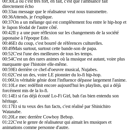
00:30
Là où c'est très fort, en fait, c'est que l'ambiance fait
directement écho
00:33
au message que le réalisateur veut nous transmettre.
00:36
Attends, je t'explique.
00:37
On a un mélange qui est complètement fou entre le hip-hop et
le Japon féodal de l'autre côté.
00:42
Il y a une pure réflexion sur les changements de la société
japonaise à l'époque Edo.
00:46
Et du coup, c'est bourré de références culturelles.
00:49
Mais surtout, surtout cette bande-son de papa.
00:52
C'est l'une des meilleures de tous les temps.
00:54
C'est un des rares animes où la musique est autant, voire plus
marquante que l'histoire elle-même.
00:59
Et derrière ce chef-d'oeuvre musical, Nujabes.
01:02
C'est un des, voire LE pionnier du lo-fi hip-hop.
01:06
Un véritable génie dont l'influence dépasse largement l'anime.
01:10
Le mec redéfinit encore aujourd'hui les playlists, qui a déjà
forcément mis de la lo-fi.
01:14
Et si t'as déjà écouté Lo-Fi Girl, bah t'as bien entendu son
héritage.
01:17
Et si tu veux des fun facts, c'est réalisé par Shinichiro
Watanabe.
01:20
Le mec derrière Cowboy Bebop.
01:22
C'est le genre de réalisateur qui aimait les musiques et
animations comme personne d'autre.