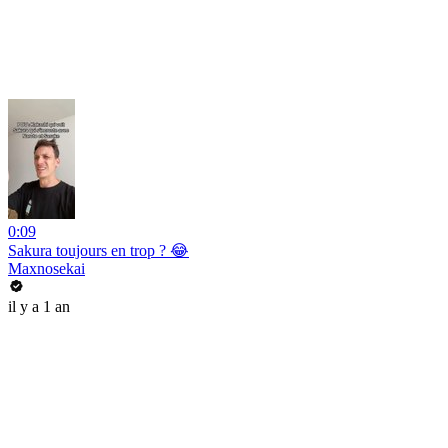
0:09
Sakura toujours en trop ? 😂
Maxnosekai
il y a 1 an