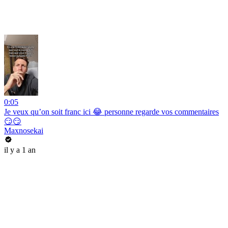
0:05
Je veux qu’on soit franc ici 😂 personne regarde vos commentaires
😏😏
Maxnosekai
il y a 1 an