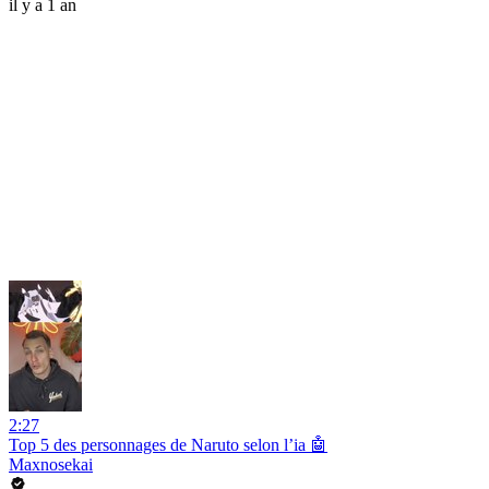
il y a 1 an
2:27
Top 5 des personnages de Naruto selon l’ia 🤖
Maxnosekai