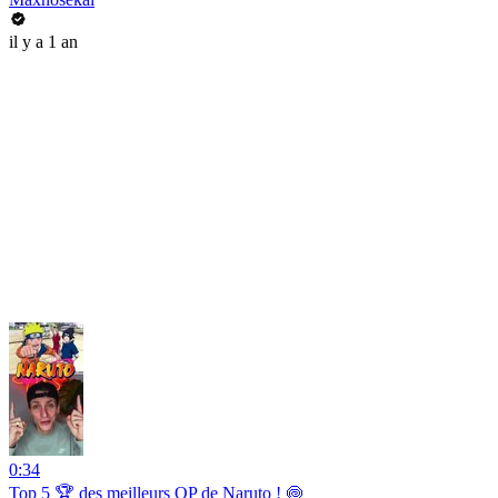
il y a 1 an
0:34
Top 5 🏆 des meilleurs OP de Naruto ! 🍥