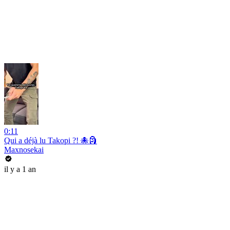
0:11
Qui a déjà lu Takopi ?! 🐙🗿
Maxnosekai
il y a 1 an