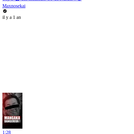
Maxnosekai
il y a 1 an
1:28