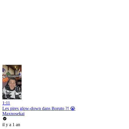
1:11
Les pires glow-down dans Boruto ?! 😭
Maxnosekai
il y a 1 an