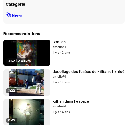
Catégorie
🗞
News
Recommandations
izra 1an
amelie74
il y a 12 ans
4:52
|
À suivre
decollage des fusées de killian et khloé
amelie74
il y a 14 ans
3:22
killian dans l espace
amelie74
il y a 14 ans
0:42