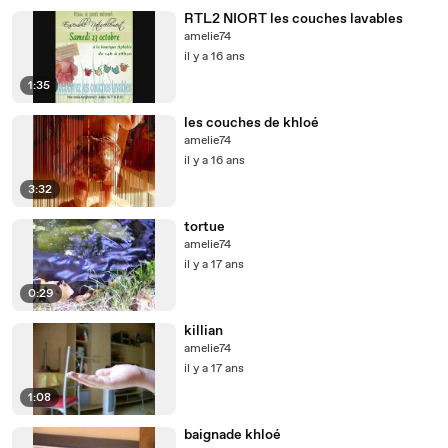
RTL2 NIORT les couches lavables
amelie74
il y a 16 ans
1:35
les couches de khloé
amelie74
il y a 16 ans
3:32
tortue
amelie74
il y a 17 ans
0:29
killian
amelie74
il y a 17 ans
1:08
baignade khloé