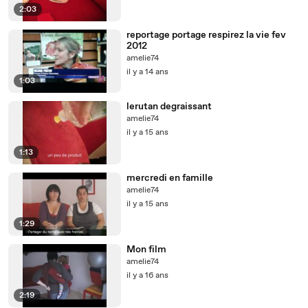
2:03
reportage portage respirez la vie fev
2012
amelie74
il y a 14 ans
1:03
lerutan degraissant
amelie74
il y a 15 ans
1:13
mercredi en famille
amelie74
il y a 15 ans
1:29
Mon film
amelie74
il y a 16 ans
2:19