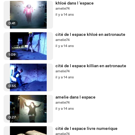
khloé dans l 'espace
amelie74
il y a 14 ans
0:41
cité de l espace khloé en astronaute
amelie74
il y a 14 ans
1:09
cité de l espace killian en astronaute
amelie74
il y a 14 ans
0:55
amelie dans l espace
amelie74
il y a 14 ans
0:27
cité de l espace livre numerique
amelie74