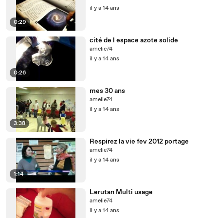
il y a 14 ans
0:29
cité de l espace azote solide
amelie74
il y a 14 ans
0:26
mes 30 ans
amelie74
il y a 14 ans
3:38
Respirez la vie fev 2012 portage
amelie74
il y a 14 ans
1:14
Lerutan Multi usage
amelie74
il y a 14 ans