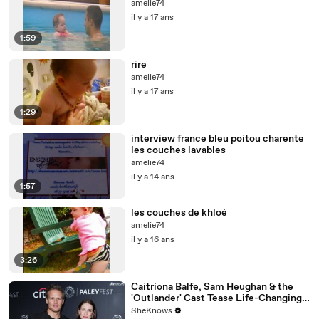
amelie74
il y a 17 ans
1:59
rire
amelie74
il y a 17 ans
1:29
interview france bleu poitou charente
les couches lavables
amelie74
il y a 14 ans
1:57
les couches de khloé
amelie74
il y a 16 ans
3:26
Caitríona Balfe, Sam Heughan & the
'Outlander' Cast Tease Life-Changing
Moments for Season 7 Part 2
SheKnows