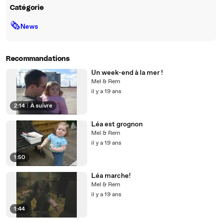
Catégorie
🗞
News
Recommandations
Un week-end à la mer !
Mel & Rem
il y a 19 ans
2:14
|
À suivre
Léa est grognon
Mel & Rem
il y a 19 ans
1:50
Léa marche!
Mel & Rem
il y a 19 ans
1:44