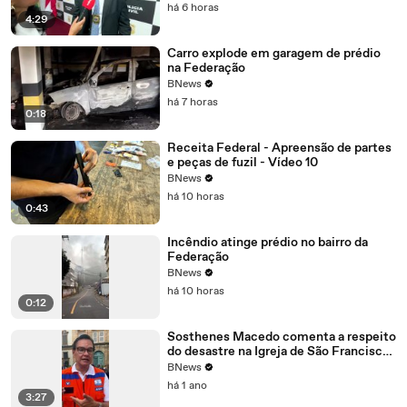
há 6 horas
4:29
Carro explode em garagem de prédio
na Federação
BNews
há 7 horas
0:18
Receita Federal - Apreensão de partes
e peças de fuzil - Vídeo 10
BNews
há 10 horas
0:43
Incêndio atinge prédio no bairro da
Federação
BNews
há 10 horas
0:12
Sosthenes Macedo comenta a respeito
do desastre na Igreja de São Francisco;
confira
BNews
há 1 ano
3:27