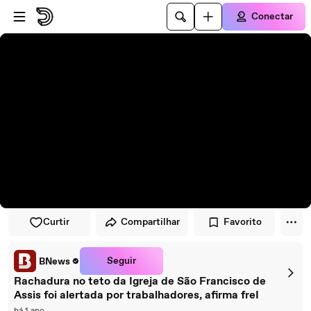
Pular para o player
Ir para o conteúdo principal
Conectar
Curtir
Compartilhar
Favorito
Seguir
BNews
Rachadura no teto da Igreja de São Francisco de
Assis foi alertada por trabalhadores, afirma freI