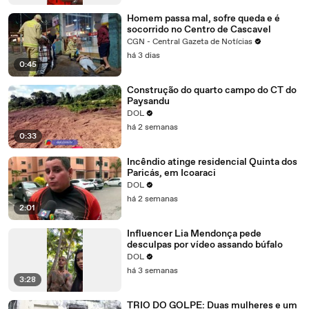
Homem passa mal, sofre queda e é
socorrido no Centro de Cascavel
CGN - Central Gazeta de Notícias
há 3 dias
0:45
Construção do quarto campo do CT do
Paysandu
DOL
há 2 semanas
0:33
Incêndio atinge residencial Quinta dos
Paricás, em Icoaraci
DOL
há 2 semanas
2:01
Influencer Lia Mendonça pede
desculpas por vídeo assando búfalo
DOL
há 3 semanas
3:28
TRIO DO GOLPE: Duas mulheres e um