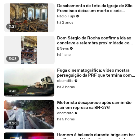
Desabamento de teto da Igreja de São
Francisco deixa um morto e seis
feridos
Rádio Tupi
há 2 anos
0:21
Dom Sérgio da Rocha confirma ida ao
conclave e relembra proximidade com
o Papa Francisco
BNews
há 1 ano
5:03
Fuga cinematográfica: vídeo mostra
perseguição da PRF que termina com
carro capotado
obemdito
há 3 horas
0:48
Motorista desaparece após caminhão
cair em represa na BR-376
obemdito
há 5 horas
0:26
Homem é baleado durante briga em bar