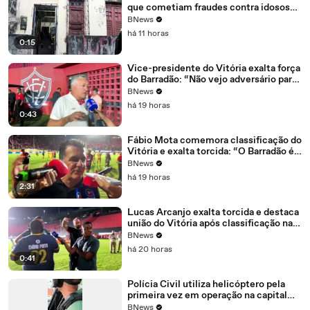
que cometiam fraudes contra idosos
são presos em Salvador; veja modus
BNews
operandi
há 11 horas
0:15
Vice-presidente do Vitória exalta força
do Barradão: “Não vejo adversário para
a gente temer”
BNews
há 19 horas
0:43
Fábio Mota comemora classificação do
Vitória e exalta torcida: “O Barradão é o
diferencial”
BNews
há 19 horas
2:31
Lucas Arcanjo exalta torcida e destaca
união do Vitória após classificação na
Copa do Brasil: “A gente sonha grande”
BNews
há 20 horas
0:41
Polícia Civil utiliza helicóptero pela
primeira vez em operação na capital
baiana
BNews