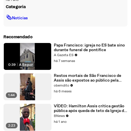
há 1 ano
Categoria
🗞
Notícias
Recomendado
Papa Francisco: igreja no ES bate sino
durante funeral de pontífice
A Gazeta ES
há 7 semanas
0:39
|
A Seguir
Restos mortais de São Francisco de
Assis são expostos ao público pela
primeira vez
obemdito
há 6 meses
1:44
VÍDEO: Hamilton Assis critica gestão
pública após queda de teto da Igreja de
São Francisco de Assis
BNews
há 1 ano
2:23