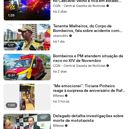
no Cascavel Velho e fica em estado
grave
CGN - Central Gazeta de Notícias
há 2 dias
1:26
Tenente Malheiros, do Corpo de
Bombeiros, fala sobre acidente com
vítima no Centro de Umuarama
obemdito
há 1 dia
1:17
Bombeiros e PM atendem situação de
risco no XIV de Novembro
CGN - Central Gazeta de Notícias
há 2 dias
0:37
"Me emocionei": Ticiane Pinheiro
reage à surpresa de aniversário de Rafa
Justus na casa do pai; assista
BNews
há 3 horas
1:00
Delegado detalha investigações sobre
morte de mototaxista
BNews