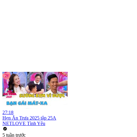
27:18
Hẹn Ăn Trưa 2025 tập 25A
NETLOVE Tình Yêu
5 tuần trước