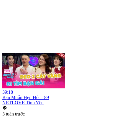
39:18
Bạn Muốn Hẹn Hò 1189
NETLOVE Tình Yêu
3 tuần trước