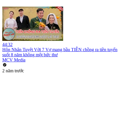
44:32
Hôn Nhân Tuyệt Vời 7 Vợ mang bầu TIỄN chồng ra tiền tuyến
suốt 8 năm không một bức thư
MCV Media
2 năm trước