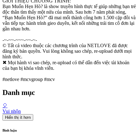
GIỚI THIỆU CHƯƠNG TRÌNH:
Bạn Muốn Hẹn Hò? là show truyền hình thực tế giúp những bạn trẻ
độc thân tìm thấy một nửa của mình. Sau hơn 7 năm phát sóng,
“Bạn Muốn Hẹn Hò?” đã mai mối thành công hơn 1.500 cặp đôi và
vẫn tiếp tục hành trình gieo duyên, kết nối những trái tim cô đơn lại
gần nhau hơn.
-~-~~-~~~-~~-~-
© Tất cả video thuộc các chương trình của NETLOVE đã được
đăng ký bản quyền. Vui lòng không sao chép, re-upload dưới mọi
hình thức.
✖ Mọi hành vi sao chép, re-upload có thể dẫn đến việc tài khoản
của bạn bị khóa vĩnh viễn.
#netlove #mcvgroup #mcv
Danh mục
🎈
Vui nhộn
Hiển thị ít hơn
Bình luận