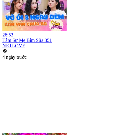
26:53
Tâm Sự Mẹ Bỉm Sữa 351
NETLOVE
4 ngày trước