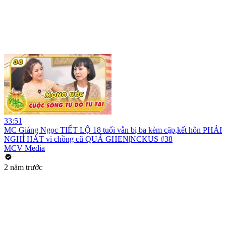
33:51
MC Giáng Ngọc TIẾT LỘ 18 tuổi vẫn bị ba kèm cặp,kết hôn PHẢI
NGHỈ HÁT vì chồng cũ QUÁ GHEN|NCKUS #38
MCV Media
2 năm trước