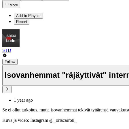
More
Add to Playlist
Report
STD
Follow
Isovanhemmat "räjäyttivät" intern
1 year ago
Se ei ollut tarkoitus, mutta isovanhemmat tekivät tyttärensä vauvakutsu
Kuva ja video: Instagram @_orlacarroll_