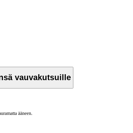
ensä vauvakutsuille
nauramatta ääneen.