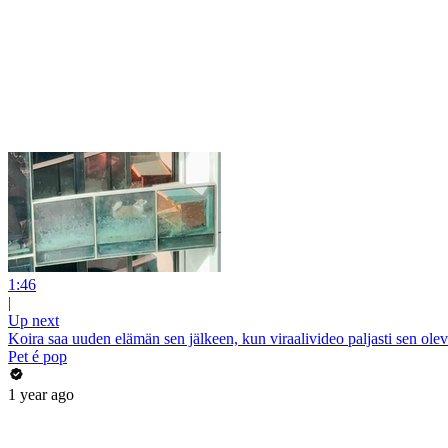
1:46
|
Up next
Koira saa uuden elämän sen jälkeen, kun viraalivideo paljasti sen ol
Pet é pop
1 year ago