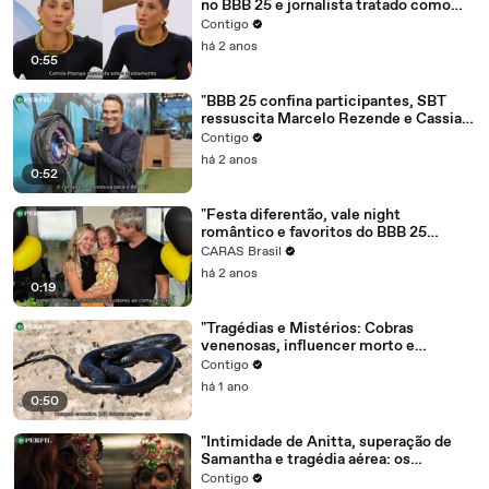
no BBB 25 e jornalista tratado como
criminoso em audiência"
Contigo
há 2 anos
0:55
"BBB 25 confina participantes, SBT
ressuscita Marcelo Rezende e Cassia
Kis faz barraco no Rio"
Contigo
há 2 anos
0:52
"Festa diferentão, vale night
romântico e favoritos do BBB 25
revelados: os destaques da semana"
CARAS Brasil
há 2 anos
0:19
"Tragédias e Mistérios: Cobras
venenosas, influencer morto e
acidente de avião chocam o mundo"
Contigo
há 1 ano
0:50
"Intimidade de Anitta, superação de
Samantha e tragédia aérea: os
bastidores que chocaram o Brasil"
Contigo