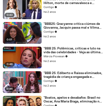
Hilton, morte de carnavalesca e
discussão de casal no BBB 25"
Contigo
há 2 anos
0:43
"BBB25: Gracyanne critica ciúmes de
Giovanna, Jacquin passa mal e Vilma
lidera enquete de 'plantas'"
Contigo
há 2 anos
0:51
"BBB 25: Polêmicas, críticas e luto na
vida das celebridades - Veja as últimas
notícias!"
Márcia Piovesan
há 2 anos
0:46
"BBB 25: Ediberto e Raissa eliminados,
tragédia de criança engasgada e
confusão com Ingrid Guimarães"
Contigo
há 2 anos
0:46
"Boatos, apelos e desabafos: Brasil no
Oscar, Ana Maria Braga, eliminação no
BBB 25"
Contigo