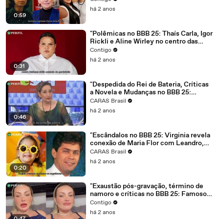
há 2 anos
0:59
"Polêmicas no BBB 25: Thaís Carla, Igor
Rickli e Aline Wirley no centro das
atenções!"
Contigo
há 2 anos
0:31
"Despedida do Rei de Bateria, Críticas
a Novela e Mudanças no BBB 25:
Novidades Explosivas!"
CARAS Brasil
há 2 anos
0:46
"Escândalos no BBB 25: Virginia revela
conexão de Maria Flor com Leandro,
Daniele Hypolito na Record e
CARAS Brasil
Gracyanne Barbosa se arrepende do
há 2 anos
fim com Belo"
0:20
"Exaustão pós-gravação, término de
namoro e críticas no BBB 25: Famosos
revelam bastidores e polêmicas do
Contigo
reality."
há 2 anos