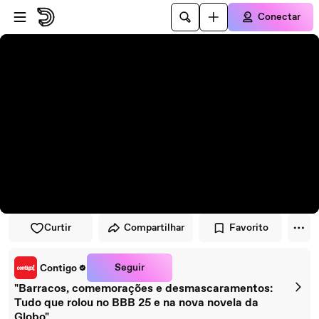
Pular para o player
Ir para o conteúdo principal
Conectar
Curtir
Compartilhar
Favorito
Seguir
Contigo
"Barracos, comemorações e desmascaramentos:
Tudo que rolou no BBB 25 e na nova novela da
Globo"