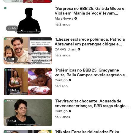
"Surpresa no BBB 25: Galã da Globo e
Viola em 'Mania de Você' levam
reviravoltas!"
MaisNovela
há 2 anos
0:45
"Eliezer esclarece polêmica, Patricia
Abravanel em perrengue chique e
Globo revela chamada do BBB 25"
CARAS Brasil
há 2 anos
1:00
"Polêmicas no BBB 25: Gracyanne
volta, Bella Campos revela segredo e
Bruna Marquezine demitida?"
Contigo
há 1 ano
0:49
"Reviravolta chocante: Acusada de
envenenar crianças, BBB rasga elogios
e Larissa Manoela desabafa"
Contigo
há 2 anos
0:50
"Nikolas Ferreira ridiculariza Erika