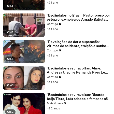
há 1 ano
0:51
"Escândalos no Brasil: Pastor preso por
estupro, ex-noiva de Amado Batista
fala e Diego Hypolito revela exclusão
Contigo
na ginástica"
há 1 ano
0:48
"Revelações de dor e superação:
vítimas do acidente, traição e sonho
emocionante de mãe"
Contigo
há 1 ano
0:55
"Escândalos e reviravoltas: Aline,
Andressa Urach e Fernanda Paes Leme
em notícias chocantes e
Contigo
emocionantes."
há 1 ano
0:43
"Escândalos e reviravoltas: Ricardo
beija Tieta, Luís adoece e famosos são
revelados no BBB 25"
MaisNovela
há 2 anos
0:52