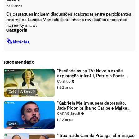
há 2 anos
Os destaques incluem discussões acaloradas entre participantes,
retorno de Larissa Manoela às telinhas e revelações chocantes
no reality show.
Categoria
🗞
Notícias
Recomendado
"Escândalos na TV: Novela expõe
exploração infantil, Patrícia Poeta
perde na Justiça e treta no BBB25"
Contigo
há 2 anos
0:49
|
A Seguir
"Gabriela Melim supera depressão,
Jade Picon brilha no Caribe e Maike
revela paredão do BBB 25"
CARAS Brasil
há 2 anos
0:45
"Trauma de Camila Pitanga, eliminação