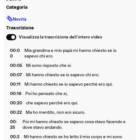
2 anni fa
Categoria
🗞
Novità
Trascrizione
Visualizza la trascrizione dell'intero video
00:0
Mia grandma e mio papà mi hanno chiesto se io
0
sapevo chi ero.
00:05
Mi sono risposto che sì.
00:07
Mi hanno chiesto se io sapevo chi ero.
00:11
Mi hanno chiesto se io sapevo perché ero qui.
00:16
Poi ho pensato che sì,
00:20
che sapevo perché ero qui.
00:22
Ma ho mentito, non ero sicuro.
00:
Poi mi hanno chiesto se sapevo cosa stavo facendo e
25
dove stavo andando.
00:2
Mi hanno chiesto se ho letto il mio corpo e mi sono