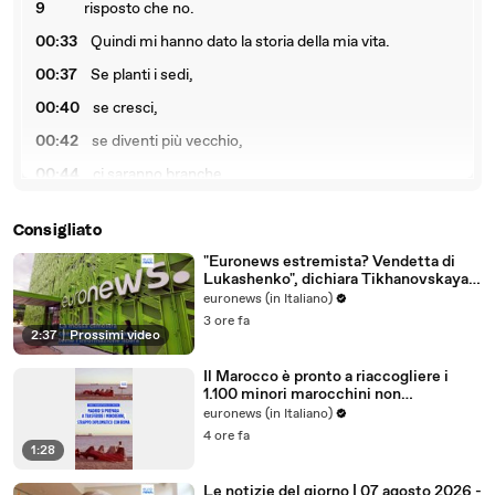
9
risposto che no.
00:33
Quindi mi hanno dato la storia della mia vita.
00:37
Se planti i sedi,
00:40
se cresci,
00:42
se diventi più vecchio,
00:44
ci saranno branche.
00:46
Prenderai una di queste route
Consigliato
00:49
e riuscirai a capire che ci sarà un fine.
"Euronews estremista? Vendetta di
00:52
Poterai tornare e tornare di nuovo.
Lukashenko", dichiara Tikhanovskaya
in un'intervista
euronews (in Italiano)
00:55
Puoi continuare.
3 ore fa
2:37
|
Prossimi video
00:57
Non perdere il tuo tempo.
01:00
La vita è così corta su questa Terra,
Il Marocco è pronto a riaccogliere i
1.100 minori marocchini non
01:03
ma la Terra è stata qui per milioni di anni.
accompagnati di Ceuta, ma con
euronews (in Italiano)
condizioni
4 ore fa
01:06
Quindi oggi hai solo,
1:28
01:08
non nemmeno questo,
Le notizie del giorno | 07 agosto 2026 -