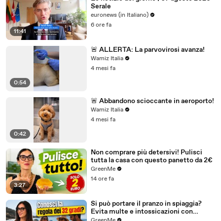
01:09
forse un grano di sale di vita.
Serale
euronews (in Italiano)
01:11
Non lo perdere.
6 ore fa
11:41
🚨 ALLERTA: La parvovirosi avanza!
Wamiz Italia
4 mesi fa
0:54
🚨 Abbandono scioccante in aeroporto!
Wamiz Italia
4 mesi fa
0:42
Non comprare più detersivi! Pulisci
tutta la casa con questo panetto da 2€
GreenMe
14 ore fa
3:27
Si può portare il pranzo in spiaggia?
Evita multe e intossicazioni con
questo video
GreenMe