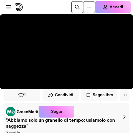
Vai al lettore
Passa al contenuto principale
Accedi
1
Condividi
Segnalibro
Segui
GreenMe
"Abbiamo solo un granello di tempo: usiamolo con
saggezza"