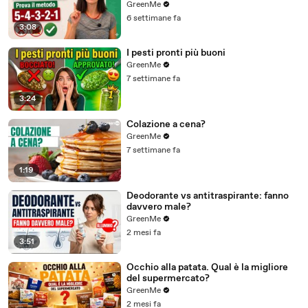
GreenMe
6 settimane fa
3:08
I pesti pronti più buoni
GreenMe
7 settimane fa
3:24
Colazione a cena?
GreenMe
7 settimane fa
1:19
Deodorante vs antitraspirante: fanno
davvero male?
GreenMe
2 mesi fa
3:51
Occhio alla patata. Qual è la migliore
del supermercato?
GreenMe
2 mesi fa