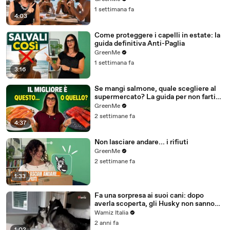
1 settimana fa
4:03
Come proteggere i capelli in estate: la
guida definitiva Anti-Paglia
GreenMe
1 settimana fa
3:16
Se mangi salmone, quale scegliere al
supermercato? La guida per non farti
fregare
GreenMe
2 settimane fa
4:37
Non lasciare andare... i rifiuti
GreenMe
2 settimane fa
1:33
Fa una sorpresa ai suoi cani: dopo
averla scoperta, gli Husky non sanno
più cosa fare
Wamiz Italia
2 anni fa