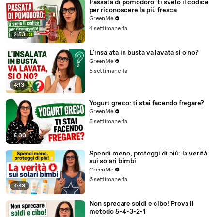
Passata di pomodoro: ti svelo il codice
per riconoscere la più fresca
GreenMe
4 settimane fa
2:53
L'insalata in busta va lavata sì o no?
GreenMe
5 settimane fa
4:13
Yogurt greco: ti stai facendo fregare?
GreenMe
5 settimane fa
5:00
Spendi meno, proteggi di più: la verità
sui solari bimbi
GreenMe
6 settimane fa
4:43
Non sprecare soldi e cibo! Prova il
metodo 5-4-3-2-1