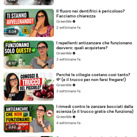
1:02
Il fluoro nei dentifrici è pericoloso?
Facciamo chiarezza
GreenMe
2 settimane fa
5:04
I repellenti antizanzare che funzionano
davvero: quali acquistare?
GreenMe
3 settimane fa
4:10
Perché le ciliegie costano così tanto?
💸 (e il trucco per non farsi fregare!)
GreenMe
3 settimane fa
3:41
I rimedi contro le zanzare bocciati dalla
scienza (e il trucco gratis che funziona)
GreenMe
4 settimane fa
3:52