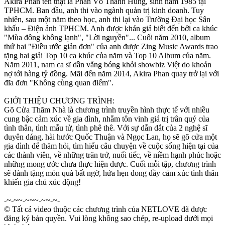
Akira Phan tên thật là Phan Võ Thanh Hùng, sinh năm 1985 tại
TPHCM. Ban đầu, anh thi vào ngành quản trị kinh doanh. Tuy
nhiên, sau một năm theo học, anh thi lại vào Trường Đại học Sân
khấu – Điện ảnh TPHCM. Anh được khán giả biết đến bởi ca khúc
"Mùa đông không lạnh", "Lời nguyền"... Cuối năm 2010, album
thứ hai "Điều ước giản đơn" của anh được Zing Music Awards trao
tặng hai giải Top 10 ca khúc của năm và Top 10 Album của năm.
Năm 2011, nam ca sĩ dần vắng bóng khỏi showbiz Việt do khoản
nợ tới hàng tỷ đồng. Mãi đến năm 2014, Akira Phan quay trở lại với
đĩa đơn "Không cùng quan điểm".
GIỚI THIỆU CHƯƠNG TRÌNH:
Gõ Cửa Thăm Nhà là chương trình truyền hình thực tế với nhiều
cung bậc cảm xúc về gia đình, nhằm tôn vinh giá trị trân quý của
tình thân, tình mẫu tử, tình phê thê. Với sự dẫn dắt của 2 nghệ sĩ
duyên dáng, hài hước Quốc Thuận và Ngọc Lan, họ sẽ gõ cửa một
gia đình để thăm hỏi, tìm hiểu câu chuyện về cuộc sống hiện tại của
các thành viên, về những trăn trở, nuối tiếc, về niềm hạnh phúc hoặc
những mong ước chưa thực hiện được. Cuối mỗi tập, chương trình
sẽ dành tặng món quà bất ngờ, hứa hẹn đong đầy cảm xúc tình thân
khiến gia chủ xúc động!
-~-~~-~~~-~~-~-
© Tất cả video thuộc các chương trình của NETLOVE đã được
đăng ký bản quyền. Vui lòng không sao chép, re-upload dưới mọi