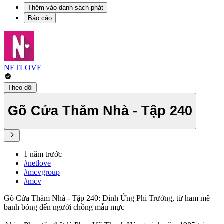
Thêm vào danh sách phát
Báo cáo
NETLOVE
Theo dõi
Gõ Cửa Thăm Nhà - Tập 240
1 năm trước
#netlove
#mcvgroup
#mcv
Gõ Cửa Thăm Nhà - Tập 240: Đinh Ứng Phi Trường, từ ham mê
banh bóng đến người chồng mẫu mực