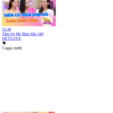
33:30
Tâm Sự Mẹ Bỉm Sữa 349
NETLOVE
5 ngày trước