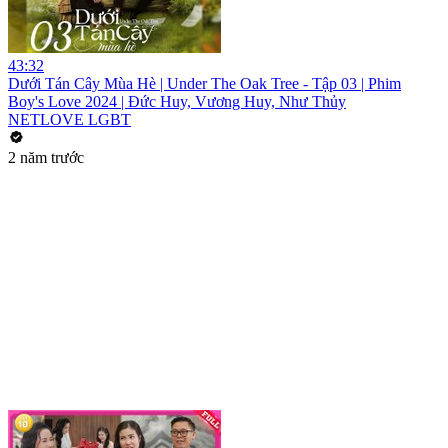
43:32
Dưới Tán Cây Mùa Hè | Under The Oak Tree - Tập 03 | Phim
Boy's Love 2024 | Đức Huy, Vương Huy, Như Thủy
NETLOVE LGBT
2 năm trước