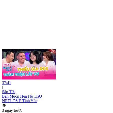
37:41
|
Sắp Tới
Bạn Muốn Hẹn Hò 1193
NETLOVE Tình Yêu
3 ngày trước