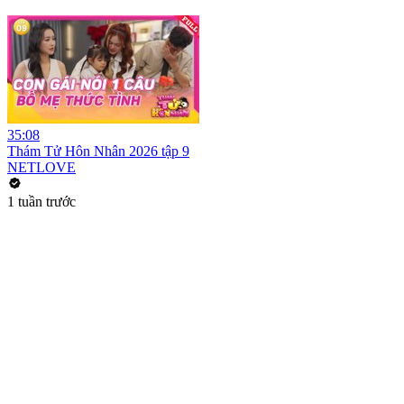
35:08
Thám Tử Hôn Nhân 2026 tập 9
NETLOVE
1 tuần trước