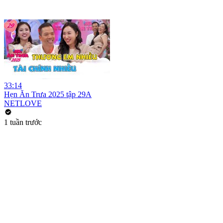
33:14
Hẹn Ăn Trưa 2025 tập 29A
NETLOVE
1 tuần trước