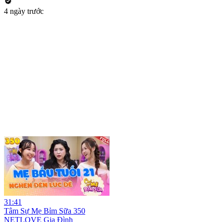
4 ngày trước
31:41
Tâm Sự Mẹ Bỉm Sữa 350
NETLOVE Gia Đình