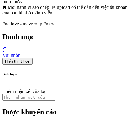
hình thức.
✖ Mọi hành vi sao chép, re-upload có thể dẫn đến việc tài khoản
của bạn bị khóa vĩnh viễn.
#netlove #mcvgroup #mcv
Danh mục
🎈
Vui nhộn
Hiển thị ít hơn
Bình luận
Thêm nhận xét của bạn
Được khuyến cáo