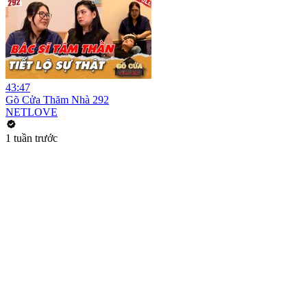
43:47
Gõ Cửa Thăm Nhà 292
NETLOVE
1 tuần trước