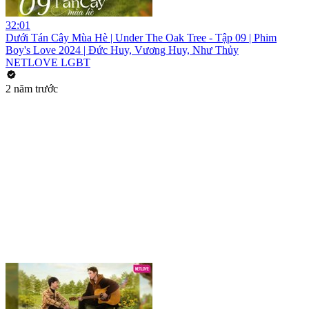
32:01
Dưới Tán Cây Mùa Hè | Under The Oak Tree - Tập 09 | Phim
Boy's Love 2024 | Đức Huy, Vương Huy, Như Thủy
NETLOVE LGBT
2 năm trước