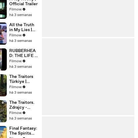
Official Trailer
Filmow
há 3 semanas
All the Truth
in My Lies |
Official Trailer
Filmow
| Netflix
há 3 semanas
RUBBERHEA
D: THE LIFE &
MONSTERS
Filmow
OF STEVE
há 3 semanas
JOHNSON
(2026) 4K
The Traitors
Türkiye |
Resmi
Filmow
Fragman |
há 3 semanas
Prime Video
Türkiye
The Traitors.
@PrimeVideo
Zdrajcy -
TR
NOWY
Filmow
SPEKTAKUL
há 3 semanas
ARNY
PROGRAM
Final Fantasy:
WKRÓTCE W
The Spirits
TVN! 🔥