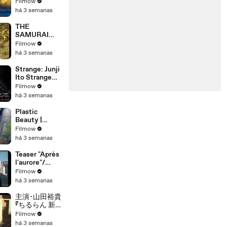
Within -
Filmow
Trailer
há 3 semanas
THE
SAMURAI
AND THE
Filmow
PRISONER -
há 3 semanas
Official Trailer
Strange: Junji
Ito Strange
Stories for
Filmow
Sleepless
há 3 semanas
Nights -
Teaser
Plastic
Beauty |
Official Teaser
Filmow
| Netflix
há 3 semanas
Teaser "Après
l'aurore"/
"After dawn"
Filmow
teaser/
há 3 semanas
Yohann
KOUAM
主演･山田裕貴
『ちるらん 新撰
組鎮魂歌』
Filmow
2026春放送
há 3 semanas