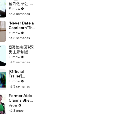
남자친구는 조
각남 메인예고
Filmow
편 [my
há 3 semanas
boyfriend is a
sculpture
‘Never Date a
main trailer]
Capricorn’Trai
ler. 《别碰摩羯
Filmow
啊！》正片预
há 3 semanas
告。#drama
#blseries #bl
《顾禁南囚》双
男主新剧首支
预告
Filmow
há 3 semanas
[Official
Trailer]
CHÀNG KẸ |
Filmow
MY LITTLE
há 3 semanas
GHOST |
BOYS LOVE
Former Aide
VIETNAM |
Claims She
KC 03.10.2025
Was Asked to
Veuer
Make a ‘Hit
há 3 anos
List’ For
Trump