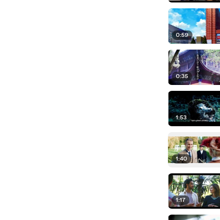
0:59
0:35
1:53
1:40
1:17