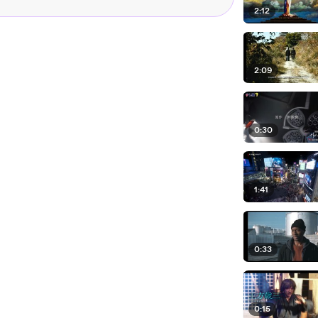
2:12
2:09
0:30
1:41
0:33
0:15