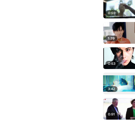
0:59
1:39
0:53
3:42
0:51