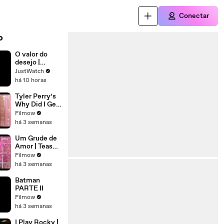
Conectar
o
O valor do
desejo |
movie | 2026 |
JustWatch
Official Trailer
há 10 horas
Tyler Perry’s
Why Did I Get
Married
Filmow
Again? |
há 3 semanas
Official Teaser
| Netflix
Um Grude de
Amor | Teaser
oficial |
Filmow
Netflix
há 3 semanas
Batman
PARTE II
Filmow
há 3 semanas
I Play Rocky |