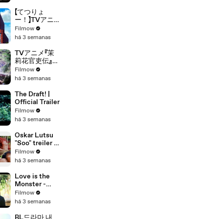
【TBS】
【てつりょ
ー！】TVアニ
メ『てつりょ
Filmow
ー！meet
há 3 semanas
with 鉄道むす
め』ティザー映
TVアニメ『茉
像
莉花官吏伝』特
報PV｜TVア
Filmow
ニメ化決定
há 3 semanas
The Draft! |
Official Trailer
Filmow
há 3 semanas
Oskar Lutsu
"Soo" treiler -
film kinodes
Filmow
18.
há 3 semanas
veebruarist
2022
Love is the
Monster -
Trailer
Filmow
há 3 semanas
BL드라마 내