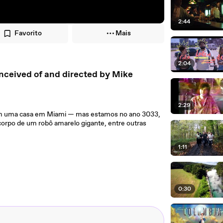
2:44
Favorito
Mais
2:04
onceived of and directed by Mike
2:29
ilham uma casa em Miami — mas estamos no ano 3033,
corpo de um robô amarelo gigante, entre outras
1:11
0:30