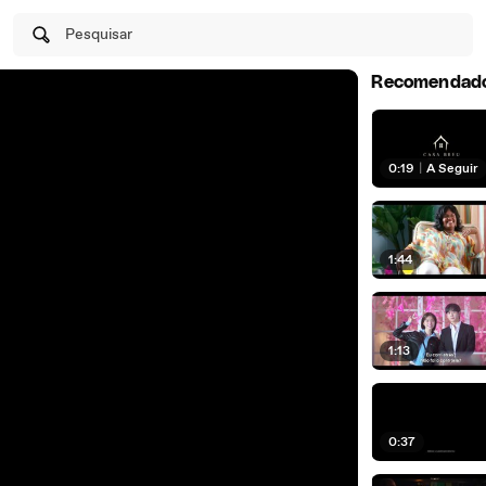
Pesquisar
Recomendad
0:19
|
A Seguir
1:44
1:13
0:37