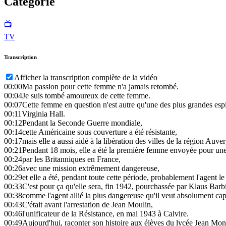
Catégorie
📺
TV
Transcription
Afficher la transcription complète de la vidéo
00:00
Ma passion pour cette femme n'a jamais retombé.
00:04
Je suis tombé amoureux de cette femme.
00:07
Cette femme en question n'est autre qu'une des plus grandes es
00:11
Virginia Hall.
00:12
Pendant la Seconde Guerre mondiale,
00:14
cette Américaine sous couverture a été résistante,
00:17
mais elle a aussi aidé à la libération des villes de la région Au
00:21
Pendant 18 mois, elle a été la première femme envoyée pour un
00:24
par les Britanniques en France,
00:26
avec une mission extrêmement dangereuse,
00:29
et elle a été, pendant toute cette période, probablement l'agent le 
00:33
C'est pour ça qu'elle sera, fin 1942, pourchassée par Klaus Barb
00:38
comme l'agent allié la plus dangereuse qu'il veut absolument cap
00:43
C'était avant l'arrestation de Jean Moulin,
00:46
l'unificateur de la Résistance, en mai 1943 à Calvire.
00:49
Aujourd'hui, raconter son histoire aux élèves du lycée Jean Mon