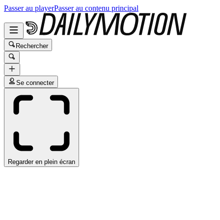
Passer au player
Passer au contenu principal
Rechercher
Se connecter
Regarder en plein écran