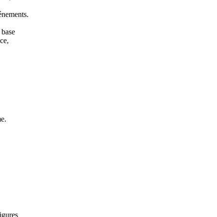
vénements.
a base
ce,
me.
igures