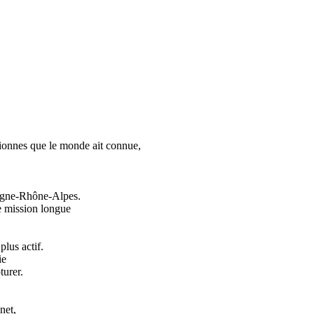
pionnes que le monde ait connue,
vergne-Rhône-Alpes.
e mission longue
plus actif.
ie
turer.
net,