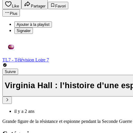
Like
Partager
Favori
Plus
Ajouter à la playlist
Signaler
TL7 - Télévision Loire 7
Suivre
Virginia Hall : l’histoire d’une e
il y a 2 ans
Grande figure de la résistance et espionne pendant la Seconde Guerre