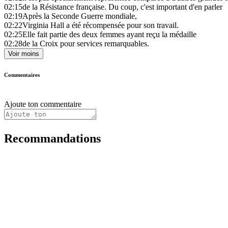
02:15
de la Résistance française. Du coup, c'est important d'en parler
02:19
Après la Seconde Guerre mondiale,
02:22
Virginia Hall a été récompensée pour son travail.
02:25
Elle fait partie des deux femmes ayant reçu la médaille
02:28
de la Croix pour services remarquables.
Voir moins
Commentaires
Ajoute ton commentaire
Recommandations