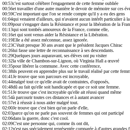
00:53
c'est surtout célébrer l'engagement de cette femme oubliée
00:56
et travailler d'une autre manière le devoir de mémoire sur ces é
00:59
C'est important que l'on se rende compte qu'il y a eu des gens
01:04
qui venaient d'ailleurs, qui n'avaient aucun intérêt particulier à l
01:09
pour s'engager dans la Résistance et pour la libération de la Fran
01:13
qui sont tombés amoureux de la France, comme elle,
01:16
et qui sont venus aider la Résistance et la Libération.
01:19
Elle a été assez méconnue, assez ignorée.
01:23
C'était presque 30 ans avant que le président Jacques Chirac
01:26
lui fasse une lettre de reconnaissance à ses descendants.
01:29
Quelques jours auparavant, ses élèves ont pu visiter
01:32
la ville de Chambon-sur-Lignon, où Virginia Hall a œuvré
01:35
pour libérer la commune. Avec cette conférence,
01:38
ils peuvent en apprendre plus sur le travail réalisé par cette fem
01:41
Je trouve que son parcours est incroyable,
01:44
malgré tout ce qu'elle avait de contraintes, d'opposés,
01:48
dû au fait qu'elle soit handicapée et que ce soit une femme.
01:51
Je trouve que c'est incroyable qu'elle ait réussi quand même
01:54
à parcourir toutes ces distances et à autant avancer
01:57
et à réussir à nous aider malgré tout.
02:00
Je trouve que c'est bien qu'on parle d'elle,
02:03
parce qu'on ne parle pas souvent de femmes qui ont participé
02:06
dans la guerre, donc c'est cool.
02:09
C'est une personne qui, comme ils ont dit,
02:12
n'est pas spécialement représentée comparée à d'autres grandes f