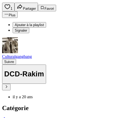
1
Partager
Favori
Plus
Ajouter à la playlist
Signaler
Culturalgangbang
Suivre
DCD-Rakim
il y a 20 ans
Catégorie