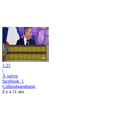
1:25
|
À suivre
facebook_1
Culturalgangbang
il y a 11 ans