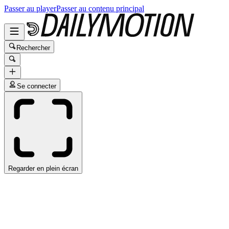
Passer au player
Passer au contenu principal
Rechercher
Se connecter
Regarder en plein écran