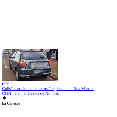
0:36
Colisão traseira entre carros é registrada na Rua Manaus
CGN - Central Gazeta de Notícias
há 6 meses