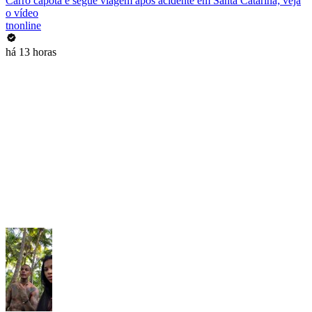
Carro capota e segue viagem após acidente em Santa Catarina; veja
o vídeo
tnonline
há 13 horas