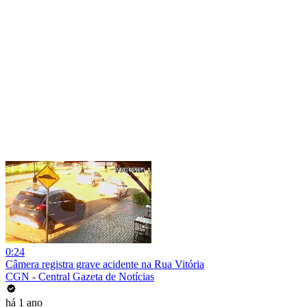
0:24
Câmera registra grave acidente na Rua Vitória
CGN - Central Gazeta de Notícias
há 1 ano