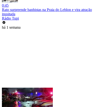
0:45
Rato surpreende banhistas na Praia do Leblon e vira atração
inusitada
Rádio Tupi
há 1 semana