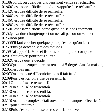
01:38
sportif, où quelques citoyens sont venus se réchauffer.
01:40
C'est assez difficile quand on s'apprête à se réchauffer.
01:42
C'est très difficile de se réchauffer.
01:44
C'est très difficile de se réchauffer.
01:46
C'est très difficile de se réchauffer.
01:48
C'est très difficile de se réchauffer.
01:50
C'est assez difficile parce qu'on ne sait pas comment
01:52
ça va durer longtemps et on ne sait pas où on va aller
01:54
non plus.
01:55
S'il faut coucher quelque part, qu'est-ce qu'on fait?
01:57
Puis ça descend vite des maisons.
01:59
J'ai appelé la Ville et ils nous ont dit que le complexe
02:01
était ouvert pour nous autres.
02:02
C'est ça que je décide.
02:03
Quand la température est rendue à 5 degrés dans la maison,
02:05
c'est pas mal.
02:07
On a manqué d'électricité, puis il fait froid.
02:09
Puis c'est ça, on a usé ce ressenti-là.
02:11
On a utilisé ce ressenti-là.
02:12
On a utilisé ce ressenti-là.
02:13
On a utilisé ce ressenti-là.
02:14
On a utilisé ce ressenti-là.
02:15
Quand le complexe était ouvert, on a manqué d'électricité,
02:17
puis il fait froid.
02:18
Puis c'est ça, on a usé ce ressenti-là pour venir