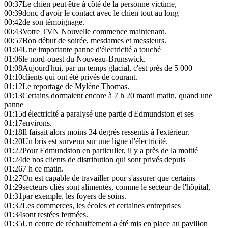
00:37
Le chien peut être à côté de la personne victime,
00:39
donc d'avoir le contact avec le chien tout au long
00:42
de son témoignage.
00:43
Votre TVN Nouvelle commence maintenant.
00:57
Bon début de soirée, mesdames et messieurs.
01:04
Une importante panne d'électricité a touché
01:06
le nord-ouest du Nouveau-Brunswick.
01:08
Aujourd'hui, par un temps glacial, c'est près de 5 000
01:10
clients qui ont été privés de courant.
01:12
Le reportage de Mylène Thomas.
01:13
Certains dormaient encore à 7 h 20 mardi matin, quand une
panne
01:15
d'électricité a paralysé une partie d'Edmundston et ses
01:17
environs.
01:18
Il faisait alors moins 34 degrés ressentis à l'extérieur.
01:20
Un bris est survenu sur une ligne d'électricité.
01:22
Pour Edmundston en particulier, il y a près de la moitié
01:24
de nos clients de distribution qui sont privés depuis
01:26
7 h ce matin.
01:27
On est capable de travailler pour s'assurer que certains
01:29
secteurs cliés sont alimentés, comme le secteur de l'hôpital,
01:31
par exemple, les foyers de soins.
01:32
Les commerces, les écoles et certaines entreprises
01:34
sont restées fermées.
01:35
Un centre de réchauffement a été mis en place au pavillon