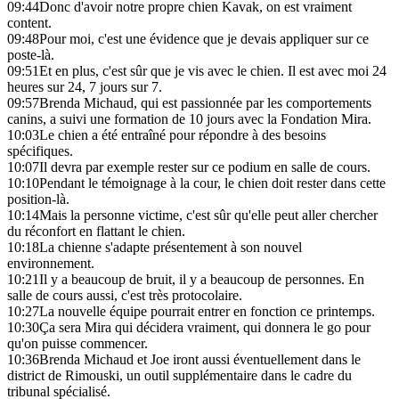
09:44
Donc d'avoir notre propre chien Kavak, on est vraiment
content.
09:48
Pour moi, c'est une évidence que je devais appliquer sur ce
poste-là.
09:51
Et en plus, c'est sûr que je vis avec le chien. Il est avec moi 24
heures sur 24, 7 jours sur 7.
09:57
Brenda Michaud, qui est passionnée par les comportements
canins, a suivi une formation de 10 jours avec la Fondation Mira.
10:03
Le chien a été entraîné pour répondre à des besoins
spécifiques.
10:07
Il devra par exemple rester sur ce podium en salle de cours.
10:10
Pendant le témoignage à la cour, le chien doit rester dans cette
position-là.
10:14
Mais la personne victime, c'est sûr qu'elle peut aller chercher
du réconfort en flattant le chien.
10:18
La chienne s'adapte présentement à son nouvel
environnement.
10:21
Il y a beaucoup de bruit, il y a beaucoup de personnes. En
salle de cours aussi, c'est très protocolaire.
10:27
La nouvelle équipe pourrait entrer en fonction ce printemps.
10:30
Ça sera Mira qui décidera vraiment, qui donnera le go pour
qu'on puisse commencer.
10:36
Brenda Michaud et Joe iront aussi éventuellement dans le
district de Rimouski, un outil supplémentaire dans le cadre du
tribunal spécialisé.