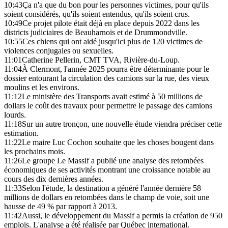
10:43
Ça n'a que du bon pour les personnes victimes, pour qu'ils
soient considérés, qu'ils soient entendus, qu'ils soient crus.
10:49
Ce projet pilote était déjà en place depuis 2022 dans les
districts judiciaires de Beauharnois et de Drummondville.
10:55
Ces chiens qui ont aidé jusqu'ici plus de 120 victimes de
violences conjugales ou sexuelles.
11:01
Catherine Pellerin, CMT TVA, Rivière-du-Loup.
11:04
À Clermont, l'année 2025 pourra être déterminante pour le
dossier entourant la circulation des camions sur la rue, des vieux
moulins et les environs.
11:12
Le ministère des Transports avait estimé à 50 millions de
dollars le coût des travaux pour permettre le passage des camions
lourds.
11:18
Sur un autre tronçon, une nouvelle étude viendra préciser cette
estimation.
11:22
Le maire Luc Cochon souhaite que les choses bougent dans
les prochains mois.
11:26
Le groupe Le Massif a publié une analyse des retombées
économiques de ses activités montrant une croissance notable au
cours des dix dernières années.
11:33
Selon l'étude, la destination a généré l'année dernière 58
millions de dollars en retombées dans le champ de voie, soit une
hausse de 49 % par rapport à 2013.
11:42
Aussi, le développement du Massif a permis la création de 950
emplois. L'analyse a été réalisée par Québec international.