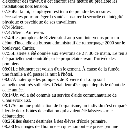
d'exécuter des travaux à cet endroit sans mettre au préalable les
installations hors tension.
07:36
Par la loi, l'employeur est tenu de prendre les mesures
nécessaires pour protéger la santé et assurer la sécurité et l'intégrité
physique et psychique de ses travailleurs.
07:45
Merci.
07:47
Merci. Au revoir.
07:49
Les pompiers de Rivière-du-Loup sont intervenus pour un
début d'incendie au bureau administratif de remorquage 2000 sur le
boulevard Cartier.
07:55
L'alerte a été donnée aux environs de 2 h 30 ce matin. Le feu a
été partiellement contrôlé par le propriétaire avant l'arrivée des
pompiers.
08:01
Le bâtiment est voisin d'un logement. À cause de la fumée,
une famille a dû passer la nuit à l'hôtel.
08:07
À noter que les pompiers de Rivière-du-Loup sont
actuellement très sollicités. C'était leur 42e appel depuis le début de
cette année.
08:14
Un vol a été commis au service d'aide communautaire de
Charlevoix-Est.
08:17
Selon une publication de l'organisme, un individu s'est emparé
hier de deux boîtes de collation qui avaient été laissées sur le
débarcadère.
08:25
Elles étaient destinées à des élèves d'école primaire.
08:28
Des images de l'homme en question ont été prises par une