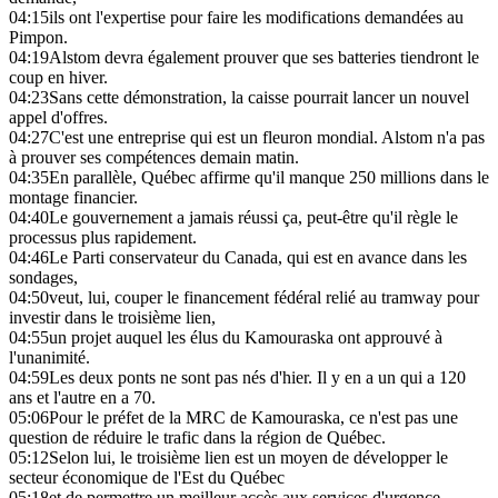
04:15
ils ont l'expertise pour faire les modifications demandées au
Pimpon.
04:19
Alstom devra également prouver que ses batteries tiendront le
coup en hiver.
04:23
Sans cette démonstration, la caisse pourrait lancer un nouvel
appel d'offres.
04:27
C'est une entreprise qui est un fleuron mondial. Alstom n'a pas
à prouver ses compétences demain matin.
04:35
En parallèle, Québec affirme qu'il manque 250 millions dans le
montage financier.
04:40
Le gouvernement a jamais réussi ça, peut-être qu'il règle le
processus plus rapidement.
04:46
Le Parti conservateur du Canada, qui est en avance dans les
sondages,
04:50
veut, lui, couper le financement fédéral relié au tramway pour
investir dans le troisième lien,
04:55
un projet auquel les élus du Kamouraska ont approuvé à
l'unanimité.
04:59
Les deux ponts ne sont pas nés d'hier. Il y en a un qui a 120
ans et l'autre en a 70.
05:06
Pour le préfet de la MRC de Kamouraska, ce n'est pas une
question de réduire le trafic dans la région de Québec.
05:12
Selon lui, le troisième lien est un moyen de développer le
secteur économique de l'Est du Québec
05:18
et de permettre un meilleur accès aux services d'urgence.