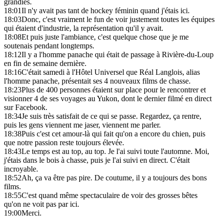
grandies.
18:01
Il n'y avait pas tant de hockey féminin quand j'étais ici.
18:03
Donc, c'est vraiment le fun de voir justement toutes les équipes
qui étaient d'industrie, la représentation qu'il y avait.
18:08
Et puis juste l'ambiance, c'est quelque chose que je me
soutenais pendant longtemps.
18:12
Il y a l'homme panache qui était de passage à Rivière-du-Loup
en fin de semaine dernière.
18:16
C'était samedi à l'Hôtel Universel que Réal Langlois, alias
l'homme panache, présentait ses 4 nouveaux films de chasse.
18:23
Plus de 400 personnes étaient sur place pour le rencontrer et
visionner 4 de ses voyages au Yukon, dont le dernier filmé en direct
sur Facebook.
18:34
Je suis très satisfait de ce qui se passe. Regardez, ça rentre,
puis les gens viennent me jaser, viennent me parler.
18:38
Puis c'est cet amour-là qui fait qu'on a encore du chien, puis
que notre passion reste toujours élevée.
18:43
Le temps est au top, au top. Je l'ai suivi toute l'automne. Moi,
j'étais dans le bois à chasse, puis je l'ai suivi en direct. C'était
incroyable.
18:52
Ah, ça va être pas pire. De coutume, il y a toujours des bons
films.
18:55
C'est quand même spectaculaire de voir des grosses bêtes
qu'on ne voit pas par ici.
19:00
Merci.