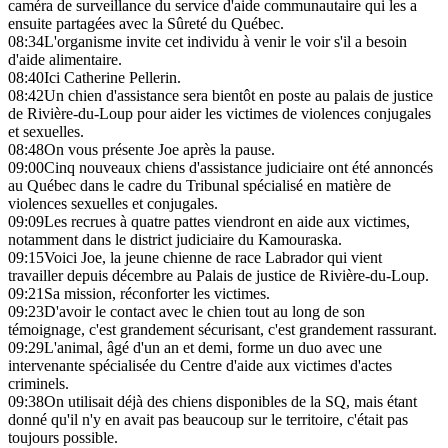
caméra de surveillance du service d'aide communautaire qui les a
ensuite partagées avec la Sûreté du Québec.
08:34
L'organisme invite cet individu à venir le voir s'il a besoin
d'aide alimentaire.
08:40
Ici Catherine Pellerin.
08:42
Un chien d'assistance sera bientôt en poste au palais de justice
de Rivière-du-Loup pour aider les victimes de violences conjugales
et sexuelles.
08:48
On vous présente Joe après la pause.
09:00
Cinq nouveaux chiens d'assistance judiciaire ont été annoncés
au Québec dans le cadre du Tribunal spécialisé en matière de
violences sexuelles et conjugales.
09:09
Les recrues à quatre pattes viendront en aide aux victimes,
notamment dans le district judiciaire du Kamouraska.
09:15
Voici Joe, la jeune chienne de race Labrador qui vient
travailler depuis décembre au Palais de justice de Rivière-du-Loup.
09:21
Sa mission, réconforter les victimes.
09:23
D'avoir le contact avec le chien tout au long de son
témoignage, c'est grandement sécurisant, c'est grandement rassurant.
09:29
L'animal, âgé d'un an et demi, forme un duo avec une
intervenante spécialisée du Centre d'aide aux victimes d'actes
criminels.
09:38
On utilisait déjà des chiens disponibles de la SQ, mais étant
donné qu'il n'y en avait pas beaucoup sur le territoire, c'était pas
toujours possible.