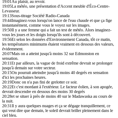
19:01
Au plaisir, au revoir.
19:05
La météo, une présentation d'Accent meuble d'Éco-Centre-
Levasseur.
19:13
Sous-titrage Société Radio-Canada
19:44
Imaginez-vous lorsqu'on lance de l'eau chaude et que ça fige
instantanément, comme vous le voyez sur les images.
19:50
Il y a une femme qui a fait un test de météo. Alors imaginez-
vous les joues et les doigts lorsqu'ils sont à découvert.
19:56
Et selon les données d'Environnement Canada, tôt ce matin,
les températures minimums étaient vraiment en dessous des valeurs,
évidemment.
20:07
Mais on a atteint jusqu'à moins 32 sur Edmonston en
sensation.
20:11
Et par ailleurs, la vague de froid extrême devrait se prolonger
jusqu'à demain sur votre secteur.
20:15
On pourrait atteindre jusqu'à moins 40 degrés en sensation
d'ici les prochaines heures.
20:19
Donc on n'a pas fini de grelotter ce soir.
20:22
Et c'est mordant à l'extérieur. Le facteur éolien, à son apogée,
devrait descendre en dessous des moins 30 degrés
20:28
et se situer à près de moins 40 sur le Madawaska au cours de
la nuit.
20:31
Il y aura quelques nuages et ça se dégage tranquillement, ce
qui veut dire que demain, le soleil devrait briller pleinement dans le
ciel bleu.