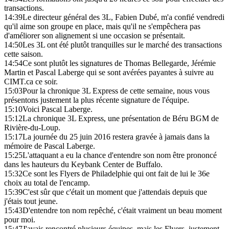
transactions.
14:39
Le directeur général des 3L, Fabien Dubé, m'a confié vendredi
qu'il aime son groupe en place, mais qu'il ne s'empêchera pas
d'améliorer son alignement si une occasion se présentait.
14:50
Les 3L ont été plutôt tranquilles sur le marché des transactions
cette saison.
14:54
Ce sont plutôt les signatures de Thomas Bellegarde, Jérémie
Martin et Pascal Laberge qui se sont avérées payantes à suivre au
CIMT.ca ce soir.
15:03
Pour la chronique 3L Express de cette semaine, nous vous
présentons justement la plus récente signature de l'équipe.
15:10
Voici Pascal Laberge.
15:12
La chronique 3L Express, une présentation de Béru BGM de
Rivière-du-Loup.
15:17
La journée du 25 juin 2016 restera gravée à jamais dans la
mémoire de Pascal Laberge.
15:25
L'attaquant a eu la chance d'entendre son nom être prononcé
dans les hauteurs du Keybank Center de Buffalo.
15:32
Ce sont les Flyers de Philadelphie qui ont fait de lui le 36e
choix au total de l'encamp.
15:39
C'est sûr que c'était un moment que j'attendais depuis que
j'étais tout jeune.
15:43
D'entendre ton nom repêché, c'était vraiment un beau moment
pour moi.
15:47
J'avais rencontré plusieurs équipes, mais les Flyers, justement,