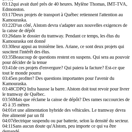
03:12
qui avait duré près de 40 heures. Mylène Thomas, IMT-TVA,
Edmonston.
03:17
Deux projets de transport à Québec retiennent l'attention au
Kamouraska.
03:22
D'un côté, Alstom devra s'adapter aux nouvelles exigences de
la caisse de dépôt
03:26
dans le dossier du tramway. Pendant ce temps, les élus du
Kamouraska ont donné
03:30
leur appui au troisième lien. Ariane, ce sont deux projets qui
suscitent l'intérêt des élus.
03:35
Beaucoup de questions restent en suspens. Qui sera au pouvoir
pour décider de la tenue
03:41
de ces projets d'envergure? Qui paiera la facture? Est-ce que
tout le monde pourra
03:45
en profiter? Des questions importantes pour l'avenir du
Kamouraska.
03:48
CDPQ Infra hausse la barre. Alstom doit tout revoir pour livrer
le tramway de Québec.
03:56
Mais que réclame la caisse de dépôt? Des rames raccourcies de
45 à 35 mètres
04:01
et une alimentation hybride des véhicules. Le tramway devra
être alimenté par un fil
04:07
électrique suspendu ou par batterie, selon la densité du secteur.
04:11
Sans aucun doute qu'Alstom, peu importe ce qui va être
demandé,