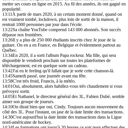
mettre ses cours en ligne en 2015. Au fil des années, ils ont gagné en
popularité.
13:11
À partir de mars 2020, à un certain moment donné, quand on
est vraiment tombé, lockdown, plus loin de sortir de la maison, il
rentrait 1000 personnes par jour dans l'école.
13:22
Sa chaîne YouTube comprend 143 000 abonnés. Son succès
dépasse nos frontières.
13:26
Il y a plus de 250 000 étudiants inscrits chez Je joue de la
guitare. On en a en France, en Belgique et évidemment partout au
Québec.
13:34
En 2020, il a sorti l'album Papa rockeur. Ma fille, qui sera
disponible le vendredi prochain sur toutes les plateformes de
téléchargement, est en quelque sorte un cadeau.
13:42
J'ai eu le feeling qu'il fallait que je sorte cette chanson-là.
13:45
Samedi passé, une journée avant ma fête.
13:58
C'est très froid, Francis, à la météo.
14:01
Oui, absolument, alors habillez-vous très chaudement si vous
prévoyez sortir.
14:05
Et Nathanel, le directeur général des 3L, Fabien Dubé, semble
aimer son groupe de joueurs.
14:10
On dirait bien que oui, Cindy. Toujours aucun mouvement du
côté des 3L. Pour l'instant, on jase de la date limite des transactions.
14:30
C'est aujourd'hui la date limite des transactions dans la Ligue
nord-américaine de hockey.
14:34
Les formations ont jusqu'à 20 heures ce soir pour effectuer des