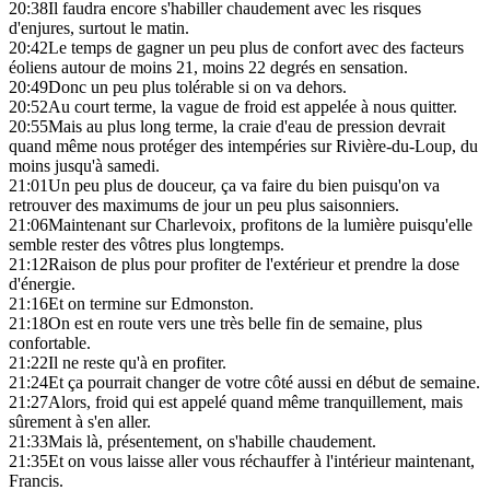
20:38
Il faudra encore s'habiller chaudement avec les risques
d'enjures, surtout le matin.
20:42
Le temps de gagner un peu plus de confort avec des facteurs
éoliens autour de moins 21, moins 22 degrés en sensation.
20:49
Donc un peu plus tolérable si on va dehors.
20:52
Au court terme, la vague de froid est appelée à nous quitter.
20:55
Mais au plus long terme, la craie d'eau de pression devrait
quand même nous protéger des intempéries sur Rivière-du-Loup, du
moins jusqu'à samedi.
21:01
Un peu plus de douceur, ça va faire du bien puisqu'on va
retrouver des maximums de jour un peu plus saisonniers.
21:06
Maintenant sur Charlevoix, profitons de la lumière puisqu'elle
semble rester des vôtres plus longtemps.
21:12
Raison de plus pour profiter de l'extérieur et prendre la dose
d'énergie.
21:16
Et on termine sur Edmonston.
21:18
On est en route vers une très belle fin de semaine, plus
confortable.
21:22
Il ne reste qu'à en profiter.
21:24
Et ça pourrait changer de votre côté aussi en début de semaine.
21:27
Alors, froid qui est appelé quand même tranquillement, mais
sûrement à s'en aller.
21:33
Mais là, présentement, on s'habille chaudement.
21:35
Et on vous laisse aller vous réchauffer à l'intérieur maintenant,
Francis.