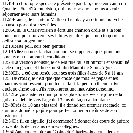
11:49
La chronique spectacle présentée par Tao, directeur canin du
Qualité Hôtel d'Edmundston, qui invite ses amis poilus à venir
séjourner avec leurs humains.
11:59
Francis, le chanteur Mathieu Tremblay a sorti une nouvelle
chanson portant sur ses filles.
12:05
Oui, le Charlevoisien a écrit une chanson drôle et à la fois
touchante pour prévenir ses futures gendres qu'il aura toujours un
oeil sur sa progéniture.
12:13
Reste poli, sois bien gentille
12:19
Allez écouter la chanson pour se rappeler à quel point nos
parents ont un amour inconditionnel.
12:24
La version acoustique de Ma fille ralliant humour et sensibilité
a été enregistrée et filmée au Studio Maudit de Saint-Agnès.
12:30
Elle a été composée pour ses trois filles âgées de 5 à 11 ans.
12:33
Je crois que c'est quelque chose que tous les papas et les
mamans vont ressentir pour leur enfant, la peur qu'il leur arrive
quelque chose ou qu'ils rencontrent une mauvaise personne.
12:42
Le guitariste reconnu pour sa plateforme web Je joue de la
guitare a débuté vers l'âge de 13 ans de façon autodidacte.
12:48
Près de 10 ans plus tard, il a donné son premier spectacle, ce
qui lui a donné la piqûre pour perfectionner la maîtrise de son
instrument.
12:54
De fil en aiguille, j'ai commencé à donner des cours de guitare
aux enfants de certains de mes collègues.
13:04
L'ancien croupier au Casino de Charlevoix a eu l'idée de