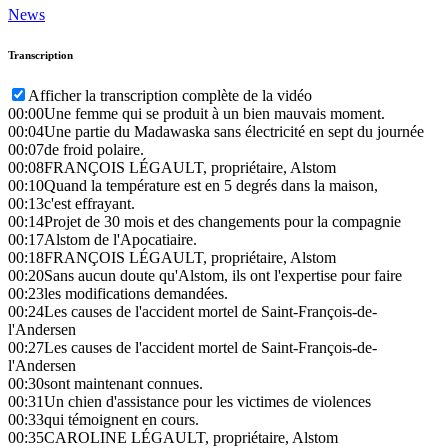
News
Transcription
Afficher la transcription complète de la vidéo
00:00
Une femme qui se produit à un bien mauvais moment.
00:04
Une partie du Madawaska sans électricité en sept du journée
00:07
de froid polaire.
00:08
FRANÇOIS LÉGAULT, propriétaire, Alstom
00:10
Quand la température est en 5 degrés dans la maison,
00:13
c'est effrayant.
00:14
Projet de 30 mois et des changements pour la compagnie
00:17
Alstom de l'Apocatiaire.
00:18
FRANÇOIS LÉGAULT, propriétaire, Alstom
00:20
Sans aucun doute qu'Alstom, ils ont l'expertise pour faire
00:23
les modifications demandées.
00:24
Les causes de l'accident mortel de Saint-François-de-
l'Andersen
00:27
Les causes de l'accident mortel de Saint-François-de-
l'Andersen
00:30
sont maintenant connues.
00:31
Un chien d'assistance pour les victimes de violences
00:33
qui témoignent en cours.
00:35
CAROLINE LÉGAULT, propriétaire, Alstom