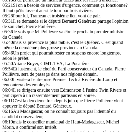
05:21
Si on a besoin de services d'urgence, comment ça fonctionne?
Il faut qu'ils fassent aussi le tour par trois rivières.
05:28
Pour lui, Trameau et troisième lien vont de pair.
05:31
Il se demande si le député Bernard Généreux partage l'opinion
de son chef, Pierre Poilièvre.
05:36
Je vois que M. Poilièvre va être le prochain premier ministre
du Canada,
05:40
mais sa province la plus faible, c'est le Québec. C'est quand
même la deuxième plus grosse province au Canada.
05:46
Un projet qui pourrait rester en suspens encore longtemps,
selon le préfet.
05:50
Ariane Boyer, CIMT-TVA, La Pocatière.
05:54
Et justement, le chef du Parti conservateur du Canada, Pierre
Poilièvre, sera de passage dans nos régions demain.
06:00
Il visitera l'entreprise Premier Tech à Rivière-du-Loup et
rencontrera des employés.
06:04
Il se dirigera ensuite vers Edmonston à l'usine Twin Rivers et
participera à un rassemblement partisans en soirée.
06:11
C'est la deuxième fois depuis juin que Pierre Poilièvre vient
appuyer le député Bernard Généreux.
06:16
Au Madagascar, on ne connaît toujours pas l'identité du
candidat conservateur,
06:19
mais le conseiller municipal de Haut-Madagascar, Michel
Morin, a confirmé son intérêt.