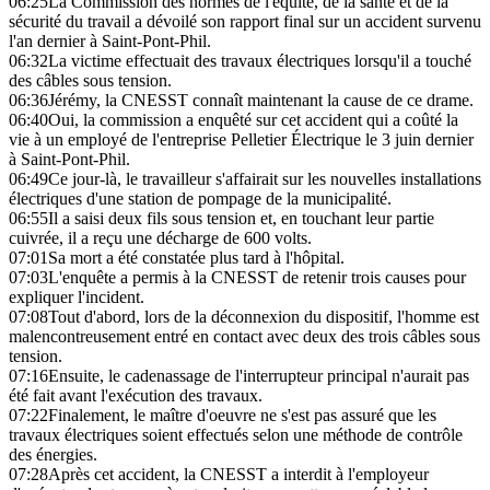
06:25
La Commission des normes de l'équité, de la santé et de la
sécurité du travail a dévoilé son rapport final sur un accident survenu
l'an dernier à Saint-Pont-Phil.
06:32
La victime effectuait des travaux électriques lorsqu'il a touché
des câbles sous tension.
06:36
Jérémy, la CNESST connaît maintenant la cause de ce drame.
06:40
Oui, la commission a enquêté sur cet accident qui a coûté la
vie à un employé de l'entreprise Pelletier Électrique le 3 juin dernier
à Saint-Pont-Phil.
06:49
Ce jour-là, le travailleur s'affairait sur les nouvelles installations
électriques d'une station de pompage de la municipalité.
06:55
Il a saisi deux fils sous tension et, en touchant leur partie
cuivrée, il a reçu une décharge de 600 volts.
07:01
Sa mort a été constatée plus tard à l'hôpital.
07:03
L'enquête a permis à la CNESST de retenir trois causes pour
expliquer l'incident.
07:08
Tout d'abord, lors de la déconnexion du dispositif, l'homme est
malencontreusement entré en contact avec deux des trois câbles sous
tension.
07:16
Ensuite, le cadenassage de l'interrupteur principal n'aurait pas
été fait avant l'exécution des travaux.
07:22
Finalement, le maître d'oeuvre ne s'est pas assuré que les
travaux électriques soient effectués selon une méthode de contrôle
des énergies.
07:28
Après cet accident, la CNESST a interdit à l'employeur