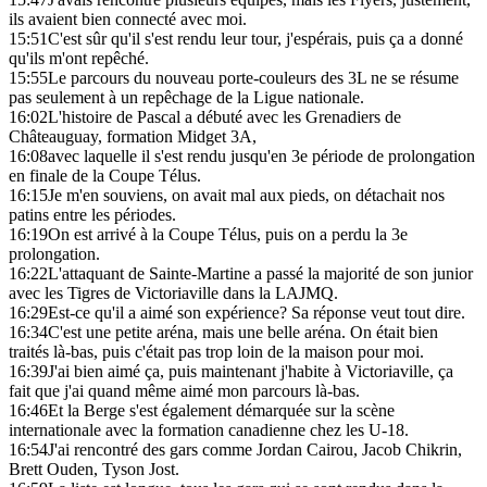
ils avaient bien connecté avec moi.
15:51
C'est sûr qu'il s'est rendu leur tour, j'espérais, puis ça a donné
qu'ils m'ont repêché.
15:55
Le parcours du nouveau porte-couleurs des 3L ne se résume
pas seulement à un repêchage de la Ligue nationale.
16:02
L'histoire de Pascal a débuté avec les Grenadiers de
Châteauguay, formation Midget 3A,
16:08
avec laquelle il s'est rendu jusqu'en 3e période de prolongation
en finale de la Coupe Télus.
16:15
Je m'en souviens, on avait mal aux pieds, on détachait nos
patins entre les périodes.
16:19
On est arrivé à la Coupe Télus, puis on a perdu la 3e
prolongation.
16:22
L'attaquant de Sainte-Martine a passé la majorité de son junior
avec les Tigres de Victoriaville dans la LAJMQ.
16:29
Est-ce qu'il a aimé son expérience? Sa réponse veut tout dire.
16:34
C'est une petite aréna, mais une belle aréna. On était bien
traités là-bas, puis c'était pas trop loin de la maison pour moi.
16:39
J'ai bien aimé ça, puis maintenant j'habite à Victoriaville, ça
fait que j'ai quand même aimé mon parcours là-bas.
16:46
Et la Berge s'est également démarquée sur la scène
internationale avec la formation canadienne chez les U-18.
16:54
J'ai rencontré des gars comme Jordan Cairou, Jacob Chikrin,
Brett Ouden, Tyson Jost.