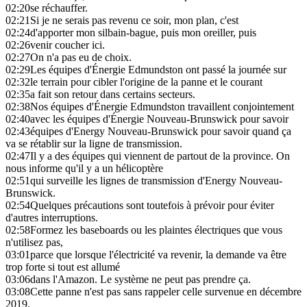
02:20
se réchauffer.
02:21
Si je ne serais pas revenu ce soir, mon plan, c'est
02:24
d'apporter mon silbain-bague, puis mon oreiller, puis
02:26
venir coucher ici.
02:27
On n'a pas eu de choix.
02:29
Les équipes d'Énergie Edmundston ont passé la journée sur
02:32
le terrain pour cibler l'origine de la panne et le courant
02:35
a fait son retour dans certains secteurs.
02:38
Nos équipes d'Énergie Edmundston travaillent conjointement
02:40
avec les équipes d'Énergie Nouveau-Brunswick pour savoir
02:43
équipes d'Energy Nouveau-Brunswick pour savoir quand ça
va se rétablir sur la ligne de transmission.
02:47
Il y a des équipes qui viennent de partout de la province. On
nous informe qu'il y a un hélicoptère
02:51
qui surveille les lignes de transmission d'Energy Nouveau-
Brunswick.
02:54
Quelques précautions sont toutefois à prévoir pour éviter
d'autres interruptions.
02:58
Formez les baseboards ou les plaintes électriques que vous
n'utilisez pas,
03:01
parce que lorsque l'électricité va revenir, la demande va être
trop forte si tout est allumé
03:06
dans l'Amazon. Le système ne peut pas prendre ça.
03:08
Cette panne n'est pas sans rappeler celle survenue en décembre
2019,