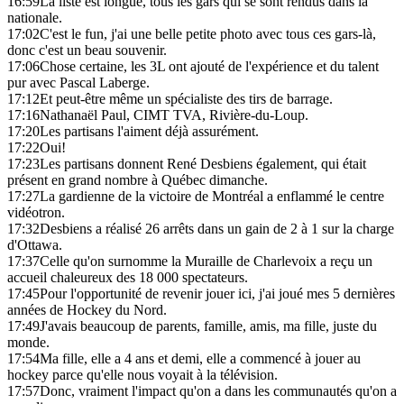
16:59
La liste est longue, tous les gars qui se sont rendus dans la
nationale.
17:02
C'est le fun, j'ai une belle petite photo avec tous ces gars-là,
donc c'est un beau souvenir.
17:06
Chose certaine, les 3L ont ajouté de l'expérience et du talent
pur avec Pascal Laberge.
17:12
Et peut-être même un spécialiste des tirs de barrage.
17:16
Nathanaël Paul, CIMT TVA, Rivière-du-Loup.
17:20
Les partisans l'aiment déjà assurément.
17:22
Oui!
17:23
Les partisans donnent René Desbiens également, qui était
présent en grand nombre à Québec dimanche.
17:27
La gardienne de la victoire de Montréal a enflammé le centre
vidéotron.
17:32
Desbiens a réalisé 26 arrêts dans un gain de 2 à 1 sur la charge
d'Ottawa.
17:37
Celle qu'on surnomme la Muraille de Charlevoix a reçu un
accueil chaleureux des 18 000 spectateurs.
17:45
Pour l'opportunité de revenir jouer ici, j'ai joué mes 5 dernières
années de Hockey du Nord.
17:49
J'avais beaucoup de parents, famille, amis, ma fille, juste du
monde.
17:54
Ma fille, elle a 4 ans et demi, elle a commencé à jouer au
hockey parce qu'elle nous voyait à la télévision.
17:57
Donc, vraiment l'impact qu'on a dans les communautés qu'on a