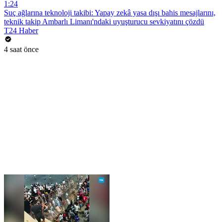
1:24
Suç ağlarına teknoloji takibi: Yapay zekâ yasa dışı bahis mesajlarını,
teknik takip Ambarlı Limanı'ndaki uyuşturucu sevkiyatını çözdü
T24 Haber
4 saat önce