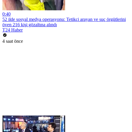
0:40
52 ilde sosyal medya operasyonu: Tetikçi arayan ve suç örgütlerini
öven 216 kişi gözaltına alındı
T24 Haber
4 saat önce