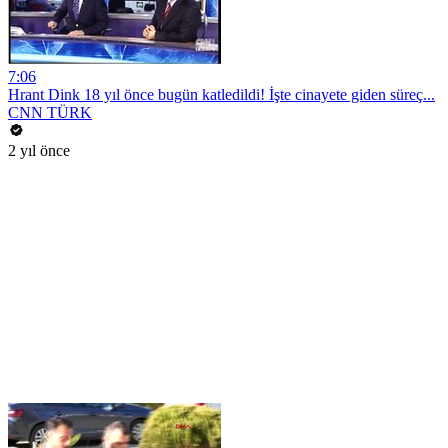
7:06
Hrant Dink 18 yıl önce bugün katledildi! İşte cinayete giden süreç...
CNN TÜRK
2 yıl önce