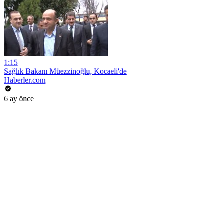
1:15
Sağlık Bakanı Müezzinoğlu, Kocaeli'de
Haberler.com
6 ay önce