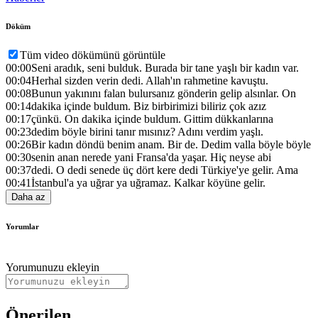
Döküm
Tüm video dökümünü görüntüle
00:00
Seni aradık, seni bulduk. Burada bir tane yaşlı bir kadın var.
00:04
Herhal sizden verin dedi. Allah'ın rahmetine kavuştu.
00:08
Bunun yakınını falan bulursanız gönderin gelip alsınlar. On
00:14
dakika içinde buldum. Biz birbirimizi biliriz çok azız
00:17
çünkü. On dakika içinde buldum. Gittim dükkanlarına
00:23
dedim böyle birini tanır mısınız? Adını verdim yaşlı.
00:26
Bir kadın döndü benim anam. Bir de. Dedim valla böyle böyle
00:30
senin anan nerede yani Fransa'da yaşar. Hiç neyse abi
00:37
dedi. O dedi senede üç dört kere dedi Türkiye'ye gelir. Ama
00:41
İstanbul'a ya uğrar ya uğramaz. Kalkar köyüne gelir.
Daha az
Yorumlar
Yorumunuzu ekleyin
Önerilen