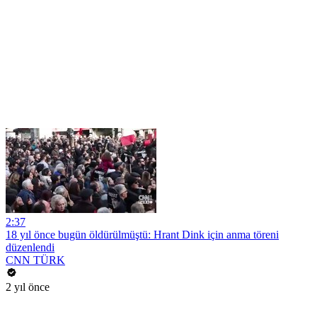
2:37
18 yıl önce bugün öldürülmüştü: Hrant Dink için anma töreni
düzenlendi
CNN TÜRK
2 yıl önce