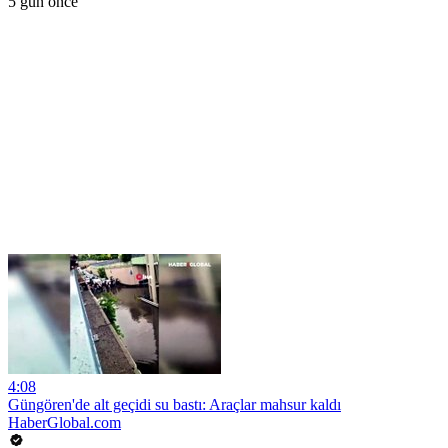
5 gün önce
4:08
Güngören'de alt geçidi su bastı: Araçlar mahsur kaldı
HaberGlobal.com