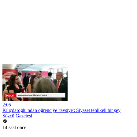
2:05
Kılıçdaroğlu'ndan öğrenciye 'tavsiye': Siyaset tehlikeli bir şey
Sözcü Gazetesi
14 saat önce