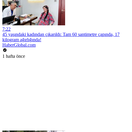
7:22
45 yaşındaki kadından çıkarıldı: Tam 60 santimetre çapında, 17
kilogram ağırlığında!
HaberGlobal.com
1 hafta önce