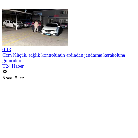
0:13
Cem Küçük, sağlık kontrolünün ardından jandarma karakoluna
götürüldü
T24 Haber
5 saat önce