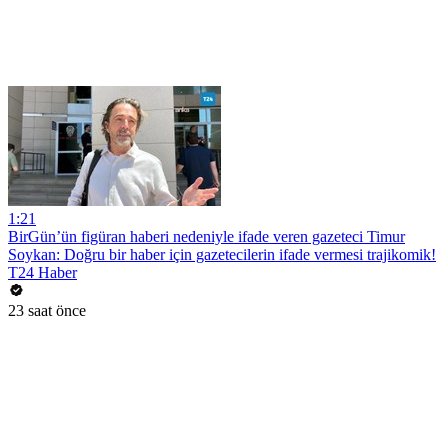
1:21
BirGün’ün figüran haberi nedeniyle ifade veren gazeteci Timur
Soykan: Doğru bir haber için gazetecilerin ifade vermesi trajikomik!
T24 Haber
23 saat önce