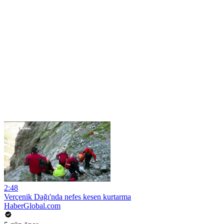
2:48
Verçenik Dağı'nda nefes kesen kurtarma
HaberGlobal.com