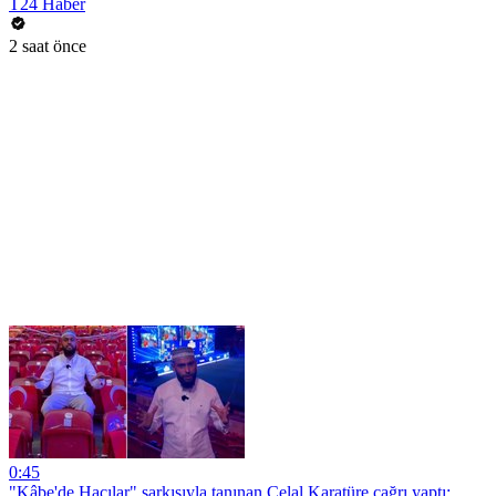
T24 Haber
2 saat önce
0:45
"Kâbe'de Hacılar" şarkısıyla tanınan Celal Karatüre çağrı yaptı: