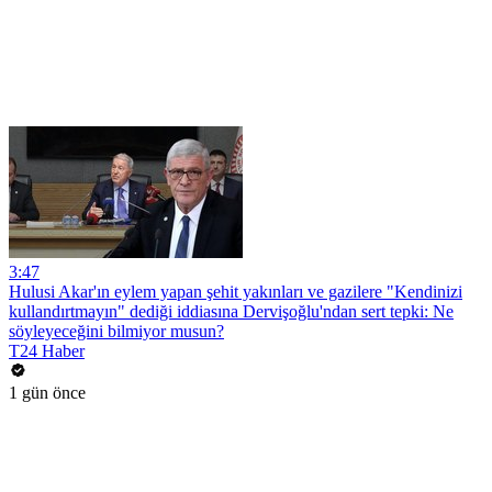
3:47
Hulusi Akar'ın eylem yapan şehit yakınları ve gazilere "Kendinizi
kullandırtmayın" dediği iddiasına Dervişoğlu'ndan sert tepki: Ne
söyleyeceğini bilmiyor musun?
T24 Haber
1 gün önce