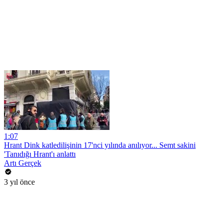
1:07
Hrant Dink katledilişinin 17'nci yılında anılıyor... Semt sakini
'Tanıdığı Hrant'ı anlattı
Artı Gerçek
3 yıl önce