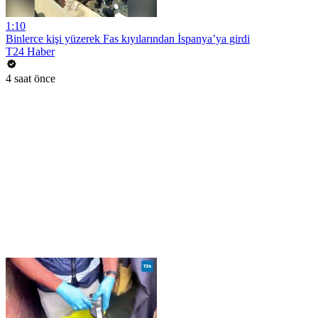
1:10
Binlerce kişi yüzerek Fas kıyılarından İspanya’ya girdi
T24 Haber
4 saat önce