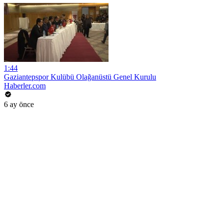
1:44
Gaziantepspor Kulübü Olağanüstü Genel Kurulu
Haberler.com
6 ay önce