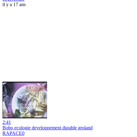
il y a 17 ans
2:41
Bobo ecologie developpement durable groland
RAPACE0