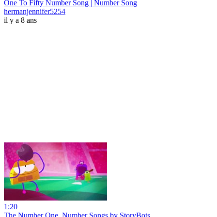
One To Fifty Number Song | Number Song
hermanjennifer5254
il y a 8 ans
1:20
The Number One, Number Songs by StoryBots