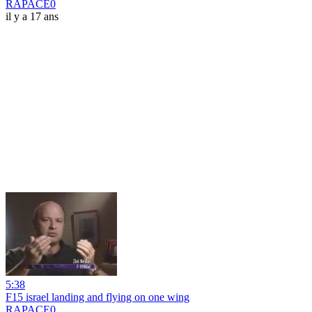
RAPACE0
il y a 17 ans
5:38
F15 israel landing and flying on one wing
RAPACE0