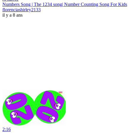
Numbers Song | The 1234 song| Number Counting Song For Kids
florenciashirley2133
il y a 8 ans
2:16