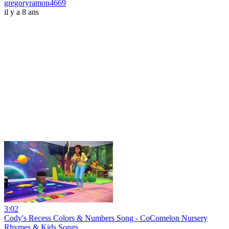
gregoryramon4669
il y a 8 ans
3:02
Cody's Recess Colors & Numbers Song - CoComelon Nursery
Rhymes & Kids Songs