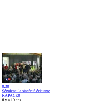
0:30
Ségolene: la sincérité éclatante
RAPACE0
il y a 19 ans