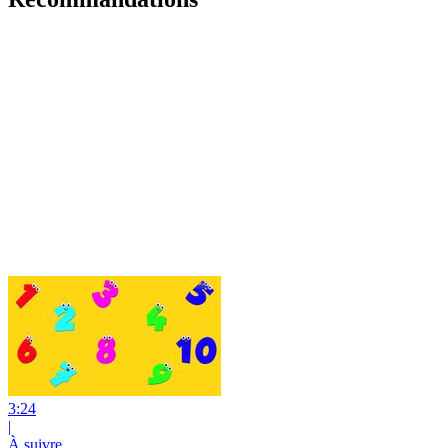
3:24
|
À suivre