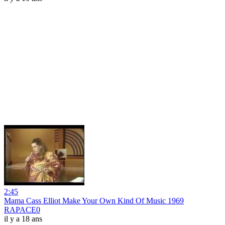
2:45
Mama Cass Elliot Make Your Own Kind Of Music 1969
RAPACE0
il y a 18 ans