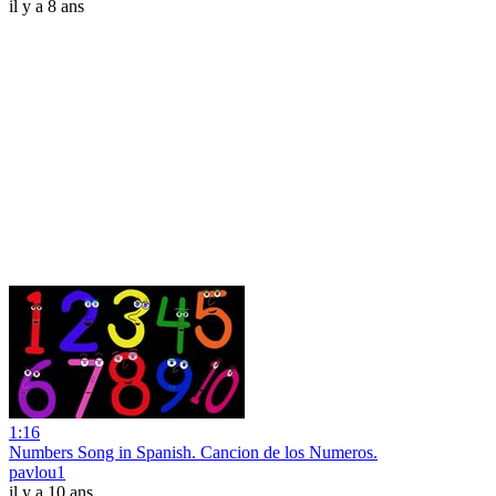
il y a 8 ans
1:16
Numbers Song in Spanish. Cancion de los Numeros.
pavlou1
il y a 10 ans