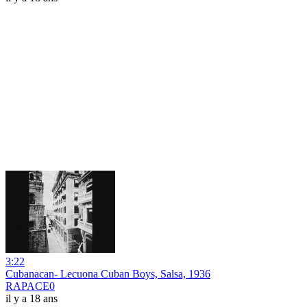
3:22
Cubanacan- Lecuona Cuban Boys, Salsa, 1936
RAPACE0
il y a 18 ans