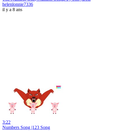
helenlonnie7336
il y a 8 ans
3:22
Numbers Song |123 Song