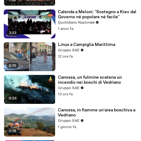
1:35
Calenda a Meloni: "Sostegno a Kiev dal
Governo né popolare né facile"
Quotidiano Nazionale
1 anno fa
3:23
Linus a Campiglia Marittima
Gruppo SAE
12 ore fa
0:15
Canossa, un fulmine scatena un
incendio nei boschi di Vedriano
Gruppo SAE
13 ore fa
0:25
Canossa, in fiamme un'area boschiva a
Vedriano
Gruppo SAE
1 giorno fa
0:18