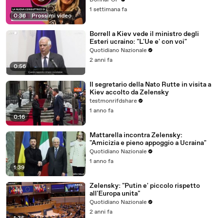
DonnaPOP
1 settimana fa
0:36
|
Prossimi video
Borrell a Kiev vede il ministro degli
Esteri ucraino: "L'Ue e' con voi"
Quotidiano Nazionale
2 anni fa
0:56
Il segretario della Nato Rutte in visita a
Kiev accolto da Zelensky
testmonrifdshare
1 anno fa
0:16
Mattarella incontra Zelensky:
"Amicizia e pieno appoggio a Ucraina"
Quotidiano Nazionale
1 anno fa
1:39
Zelensky: "Putin e' piccolo rispetto
all'Europa unita"
Quotidiano Nazionale
2 anni fa