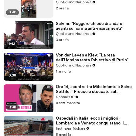
residenziale"
Quotidiano Nazionale
2 ore fa
0:40
Salvini: "Roggero chiede di andare
avanti su norma anti-risarcimenti"
Quotidiano Nazionale
3 ore fa
1:43
Von der Leyen a Kiev: "La resa
dell'Ucraina resta l'obiettivo di Putin"
Quotidiano Nazionale
1 anno fa
0:38
Ore 14, scontro tra Milo Infante e Salvo
Sottile: “Frecce e stoccate sul
passaggio di testimone”
DonnaPOP
4 settimane fa
0:36
Ospedali in Italia, ecco i migliori:
Lombardia e Veneto conquistano il
podio
testmonrifdshare
8 mesi fa