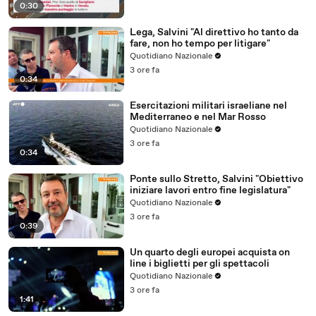
0:30
Lega, Salvini "Al direttivo ho tanto da
fare, non ho tempo per litigare"
Quotidiano Nazionale
3 ore fa
0:34
Esercitazioni militari israeliane nel
Mediterraneo e nel Mar Rosso
Quotidiano Nazionale
3 ore fa
0:34
Ponte sullo Stretto, Salvini "Obiettivo
iniziare lavori entro fine legislatura"
Quotidiano Nazionale
3 ore fa
0:39
Un quarto degli europei acquista on
line i biglietti per gli spettacoli
Quotidiano Nazionale
3 ore fa
1:41