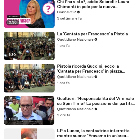
Chi l’ha visto?, addio Sciarelli: Laura
Chimenti in pole per la nuova
conduzione
DonnaPOP
3 settimane fa
0:36
La 'Cantata per Francesco' a Pistoia
Quotidiano Nazionale
1 ora fa
1:30
Pistoia ricorda Guccini, ecco la
'Cantata per Francesco' in piazza
Duomo
Quotidiano Nazionale
1 ora fa
1:49
Gualtieri: "Responsabilità del Viminale
su Spin Time? La posizione dei partiti è
nota"
Quotidiano Nazionale
2 ore fa
1:39
LP a Lucca, la cantautrice interrotta
mentre suona: "Eravamo in un'area