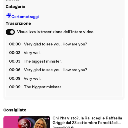
2 anni fa
Categoria
🎥
Cortometraggi
Trascrizione
Visualizza la trascrizione dell'intero video
00:00
Very glad to see you. How are you?
00:02
Very well.
00:03
The biggest minister.
00:06
Very glad to see you. How are you?
00:08
Very well.
00:09
The biggest minister.
Consigliato
Chi l’ha visto?, la Rai sceglie Raffaella
Griggi: dal 23 settembre l’eredità di
Federica Sciarelli