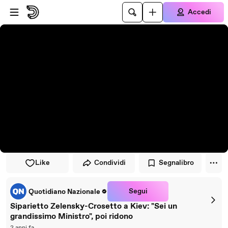
Vai al lettore
Passa al contenuto principale
Accedi
Like
Condividi
Segnalibro
Segui
Quotidiano Nazionale
Siparietto Zelensky-Crosetto a Kiev: "Sei un
grandissimo Ministro", poi ridono