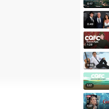
0:17
0:49
1:28
0:55
1:17
1:37