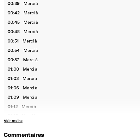
00:39
Merci à
00:42
Merci à
00:45
Merci à
00:48
Merci à
00:51
Merci à
00:54
Merci à
00:57
Merci à
01:00
Merci à
01:03
Merci à
01:06
Merci à
01:09
Merci à
01:12
Merci à
01:15
Merci à
Voir moins
01:18
Merci à
01:21
Merci à
Commentaires