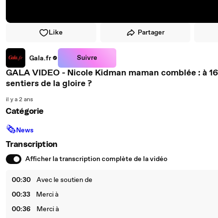
Like
Partager
Suivre
Gala.fr
GALA VIDEO - Nicole Kidman maman comblée : à 16 an
sentiers de la gloire ?
il y a 2 ans
Catégorie
🗞
News
Transcription
Afficher la transcription complète de la vidéo
00:30
Avec le soutien de
00:33
Merci à
00:36
Merci à