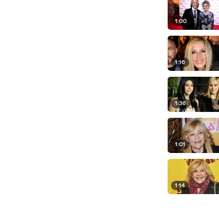
1:00
1:16
1:36
1:01
1:14