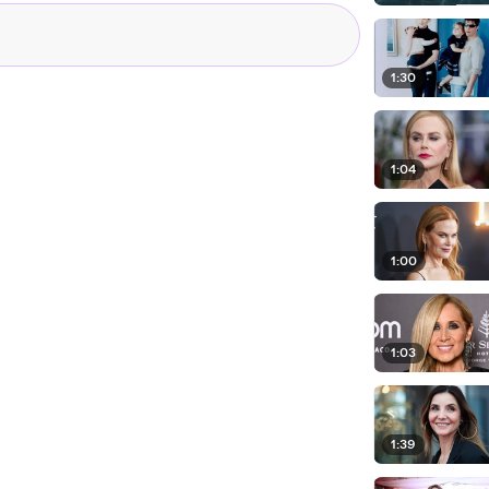
1:30
1:04
1:00
1:03
1:39