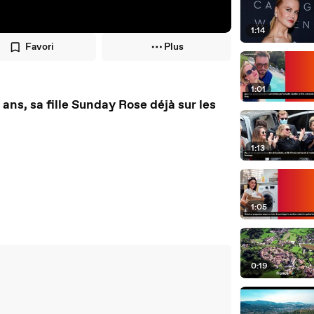
1:14
Favori
Plus
1:01
s, sa fille Sunday Rose déjà sur les
1:13
1:05
0:19