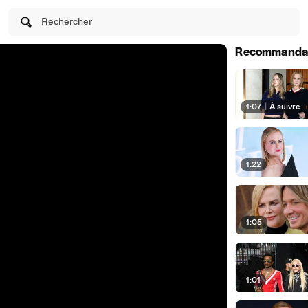
Rechercher
Recommanda
1:07
|
À suivre
1:22
1:05
1:01