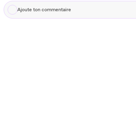
01:24
Merci à
Ajoute
01:27
Merci à
ton
01:30
Merci à
commentaire
01:33
Merci à
01:36
Merci à
01:39
Merci à
01:42
Merci à
01:45
Merci à
01:48
Merci à