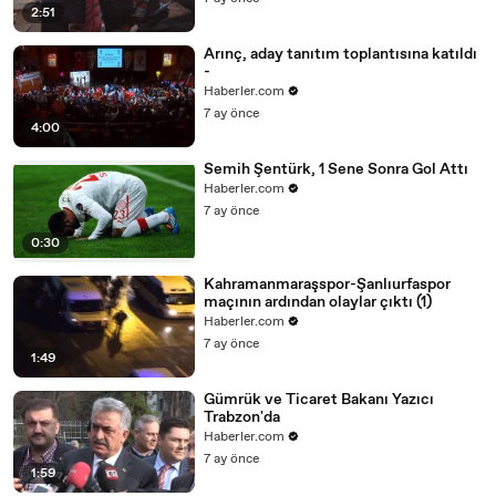
2:51
Arınç, aday tanıtım toplantısına katıldı
-
Haberler.com
7 ay önce
4:00
Semih Şentürk, 1 Sene Sonra Gol Attı
Haberler.com
7 ay önce
0:30
Kahramanmaraşspor-Şanlıurfaspor
maçının ardından olaylar çıktı (1)
Haberler.com
7 ay önce
1:49
Gümrük ve Ticaret Bakanı Yazıcı
Trabzon'da
Haberler.com
7 ay önce
1:59