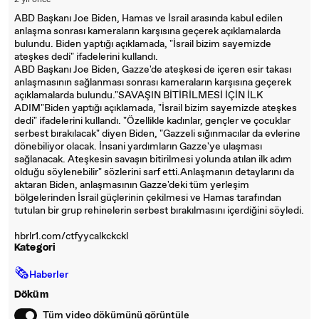
2 yıl önce
ABD Başkanı Joe Biden, Hamas ve İsrail arasında kabul edilen
anlaşma sonrası kameraların karşısına geçerek açıklamalarda
bulundu. Biden yaptığı açıklamada, "İsrail bizim sayemizde
ateşkes dedi" ifadelerini kullandı.
ABD Başkanı Joe Biden, Gazze'de ateşkesi de içeren esir takası
anlaşmasının sağlanması sonrası kameraların karşısına geçerek
açıklamalarda bulundu."SAVAŞIN BİTİRİLMESİ İÇİN İLK
ADIM"Biden yaptığı açıklamada, "İsrail bizim sayemizde ateşkes
dedi" ifadelerini kullandı. "Özellikle kadınlar, gençler ve çocuklar
serbest bırakılacak" diyen Biden, "Gazzeli sığınmacılar da evlerine
dönebiliyor olacak. İnsani yardımların Gazze'ye ulaşması
sağlanacak. Ateşkesin savaşın bitirilmesi yolunda atılan ilk adım
olduğu söylenebilir" sözlerini sarf etti.Anlaşmanın detaylarını da
aktaran Biden, anlaşmasının Gazze'deki tüm yerleşim
bölgelerinden İsrail güçlerinin çekilmesi ve Hamas tarafından
tutulan bir grup rehinelerin serbest bırakılmasını içerdiğini söyledi.
hbrlr1.com/ctfyycalkckckl
Kategori
🗞
Haberler
Döküm
Tüm video dökümünü görüntüle