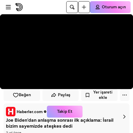
Oynatıcıya atla
Ana içeriğe atla
Oturum açın
Yer işareti
Beğen
Paylaş
ekle
Takip Et
Haberler.com
Joe Biden'dan anlaşma sonrası ilk açıklama: İsrail
bizim sayemizde ateşkes dedi