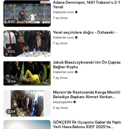
Adana Demirspor, 1461 Trabzon'u 2-1
Yendi
Haberler.com
7 ay önce
3:37
Yerel seçimlere doğru - Özhaseki -
Haberler.com
7 ay önce
1:03
Jakub Blaszczykowski'nin Ön Çapraz
Bağları Koptu
Haberler.com
7 ay önce
0:04
Mersin’de Restoranda Kavga Mezitli
Belediye Başkanı Ahmet Serkan
Tuncer saldırdı sonrasında dayak yedi
beyazgazete
5 ay önce
2:24
GÖKÇERİ İlk Uçuşunu Gabar’da Yaptı
Yerli Hava Balonu IDEF 2025’te