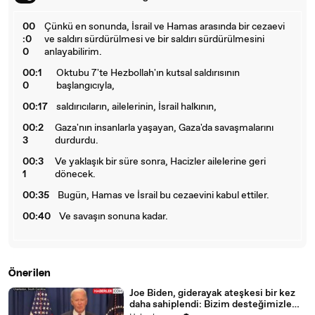
00
Çünkü en sonunda, İsrail ve Hamas arasında bir cezaevi
:0
ve saldırı sürdürülmesi ve bir saldırı sürdürülmesini
0
anlayabilirim.
00:1
Oktubu 7'te Hezbollah'ın kutsal saldırısının
0
başlangıcıyla,
00:17
saldırıcıların, ailelerinin, İsrail halkının,
00:2
Gaza'nın insanlarla yaşayan, Gaza'da savaşmalarını
3
durdurdu.
00:3
Ve yaklaşık bir süre sonra, Hacizler ailelerine geri
1
dönecek.
00:35
Bugün, Hamas ve İsrail bu cezaevini kabul ettiler.
00:40
Ve savaşın sonuna kadar.
Önerilen
Joe Biden, giderayak ateşkesi bir kez
daha sahiplendi: Bizim desteğimizle