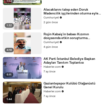
1:52
Alacaklarını talep eden Doruk
Madencilik işçilerinden oturma eylemi
Haftaya açlık grevine başlayacağız
Cumhuriyet
2 gün önce
1:32
Rojin Kabaiş'in babası Kızımın
dosyasında etkin soruşturma
yürütülmüyor
Cumhuriyet
4 gün önce
4:18
AK Parti İstanbul Belediye Başkan
Adayları Tanıtım Toplantısı
Haberler.com
7 ay önce
5:11
Gaziantepspor Kulübü Olağanüstü
Genel Kurulu
Haberler.com
7 ay önce
1:44