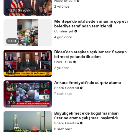
sağlandı
Haberler.com
2 yıl önce
1:28
|
Sıradaki
Menteşe'de istifa eden imamın çöp evi
belediye tarafından temizlendi
Cumhuriyet
4 gün önce
2:00
Biden'dan ateşkes açıklaması: Savaşın
bitmesi yolunda ilk adım
CNN TÜRK
2 yıl önce
4:11
Ankara Emniyeti’nde sürpriz atama
Sözcü Gazetesi
7 saat önce
2:15
Büyükçekmece'de boğulma ihbarı
üzerine arama çalışması başlatıldı
Sözcü Gazetesi
8 saat önce