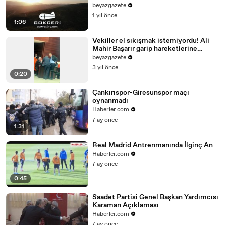
Sahneye Çıkıyor
beyazgazete
1 yıl önce
1:06
Vekiller el sıkışmak istemiyordu! Ali
Mahir Başarır garip hareketlerine
devam ediyor
beyazgazete
3 yıl önce
0:20
Çankırıspor-Giresunspor maçı
oynanmadı
Haberler.com
7 ay önce
1:31
Real Madrid Antrenmanında İlginç An
Haberler.com
7 ay önce
0:45
Saadet Partisi Genel Başkan Yardımcısı
Karaman Açıklaması
Haberler.com
7 ay önce