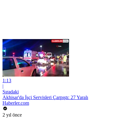
1:13
|
Sıradaki
Akhisar'da İşçi Servisleri Çarpıştı: 27 Yaralı
Haberler.com
2 yıl önce