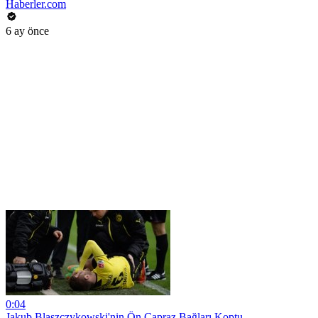
Haberler.com
6 ay önce
0:04
Jakub Blaszczykowski'nin Ön Çapraz Bağları Koptu