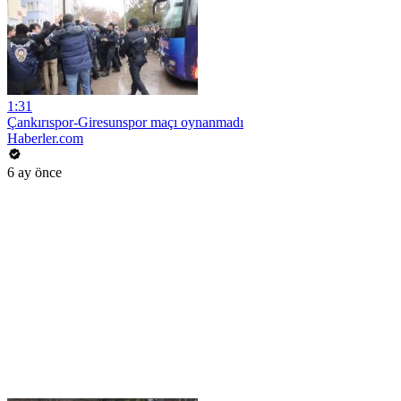
1:31
Çankırıspor-Giresunspor maçı oynanmadı
Haberler.com
6 ay önce