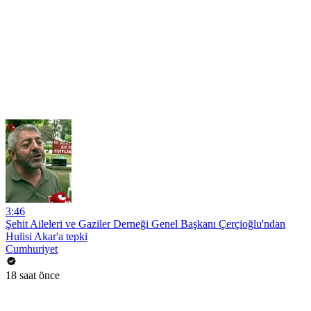
3:46
Şehit Aileleri ve Gaziler Derneği Genel Başkanı Çerçioğlu'ndan
Hulisi Akar'a tepki
Cumhuriyet
18 saat önce