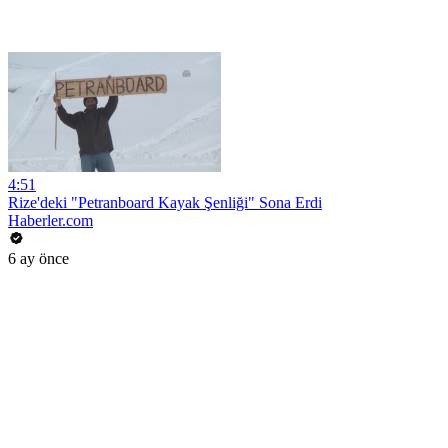
4:51
Rize'deki "Petranboard Kayak Şenliği" Sona Erdi
Haberler.com
6 ay önce