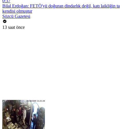
0:37
Bilal Erdoğan: FETÖ'yü doğuran dindarlık değil, katı laikliğin ta
kendisi olmuştur
Sözcü Gazetesi
13 saat önce