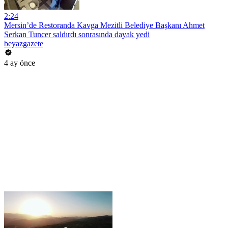
2:24
Mersin’de Restoranda Kavga Mezitli Belediye Başkanı Ahmet
Serkan Tuncer saldırdı sonrasında dayak yedi
beyazgazete
4 ay önce