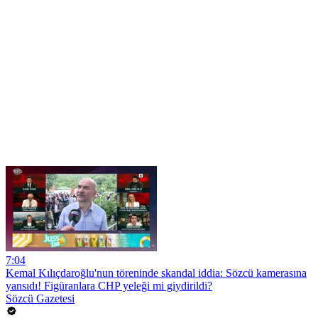
7:04
Kemal Kılıçdaroğlu'nun töreninde skandal iddia: Sözcü kamerasına
yansıdı! Figüranlara CHP yeleği mi giydirildi?
Sözcü Gazetesi