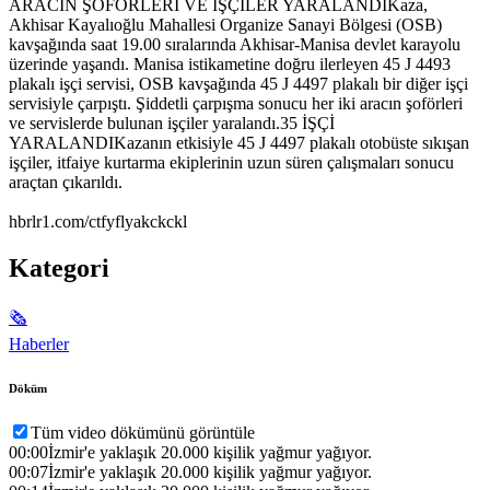
ARACIN ŞOFÖRLERİ VE İŞÇİLER YARALANDIKaza,
Akhisar Kayalıoğlu Mahallesi Organize Sanayi Bölgesi (OSB)
kavşağında saat 19.00 sıralarında Akhisar-Manisa devlet karayolu
üzerinde yaşandı. Manisa istikametine doğru ilerleyen 45 J 4493
plakalı işçi servisi, OSB kavşağında 45 J 4497 plakalı bir diğer işçi
servisiyle çarpıştı. Şiddetli çarpışma sonucu her iki aracın şoförleri
ve servislerde bulunan işçiler yaralandı.35 İŞÇİ
YARALANDIKazanın etkisiyle 45 J 4497 plakalı otobüste sıkışan
işçiler, itfaiye kurtarma ekiplerinin uzun süren çalışmaları sonucu
araçtan çıkarıldı.
hbrlr1.com/ctfyflyakckckl
Kategori
🗞
Haberler
Döküm
Tüm video dökümünü görüntüle
00:00
İzmir'e yaklaşık 20.000 kişilik yağmur yağıyor.
00:07
İzmir'e yaklaşık 20.000 kişilik yağmur yağıyor.