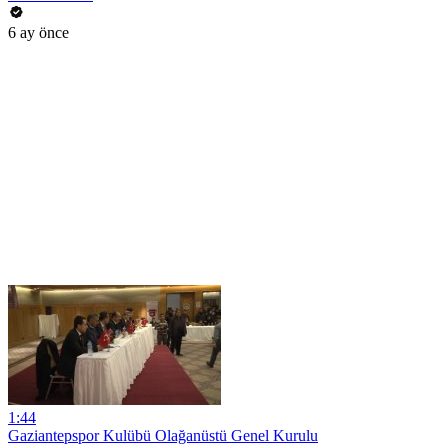
6 ay önce
1:44
Gaziantepspor Kulübü Olağanüstü Genel Kurulu