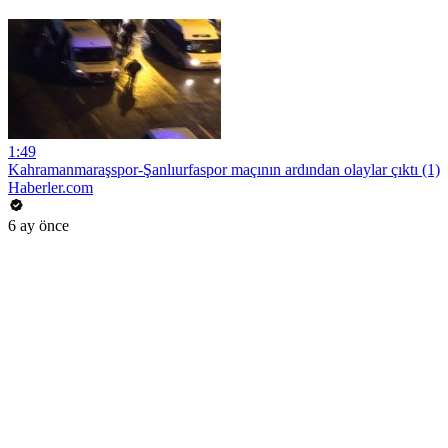
1:49
Kahramanmaraşspor-Şanlıurfaspor maçının ardından olaylar çıktı (1)
Haberler.com
6 ay önce