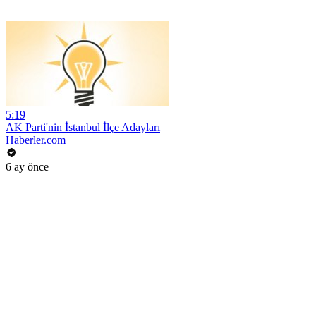
5:19
AK Parti'nin İstanbul İlçe Adayları
Haberler.com
6 ay önce