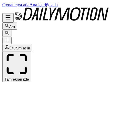
Oynatıcıya atla
Ana içeriğe atla
Ara
Oturum açın
Tam ekran izle