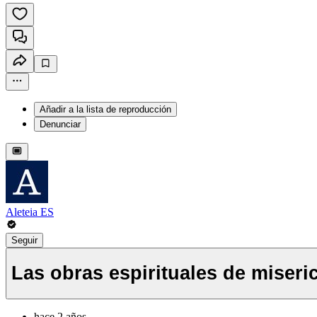
Añadir a la lista de reproducción
Denunciar
Aleteia ES
Seguir
Las obras espirituales de miseri
hace 2 años