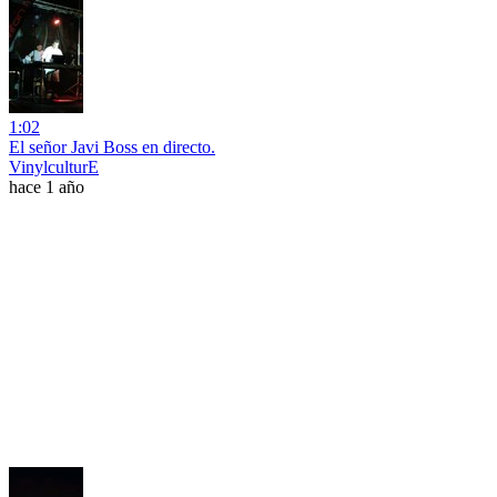
1:02
El señor Javi Boss en directo.
VinylculturE
hace 1 año