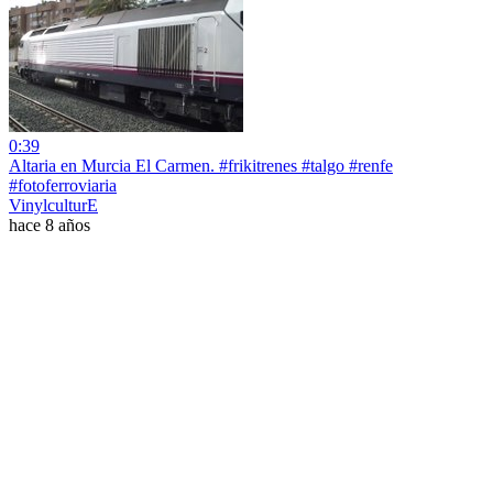
0:39
Altaria en Murcia El Carmen. #frikitrenes #talgo #renfe
#fotoferroviaria
VinylculturE
hace 8 años