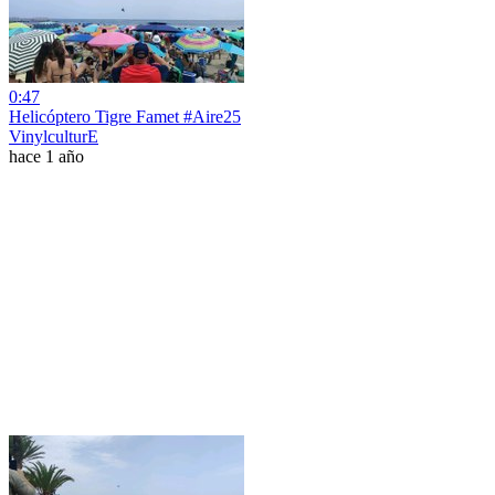
0:47
Helicóptero Tigre Famet #Aire25
VinylculturE
hace 1 año