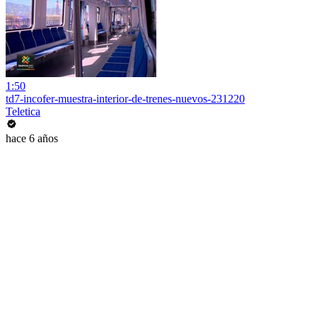
1:50
td7-incofer-muestra-interior-de-trenes-nuevos-231220
Teletica
hace 6 años