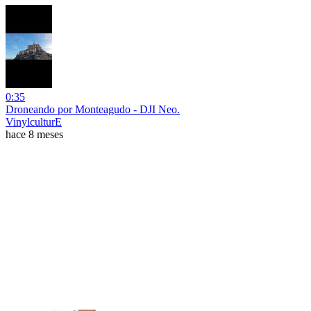
0:35
Droneando por Monteagudo - DJI Neo.
VinylculturE
hace 8 meses