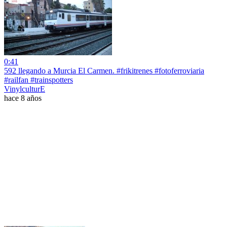
0:41
592 llegando a Murcia El Carmen. #frikitrenes #fotoferroviaria
#railfan #trainspotters
VinylculturE
hace 8 años