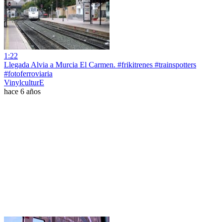
1:22
Llegada Alvia a Murcia El Carmen. #frikitrenes #trainspotters
#fotoferroviaria
VinylculturE
hace 6 años