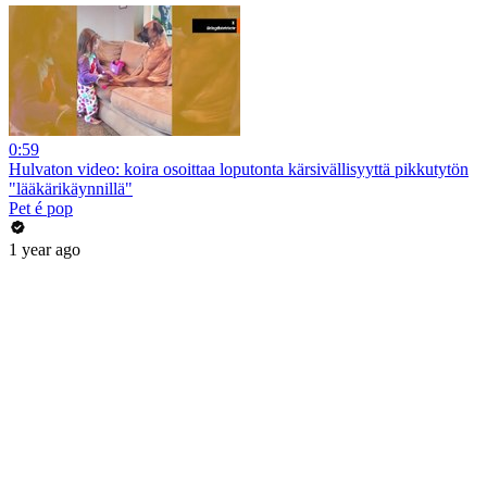
0:59
Hulvaton video: koira osoittaa loputonta kärsivällisyyttä pikkutytön
"lääkärikäynnillä"
Pet é pop
1 year ago