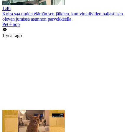
1:46
Koira saa uuden elämän sen jälkeen, kun viraalivideo paljasti sen
olevan jumissa asunnon parvekkeella
Pet é pop
1 year ago