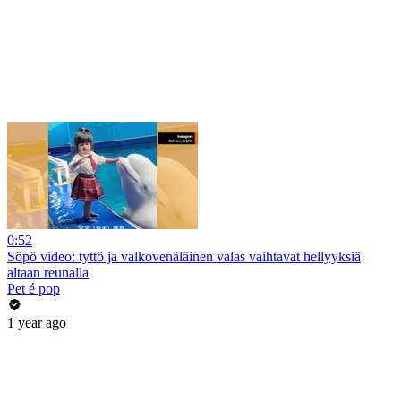
0:52
Söpö video: tyttö ja valkovenäläinen valas vaihtavat hellyyksiä
altaan reunalla
Pet é pop
1 year ago