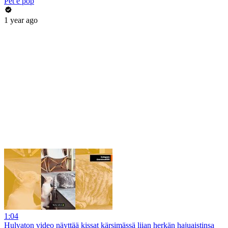
Pet é pop
1 year ago
1:04
Hulvaton video näyttää kissat kärsimässä liian herkän hajuaistinsa