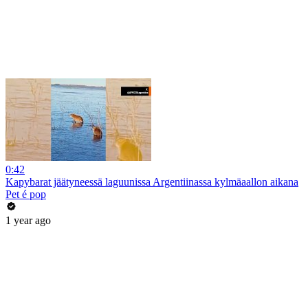
0:42
Kapybarat jäätyneessä laguunissa Argentiinassa kylmäaallon aikana
Pet é pop
1 year ago