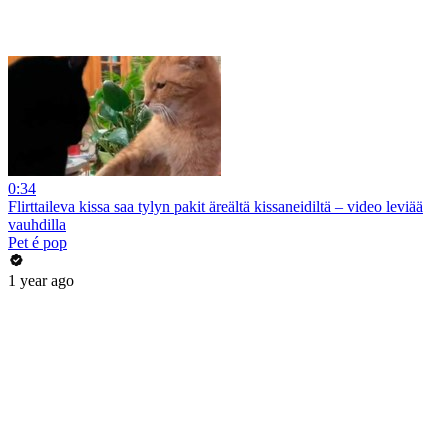
0:34
Flirttaileva kissa saa tylyn pakit äreältä kissaneidiltä – video leviää
vauhdilla
Pet é pop
1 year ago