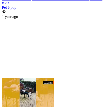
takia
Pet é pop
1 year ago