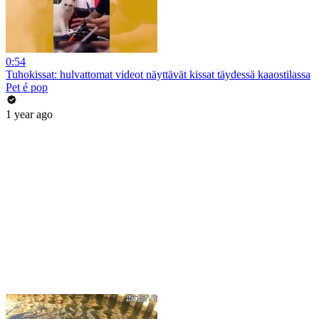
0:54
Tuhokissat: hulvattomat videot näyttävät kissat täydessä kaaostilassa
Pet é pop
1 year ago