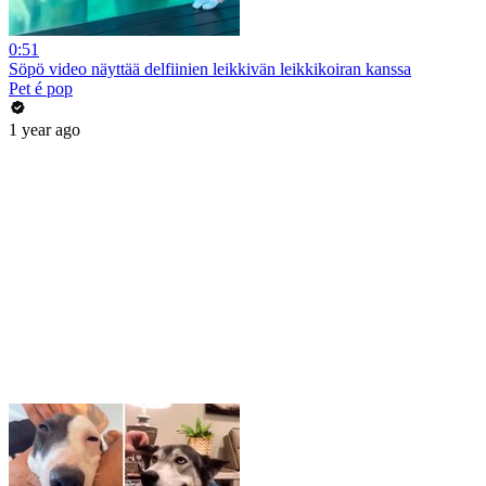
0:51
Söpö video näyttää delfiinien leikkivän leikkikoiran kanssa
Pet é pop
1 year ago