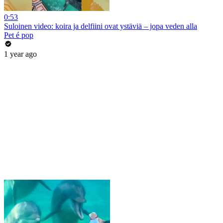
0:53
Suloinen video: koira ja delfiini ovat ystäviä – jopa veden alla
Pet é pop
1 year ago