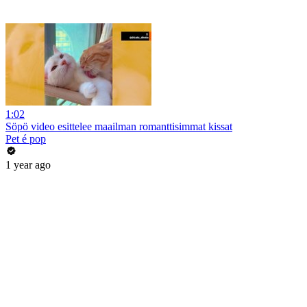
1:02
Söpö video esittelee maailman romanttisimmat kissat
Pet é pop
1 year ago