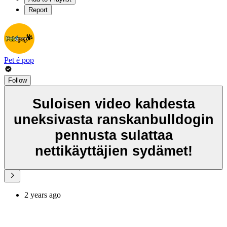
Report
Pet é pop
Follow
Suloisen video kahdesta
uneksivasta ranskanbulldogin
pennusta sulattaa
nettikäyttäjien sydämet!
2 years ago