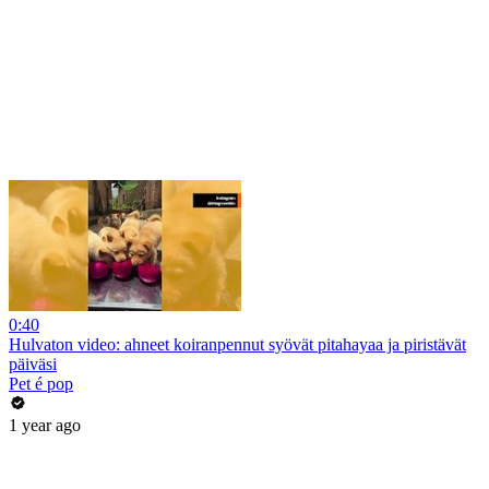
0:40
Hulvaton video: ahneet koiranpennut syövät pitahayaa ja piristävät
päiväsi
Pet é pop
1 year ago