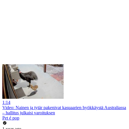
1:14
Video: Nainen ja tytär pakenivat kasuaarien hyökkäystä Australiassa
– hallitus julkaisi varoituksen
Pet é pop
1 year ago