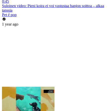
0:45
Suloinen video: Pieni koira ei voi vastustaa banjon soittoa – alkaa
tanssia
Pet é pop
1 year ago