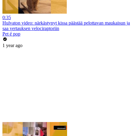
0:35
Hulvaton video: närkästynyt kissa päästää pelottavan maukaisun ja
saa vertauksen velociraptoriin
Pet é pop
1 year ago