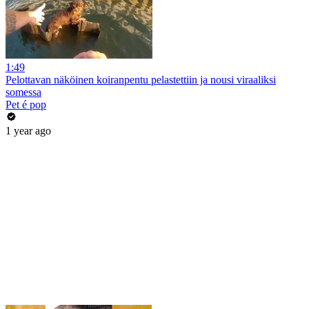
1:49
Pelottavan näköinen koiranpentu pelastettiin ja nousi viraaliksi
somessa
Pet é pop
1 year ago