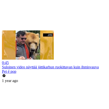
0:45
Suloinen video näyttää jättikarhun ruokittavan kuin ihmisvauva
Pet é pop
1 year ago