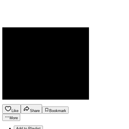
Like
Share
Bookmark
More
Add to Playlist