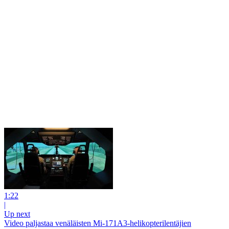
1:22
|
Up next
Video paljastaa venäläisten Mi-171A3-helikopterilentäjien