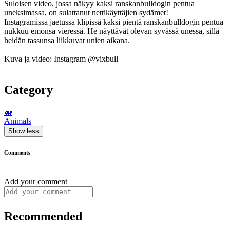
Suloisen video, jossa näkyy kaksi ranskanbulldogin pentua
uneksimassa, on sulattanut nettikäyttäjien sydämet!
Instagramissa jaetussa klipissä kaksi pientä ranskanbulldogin pentua
nukkuu emonsa vieressä. He näyttävät olevan syvässä unessa, sillä
heidän tassunsa liikkuvat unien aikana.
Kuva ja video: Instagram @vixbull
Category
🐳
Animals
Show less
Comments
Add your comment
Recommended