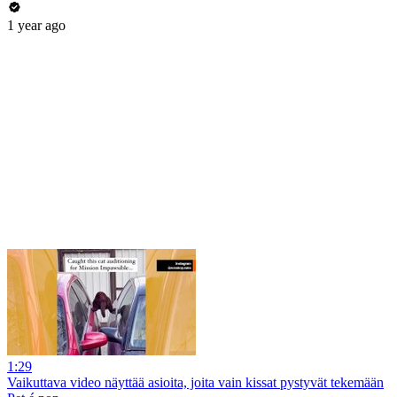
1 year ago
1:29
Vaikuttava video näyttää asioita, joita vain kissat pystyvät tekemään