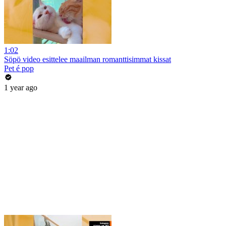
1:02
Söpö video esittelee maailman romanttisimmat kissat
Pet é pop
1 year ago