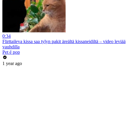
0:34
Flirttaileva kissa saa tylyn pakit äreältä kissaneidiltä – video leviää
vauhdilla
Pet é pop
1 year ago