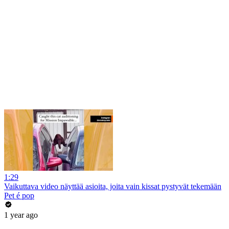
1:29
Vaikuttava video näyttää asioita, joita vain kissat pystyvät tekemään
Pet é pop
1 year ago