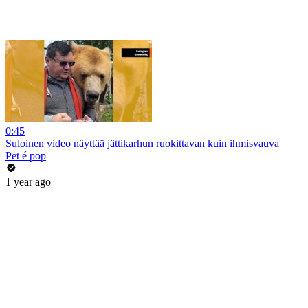
0:45
Suloinen video näyttää jättikarhun ruokittavan kuin ihmisvauva
Pet é pop
1 year ago