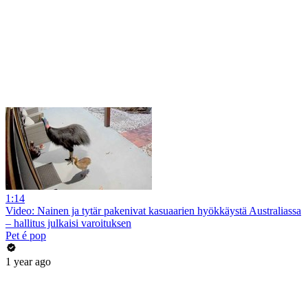
1:14
Video: Nainen ja tytär pakenivat kasuaarien hyökkäystä Australiassa
– hallitus julkaisi varoituksen
Pet é pop
1 year ago