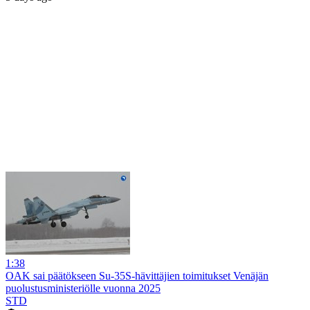
1:38
OAK sai päätökseen Su-35S-hävittäjien toimitukset Venäjän
puolustusministeriölle vuonna 2025
STD