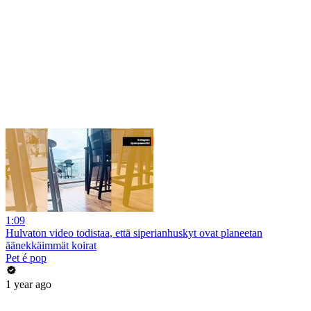
1:09
Hulvaton video todistaa, että siperianhuskyt ovat planeetan
äänekkäimmät koirat
Pet é pop
1 year ago