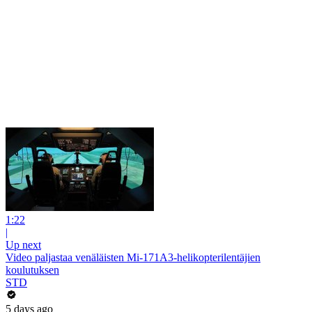
1:22
|
Up next
Video paljastaa venäläisten Mi-171A3-helikopterilentäjien
koulutuksen
STD
5 days ago