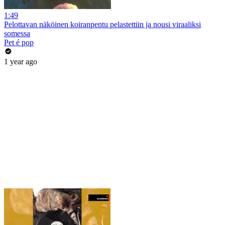
1:49
Pelottavan näköinen koiranpentu pelastettiin ja nousi viraaliksi
somessa
Pet é pop
1 year ago