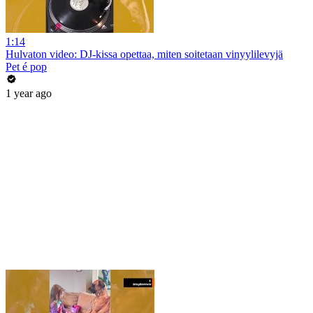
1:14
Hulvaton video: DJ-kissa opettaa, miten soitetaan vinyylilevyjä
Pet é pop
1 year ago