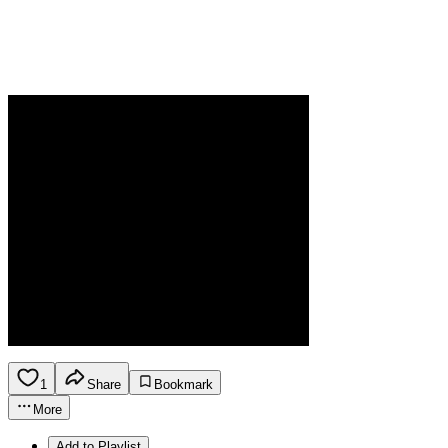
1
Share
Bookmark
More
Add to Playlist