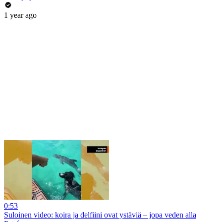
1 year ago
0:53
Suloinen video: koira ja delfiini ovat ystäviä – jopa veden alla