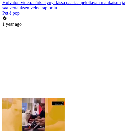
Hulvaton video: närkästynyt kissa päästää pelottavan maukaisun ja
saa vertauksen velociraptoriin
Pet é pop
1 year ago