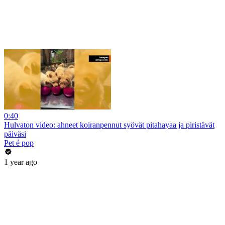
0:40
Hulvaton video: ahneet koiranpennut syövät pitahayaa ja piristävät
päiväsi
Pet é pop
1 year ago