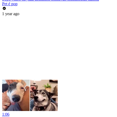
Pet é pop
1 year ago
1:06