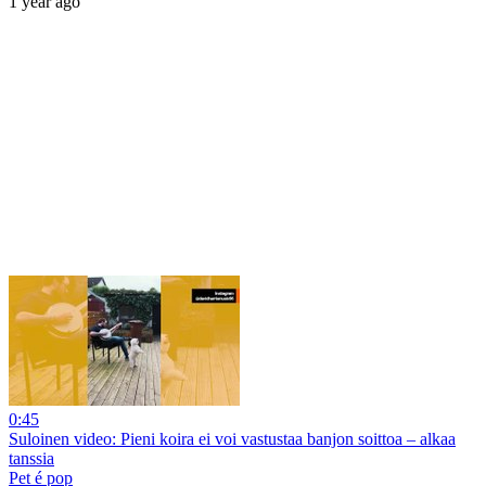
1 year ago
0:45
Suloinen video: Pieni koira ei voi vastustaa banjon soittoa – alkaa
tanssia
Pet é pop