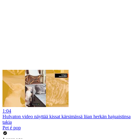
1:04
Hulvaton video näyttää kissat kärsimässä liian herkän hajuaistinsa
takia
Pet é pop