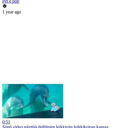
Pet é pop
1 year ago
0:51
Söpö video näyttää delfiinien leikkivän leikkikoiran kanssa