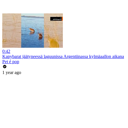
0:42
Kapybarat jäätyneessä laguunissa Argentiinassa kylmäaallon aikana
Pet é pop
1 year ago