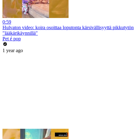
0:59
Hulvaton video: koira osoittaa loputonta kärsivällisyyttä pikkutytön
"lääkärikäynnillä"
Pet é pop
1 year ago