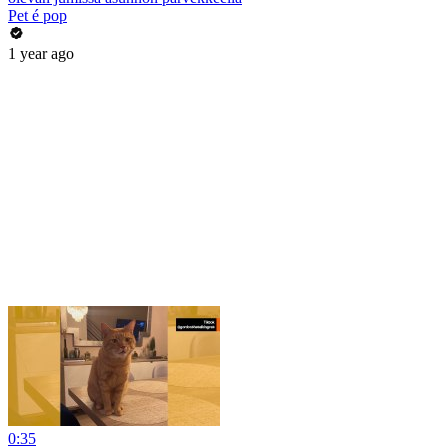
Pet é pop
1 year ago
0:35