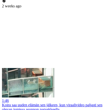
2 weeks ago
1:46
Koira saa uuden elämän sen jälkeen, kun viraalivideo paljasti sen
olevan jumissa asunnon parvekkeella