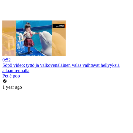
0:52
Söpö video: tyttö ja valkovenäläinen valas vaihtavat hellyyksiä
altaan reunalla
Pet é pop
1 year ago