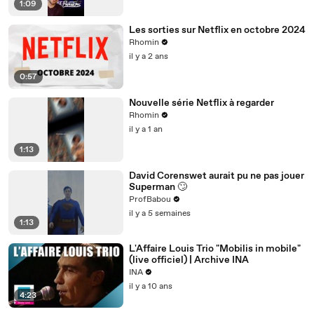
1:09
Les sorties sur Netflix en octobre 2024
Rhomin
il y a 2 ans
0:57
Nouvelle série Netflix à regarder
Rhomin
il y a 1 an
1:13
David Corenswet aurait pu ne pas jouer
Superman 🙄
ProfBabou
il y a 5 semaines
1:13
L'Affaire Louis Trio "Mobilis in mobile"
(live officiel) | Archive INA
INA
il y a 10 ans
4:23