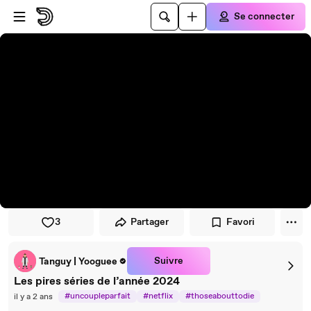
Passer au player
Passer au contenu principal
Se connecter
3
Partager
Favori
Suivre
Tanguy | Yooguee
Les pires séries de l’année 2024
#uncoupleparfait
#netflix
#thoseabouttodie
il y a 2 ans
#zorro
#secretlevel
#onregardequoi
#canalplus
#echo