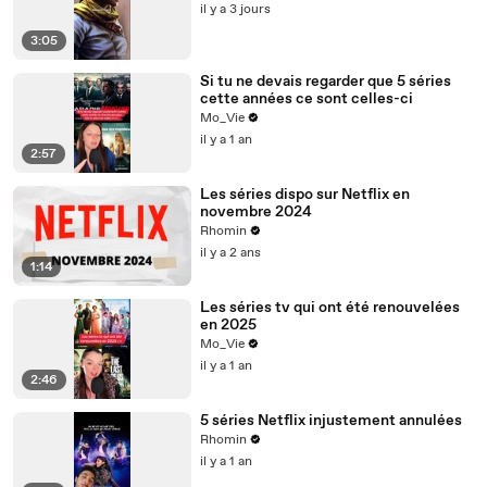
il y a 3 jours
3:05
Si tu ne devais regarder que 5 séries
cette années ce sont celles-ci
Mo_Vie
il y a 1 an
2:57
Les séries dispo sur Netflix en
novembre 2024
Rhomin
il y a 2 ans
1:14
Les séries tv qui ont été renouvelées
en 2025
Mo_Vie
il y a 1 an
2:46
5 séries Netflix injustement annulées
Rhomin
il y a 1 an