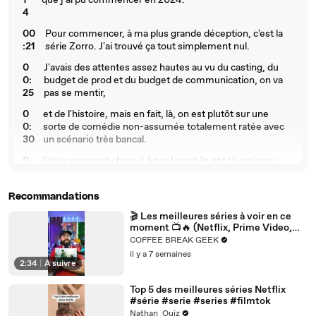
1
que j'ai pu commencer en 2024.
4
00
Pour commencer, à ma plus grande déception, c'est la
:21
série Zorro. J'ai trouvé ça tout simplement nul.
0
J'avais des attentes assez hautes au vu du casting, du
0:
budget de prod et du budget de communication, on va
25
pas se mentir,
0
et de l'histoire, mais en fait, là, on est plutôt sur une
0:
sorte de comédie non-assumée totalement ratée avec
30
un scénario très bancal.
0
J'étais vraiment choqué à quel point ils ont réussi avec
0:
excellence à ne pas prendre le bon côté de la comédie et
3
à ne pas prendre le bon côté du genre KPDP.
Recommandations
6
🎬 Les meilleures séries à voir en ce
0
C'est ni convaincant dans les scènes d'humour, ni dans
moment 📺🔥 (Netflix, Prime Video,
0:
les scènes d'action. Tout ça avec un Jean Dujardin en
Paramount+, HBO Max…)
COFFEE BREAK GEEK
4
Zorro qui ressemble plus à un mauvais Brice de Nice.
il y a 7 semaines
4
2:34
|
À suivre
00
C'est vraiment dommage, mais bon, ma grand-mère a
Top 5 des meilleures séries Netflix
:5
sûr kiffé, alors le problème vient peut-être de moi.
#série #serie #series #filmtok
0
Nathan_Quiz