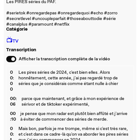
Les PIRES séries du PAF.
#paramount
#serietok
#onregardepas
#serie
#serietok #onregardepas #onregardequoi #echo #zorro
#secretlevel #uncoupleparfait #thoseabouttodie #série
#canalplus #paramount #netflix
Catégorie
📺
TV
Transcription
Afficher la transcription complète de la vidéo
0
Les pires séries de 2024, c'est bien elles. Alors
0:
honnêtement, cette année, j'ai pas regardé trop de
0
séries que je considérais comme étant nulle à chier
0
00:
parce que maintenant, et grâce à mon expérience de
06
sérivor et de tiktoker expérimenté,
00
je pense que mon radar est plutôt bien affûté et j'arrive
:10
à éviter de commencer des séries de merde.
0
Mais bon, parfois je me trompe, même si c'est très rare,
0:
et c'est dans ce cadre-là qu'on va aborder les pires séries