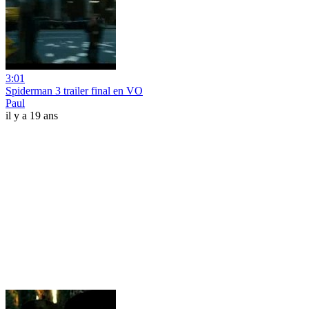
3:01
Spiderman 3 trailer final en VO
Paul
il y a 19 ans