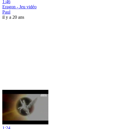
1:46
Eragon - Jeu vidéo
Paul
il y a 20 ans
1:24