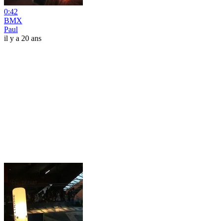
0:42
BMX
Paul
il y a 20 ans