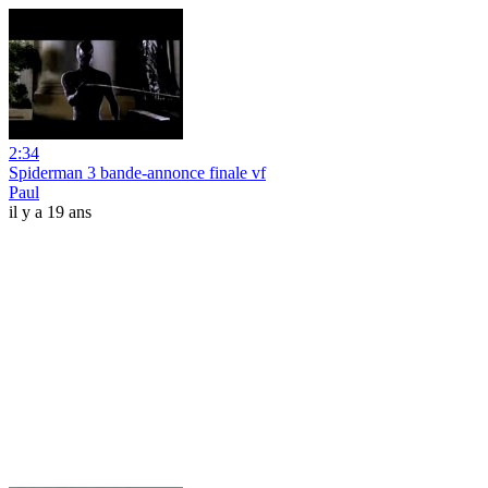
2:34
Spiderman 3 bande-annonce finale vf
Paul
il y a 19 ans