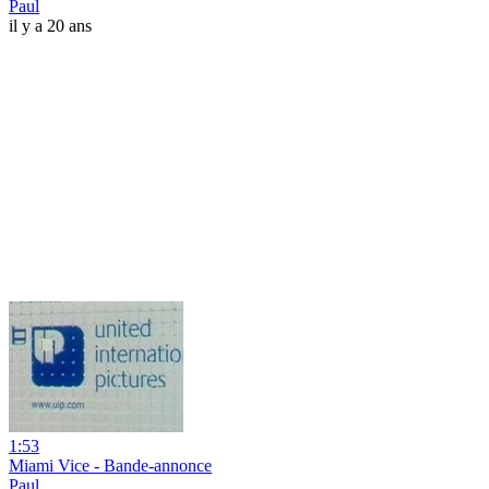
Paul
il y a 20 ans
1:53
Miami Vice - Bande-annonce
Paul