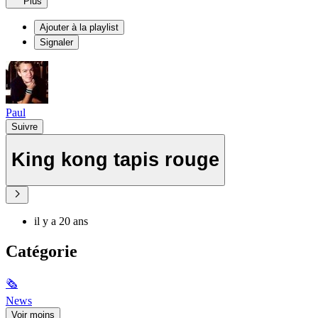
Plus
Ajouter à la playlist
Signaler
Paul
Suivre
King kong tapis rouge
il y a 20 ans
Catégorie
🗞
News
Voir moins