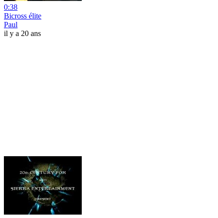
0:38
Bicross élite
Paul
il y a 20 ans