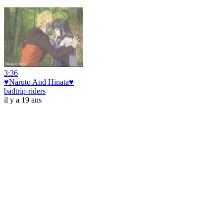
3:36
♥Naruto And Hinata♥
badtrip-riders
il y a 19 ans