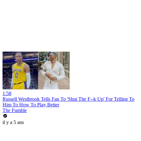
1:58
Russell Westbrook Tells Fan To 'Shut The F--k Up' For Telling To
Him To How To Play Better
The Fumble
il y a 5 ans