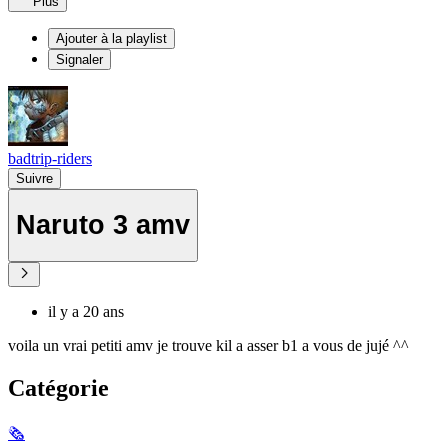
Plus
Ajouter à la playlist
Signaler
badtrip-riders
Suivre
Naruto 3 amv
il y a 20 ans
voila un vrai petiti amv je trouve kil a asser b1 a vous de jujé ^^
Catégorie
🗞