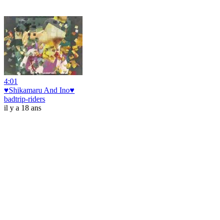
4:01
♥Shikamaru And Ino♥
badtrip-riders
il y a 18 ans