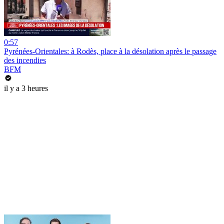
0:57
Pyrénées-Orientales: à Rodès, place à la désolation après le passage
des incendies
BFM
il y a 3 heures