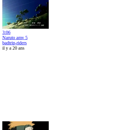
3:06
Naruto amv 5
badtrip-riders
il y a 20 ans