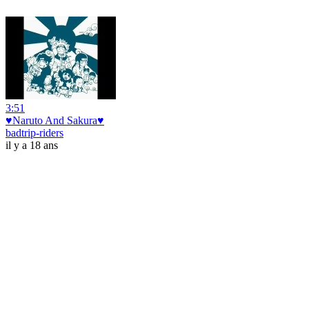
3:51
♥Naruto And Sakura♥
badtrip-riders
il y a 18 ans