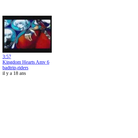
3:57
Kingdom Hearts Amv 6
badtrip-riders
il y a 18 ans