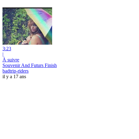
3:23
|
À suivre
Souvenir And Futurs Finish
badtrip-riders
il y a 17 ans