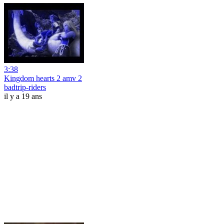
3:38
Kingdom hearts 2 amv 2
badtrip-riders
il y a 19 ans