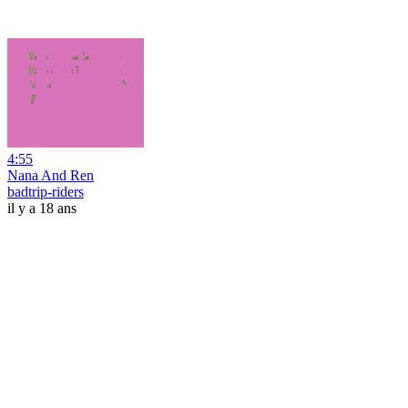
4:55
Nana And Ren
badtrip-riders
il y a 18 ans