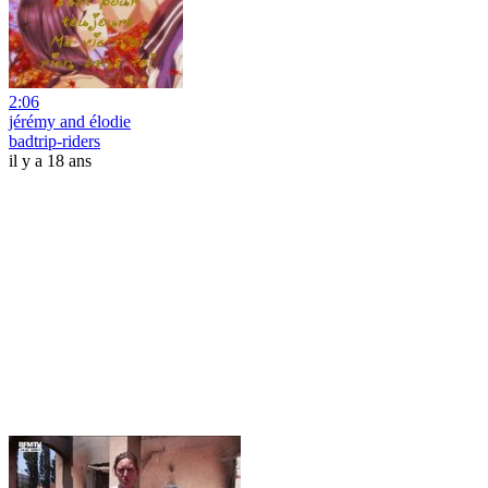
2:06
jérémy and élodie
badtrip-riders
il y a 18 ans