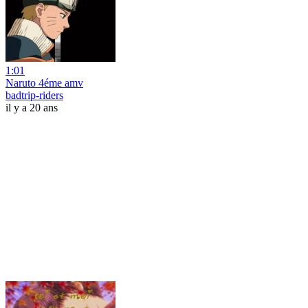
1:01
Naruto 4éme amv
badtrip-riders
il y a 20 ans