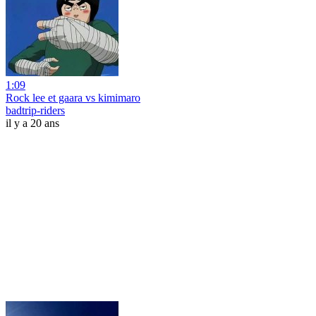
1:09
Rock lee et gaara vs kimimaro
badtrip-riders
il y a 20 ans