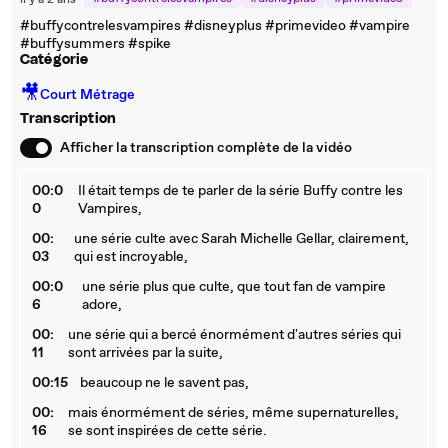
il y a 2 ans
#vampire
#buffysummers
#spike
#buffycontrelesvampires #disneyplus #primevideo #vampire
#buffysummers #spike
Catégorie
🎥
Court Métrage
Transcription
Afficher la transcription complète de la vidéo
00:0
Il était temps de te parler de la série Buffy contre les
0
Vampires,
00:
une série culte avec Sarah Michelle Gellar, clairement,
03
qui est incroyable,
00:0
une série plus que culte, que tout fan de vampire
6
adore,
00:
une série qui a bercé énormément d'autres séries qui
11
sont arrivées par la suite,
00:15
beaucoup ne le savent pas,
00:
mais énormément de séries, même supernaturelles,
16
se sont inspirées de cette série.