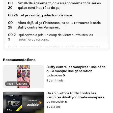
00:
Smallville également, on a eu énormément de séries
20
qui se sont inspirées de ça,
00:24
et je vais t'en parler tout de suite.
00:
Alors déjà, si ça t'intéresse, tu peux retrouver la série
25
Buffy contre les Vampires,
00:2
qui certes a pris un coup de vieux sur toutes les
8
premières saisons,
00:31
notamment les cascades, quand il y a des combats,
00:3
tu vois très bien que c'est les cascadeurs qui font les
3
scènes,
Recommandations
00:36
ça se voit au niveau de la tête,
Buffy contre les vampires : une série
qui a marqué une génération
00:3
c'est vrai qu'à l'époque c'était pas trop visible, du
Lavisdeben
7
moins,
il y a 11 mois
1:04
|
À suivre
00:40
mais c'est vrai que là tu le vois clairement,
Un spin-off de Buffy contre les
00:4
mais je te conseille de voir au moins une fois cette
vampires #buffycontrelesvampires
1
série,
DoisJeLeVoir
00:
qui compte 7 saisons, que tu peux retrouver sur Prime
il y a 3 ans
1:15
44
Video et Disney+.