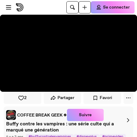
Passer au player
Passer au contenu principal
Se connecter
2
Partager
Favori
Suivre
COFFEE BREAK GEEK
Buffy contre les vampires : une série culte qui a
marqué une génération
#buffycontrelesvampires
#disneyplus
#primevideo