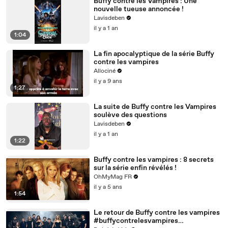
Buffy contre les Vampires : Une
nouvelle tueuse annoncée !
Lavisdeben
il y a 1 an
1:04
La fin apocalyptique de la série Buffy
contre les vampires
Allociné
il y a 9 ans
1:27
La suite de Buffy contre les Vampires
soulève des questions
Lavisdeben
il y a 1 an
1:22
Buffy contre les vampires : 8 secrets
sur la série enfin révélés !
OhMyMag FR
il y a 5 ans
1:54
Le retour de Buffy contre les vampires
#buffycontrelesvampires