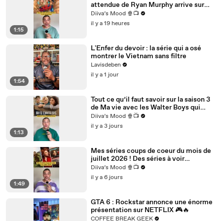
attendue de Ryan Murphy arrive sur
Disney+ dès le 6 août !!!
01:
et ensuite un antagoniste qui est pas forcément
Diiva’s Mood 🍿📺
17
méchant ni forcément gentil,
il y a 19 heures
1:15
01:22
des épisodes à thème,
L'Enfer du devoir : la série qui a osé
01:2
combien d'épisodes à thème on a pu avoir dans cette
montrer le Vietnam sans filtre
4
série ?
Lavisdeben
il y a 1 jour
01:2
Supernatural l'a notamment fait avec l'épisode sur
1:54
6
Scooby-Doo,
Tout ce qu’il faut savoir sur la saison 3
01:3
dans Buffy contre les Vampires on a eu des épisodes
de Ma vie avec les Walter Boys qui
0
en noir et blanc,
arrive le 6 août sur Netflix !
Diiva’s Mood 🍿📺
01:33
on a eu un épisode en mode comédie musicale,
il y a 3 jours
1:13
01:36
on a eu énormément de choses,
Mes séries coups de coeur du mois de
01:38
et c'est vrai que tu peux te renseigner,
juillet 2026 ! Des séries à voir
absolument !
01:40
il y a eu des vidéos YouTube sur le sujet,
Diiva’s Mood 🍿📺
il y a 6 jours
01:
il y a des mecs qui ont fait des vidéos beaucoup plus
1:49
42
poussées là-dessus,
GTA 6 : Rockstar annonce une énorme
01:4
et là on est sur TikTok, je vais pas te faire une vidéo de
présentation sur NETFLIX 🎮🔥
5
10 minutes,
COFFEE BREAK GEEK