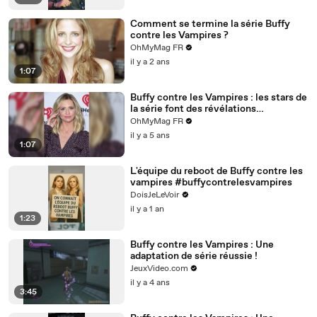
Comment se termine la série Buffy
contre les Vampires ?
OhMyMag FR
il y a 2 ans
1:07
Buffy contre les Vampires : les stars de
la série font des révélations
inattendues sur les coulisses
OhMyMag FR
il y a 5 ans
1:07
L'équipe du reboot de Buffy contre les
vampires #buffycontrelesvampires
DoisJeLeVoir
il y a 1 an
1:23
Buffy contre les Vampires : Une
adaptation de série réussie !
JeuxVideo.com
il y a 4 ans
3:45