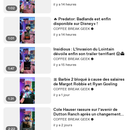
il y a 14 heures
01:4
mais énormément de choses qu'ont fait Buffy contre
1:02
7
les Vampires,
🔥 Predator: Badlands est enfin
01:51
et qui ont révolutionné les années 2000,
disponible sur Disney+ !
01:5
ont permis à d'autres séries de s'en inspirer
COFFEE BREAK GEEK
4
éclairement.
il y a 14 heures
1:01
01:5
Je t'invite vivement à voir cette série si tu ne l'as
7
jamais vue.
Insidious : L’Invasion du Lointain
dévoile enfin son trailer terrifiant 😱👻
COFFEE BREAK GEEK
il y a 15 heures
1:47
🎀 Barbie 2 bloqué à cause des salaires
de Margot Robbie et Ryan Gosling
COFFEE BREAK GEEK
il y a 1 jour
1:31
Cole Hauser rassure sur l’avenir de
Dutton Ranch après un changement
majeur 🐎🔥
COFFEE BREAK GEEK
il y a 2 jours
2:22