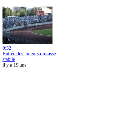
0:32
Entrée des joueurs om-asse
stabile
il y a 19 ans