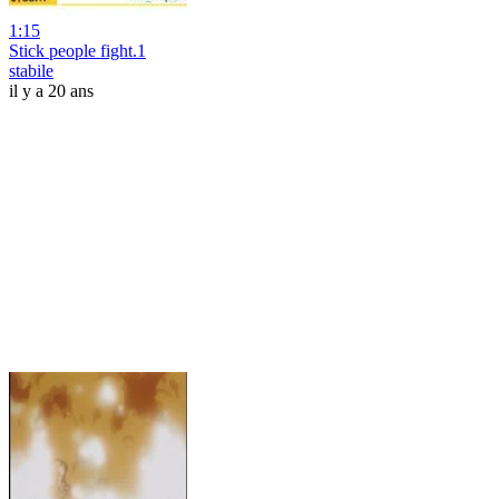
1:15
Stick people fight.1
stabile
il y a 20 ans