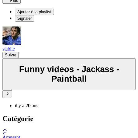
Plus
Ajouter à la playlist
Signaler
stabile
Suivre
Funny videos - Jackass -
Paintball
il y a 20 ans
Catégorie
🎈
Amusant