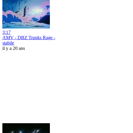
3:17
AMV - DBZ Trunks Rage -
stabile
il y a 20 ans