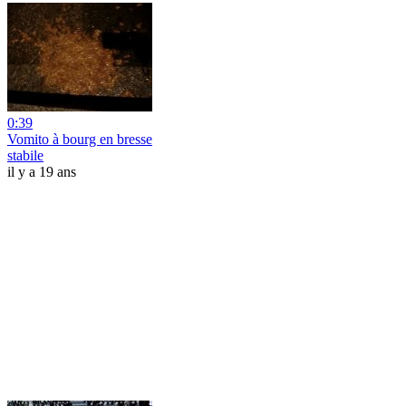
0:39
Vomito à bourg en bresse
stabile
il y a 19 ans