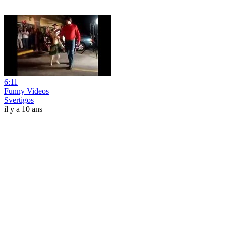
6:11
Funny Videos
Svertigos
il y a 10 ans