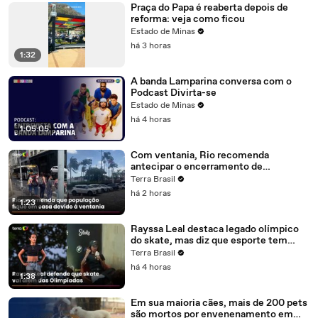
Praça do Papa é reaberta depois de
reforma: veja como ficou
Estado de Minas
há 3 horas
1:32
A banda Lamparina conversa com o
Podcast Divirta-se
Estado de Minas
há 4 horas
1:05:05
Com ventania, Rio recomenda
antecipar o encerramento de
atividades não essenciais
Terra Brasil
há 2 horas
1:23
Rayssa Leal destaca legado olímpico
do skate, mas diz que esporte tem
'cultura' por trás
Terra Brasil
há 4 horas
1:38
Em sua maioria cães, mais de 200 pets
são mortos por envenenamento em