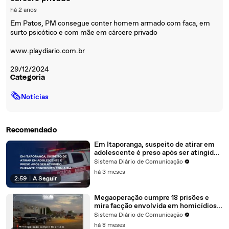
há 2 anos
Em Patos, PM consegue conter homem armado com faca, em
surto psicótico e com mãe em cárcere privado
www.playdiario.com.br
29/12/2024
Categoria
🗞
Notícias
Recomendado
Em Itaporanga, suspeito de atirar em
adolescente é preso após ser atingido
durante confronto com a PM
Sistema Diário de Comunicação
há 3 meses
2:59
|
A Seguir
Megaoperação cumpre 18 prisões e
mira facção envolvida em homicídios e
tráfico no Sertão
Sistema Diário de Comunicação
há 8 meses