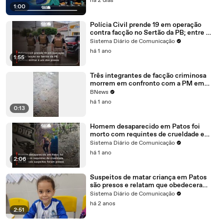
há 2 dias
1:00
Polícia Civil prende 19 em operação
contra facção no Sertão da PB; entre os
presos, um policial militar
Sistema Diário de Comunicação
há 1 ano
1:55
Três integrantes de facção criminosa
morrem em confronto com a PM em
Cachoeira
BNews
há 1 ano
0:13
Homem desaparecido em Patos foi
morto com requintes de crueldade em
PE; dois suspeitos foram presos
Sistema Diário de Comunicação
há 1 ano
2:06
Suspeitos de matar criança em Patos
são presos e relatam que obedeceram
ordens para matar faccionado
Sistema Diário de Comunicação
há 2 anos
2:51