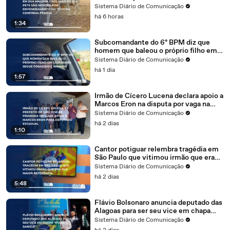
Teixeira, confirma perícia
Sistema Diário de Comunicação
há 6 horas
1:34
Subcomandante do 6º BPM diz que
homem que baleou o próprio filho em
Cajazeiras segue foragido e armado
Sistema Diário de Comunicação
há 1 dia
1:57
Irmão de Cícero Lucena declara apoio a
Marcos Eron na disputa por vaga na
Assembleia Legislativa
Sistema Diário de Comunicação
há 2 dias
1:10
Cantor potiguar relembra tragédia em
São Paulo que vitimou irmão que era
sua maior referência
Sistema Diário de Comunicação
há 2 dias
5:48
Flávio Bolsonaro anuncia deputado das
Alagoas para ser seu vice em chapa
"puro-sangue"
Sistema Diário de Comunicação