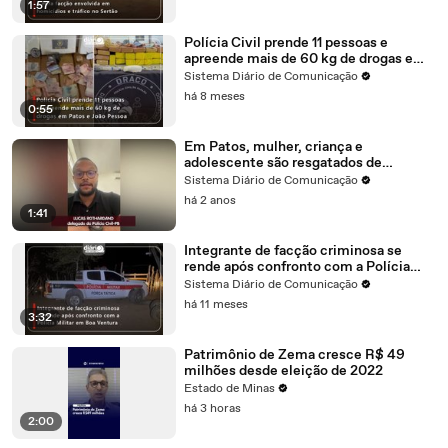
1:57
Polícia Civil prende 11 pessoas e
apreende mais de 60 kg de drogas em
Patos e João Pessoa
Sistema Diário de Comunicação
há 8 meses
0:55
Em Patos, mulher, criança e
adolescente são resgatados de
possível cárcere privado; suspeito foi
Sistema Diário de Comunicação
preso
há 2 anos
1:41
Integrante de facção criminosa se
rende após confronto com a Polícia
Militar em Boa Ventura
Sistema Diário de Comunicação
há 11 meses
3:32
Patrimônio de Zema cresce R$ 49
milhões desde eleição de 2022
Estado de Minas
há 3 horas
2:00