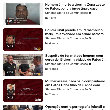
Homem é morto a tiros na Zona Leste
de Patos; polícia investiga o caso
Sistema Diário de Comunicação
há 1 ano
1:04
Polícia Civil prende em Pernambuco
mais um envolvido em crime bárbaro
ocorrido em Patos
Sistema Diário de Comunicação
há 4 anos
0:43
Suspeito de ter matado homem com
cerca de 15 tiros na cidade de Patos é
preso no Ceará
Sistema Diário de Comunicação
há 4 anos
2:24
Mulher assassinada pelo companheiro
em Patos tinha filho de 5 anos com
assassino, diz delegado
Sistema Diário de Comunicação
há 2 anos
0:42
Operação contra pornografia infantil é