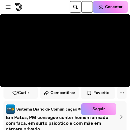
Pular para o player
Ir para o conteúdo principal
Conectar
Curtir
Compartilhar
Favorito
Seguir
Sistema Diário de Comunicação
Em Patos, PM consegue conter homem armado
com faca, em surto psicótico e com mãe em
cárcere privado