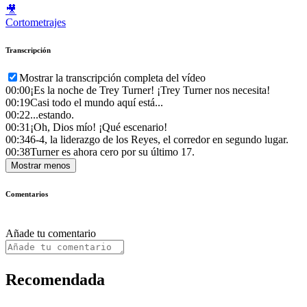
🎥
Cortometrajes
Transcripción
Mostrar la transcripción completa del vídeo
00:00
¡Es la noche de Trey Turner! ¡Trey Turner nos necesita!
00:19
Casi todo el mundo aquí está...
00:22
...estando.
00:31
¡Oh, Dios mío! ¡Qué escenario!
00:34
6-4, la liderazgo de los Reyes, el corredor en segundo lugar.
00:38
Turner es ahora cero por su último 17.
Mostrar menos
Comentarios
Añade tu comentario
Recomendada