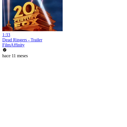
1:33
Dead Ringers - Trailer
FilmAffinity
hace 11 meses