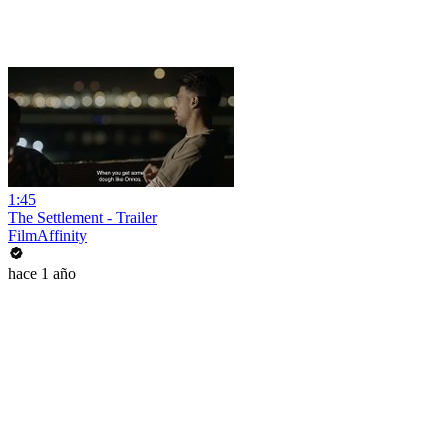
1:45
The Settlement - Trailer
FilmAffinity
hace 1 año