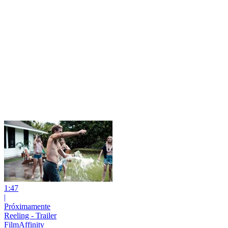
1:47
|
Próximamente
Reeling - Trailer
FilmAffinity