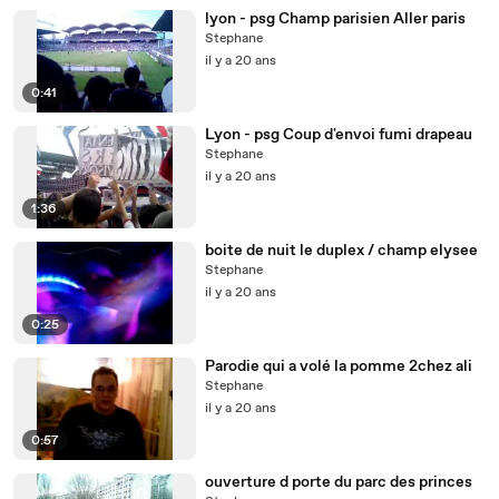
lyon - psg Champ parisien Aller paris
Stephane
il y a 20 ans
0:41
Lyon - psg Coup d'envoi fumi drapeau
Stephane
il y a 20 ans
1:36
boite de nuit le duplex / champ elysee
Stephane
il y a 20 ans
0:25
Parodie qui a volé la pomme 2chez ali
Stephane
il y a 20 ans
0:57
ouverture d porte du parc des princes