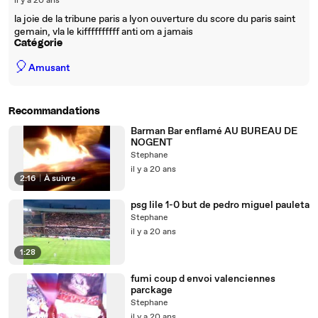
il y a 20 ans
la joie de la tribune paris a lyon ouverture du score du paris saint
gemain, vla le kiffffffffff anti om a jamais
Catégorie
🎈
Amusant
Recommandations
Barman Bar enflamé AU BUREAU DE
NOGENT
Stephane
il y a 20 ans
2:16
|
À suivre
psg lile 1-0 but de pedro miguel pauleta
Stephane
il y a 20 ans
1:28
fumi coup d envoi valenciennes
parckage
Stephane
il y a 20 ans