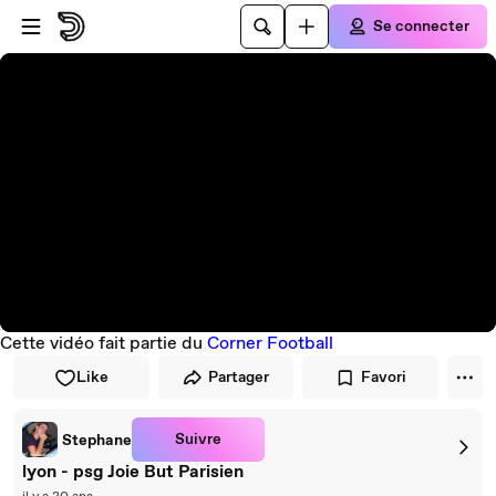
Passer au player
Passer au contenu principal
Se connecter
Cette vidéo fait partie du
Corner Football
Like
Partager
Favori
Suivre
Stephane
lyon - psg Joie But Parisien