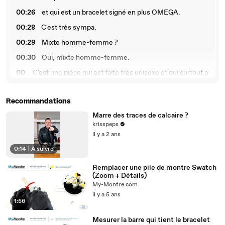
00:26
et qui est un bracelet signé en plus OMEGA.
00:28
C'est très sympa.
00:29
Mixte homme-femme ?
00:30
Oui, mixte homme-femme.
00
C'est une pièce qui est faite très unisexe et qui surtout a
:31
le petit écrin d'époque Jean Vandome.
00:40
Donc ça, ça lui donne beaucoup de cachets.
Recommandations
00:4
Le plaisir de se faire un achat joaillier et horloger très
Marre des traces de calcaire ?
3
connu.
krisspeps
il y a 2 ans
00:48
Et en plus, une belle provenance.
0:14
|
À suivre
Remplacer une pile de montre Swatch
(Zoom + Détails)
My-Montre.com
il y a 5 ans
1:56
Mesurer la barre qui tient le bracelet