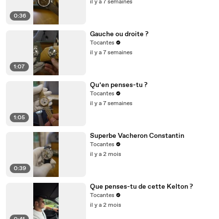
il y a 7 semaines
0:36
Gauche ou droite ?
Tocantes
il y a 7 semaines
1:07
Qu’en penses-tu ?
Tocantes
il y a 7 semaines
1:05
Superbe Vacheron Constantin
Tocantes
il y a 2 mois
0:39
Que penses-tu de cette Kelton ?
Tocantes
il y a 2 mois