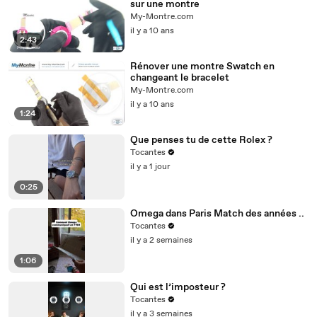
sur une montre
My-Montre.com
il y a 10 ans
2:43
Rénover une montre Swatch en
changeant le bracelet
My-Montre.com
il y a 10 ans
1:24
Que penses tu de cette Rolex ?
Tocantes
il y a 1 jour
0:25
Omega dans Paris Match des années ..
Tocantes
il y a 2 semaines
1:06
Qui est l’imposteur ?
Tocantes
il y a 3 semaines