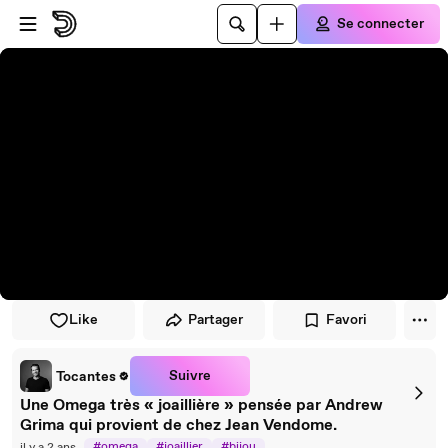
Passer au player
Passer au contenu principal
Se connecter
Like
Partager
Favori
Suivre
Tocantes
Une Omega très « joaillière » pensée par Andrew
Grima qui provient de chez Jean Vendome.
#omega
#joaillier
#bijou