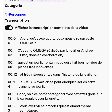
il y a 2 ans
Catégorie
✨
Personnes
Transcription
Afficher la transcription complète de la vidéo
00:0
Alors, qu'est-ce que tu peux nous dire sur cette
0
OMEGA ?
00:
C'est une OMEGA réalisée par le joaillier Andrew
02
Grima, donc en collaboration,
00:
qui est un joaillier britannique qui a fait bon nombre de
08
pièces très innovantes
00:12
et très intéressantes dans l'histoire de la joaillerie.
00:1
Et OMEGA avait laissé pour quelques séries carte
4
blanche au joaillier.
00:
Donc, on a ce boîtier octogonal avec cet effet grêlé sur
18
la carreaule et sur la lunette.
00:2
Vous avez vu ce bracelet qui est quand même
3
somptueux