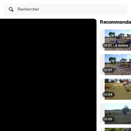
Rechercher
Recommanda
0:01
|
À suivre
0:07
0:04
0:05