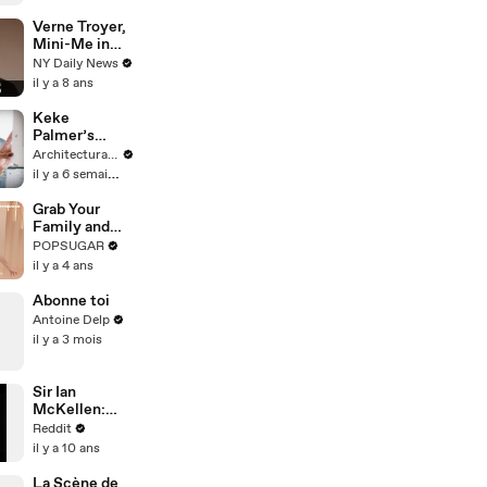
Yorker
Verne Troyer,
Mini-Me in
‘Austin
NY Daily News
Powers,’ dead
il y a 8 ans
at 49
Keke
Palmer’s
Funniest
Architectural Digest
Unseen Open
il y a 6 semaines
Door
Moments
Grab Your
Family and
Have Fun
POPSUGAR
With This
il y a 4 ans
Festive 10-
Minute
Abonne toi
Standing
Antoine Delp
Cardio
il y a 3 mois
Workout
Sir Ian
McKellen:
Reddit Ask
Reddit
Me Anything
il y a 10 ans
La Scène de