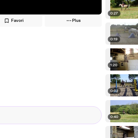
0:27
Favori
Plus
0:19
1:20
0:02
0:40