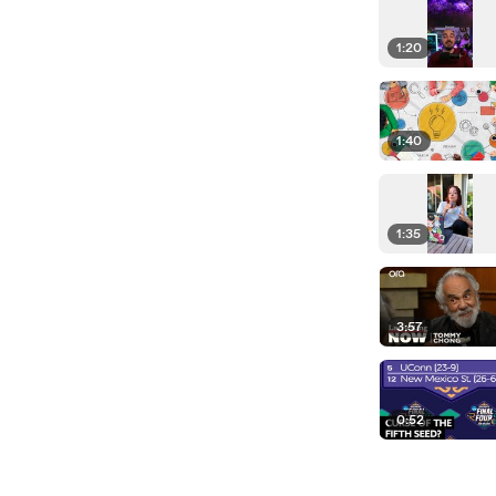
1:20
1:40
1:35
3:57
0:52