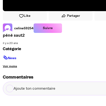
Like
Partager
Suivre
celine59254
péné saut2
il y a 20 ans
Catégorie
🗞
News
Voir moins
Commentaires
Ajoute
ton
commentaire