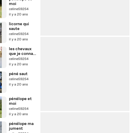
moi
celine59254
il y a 20 ans
licorne qui
saute
celine59254
il y a 20 ans
les chevaux
que je connait
et ma jument
celine59254
il y a 20 ans
péné saut
celine59254
il y a 20 ans
pénélope et
moi
celine59254
il y a 20 ans
pénélope ma
jument