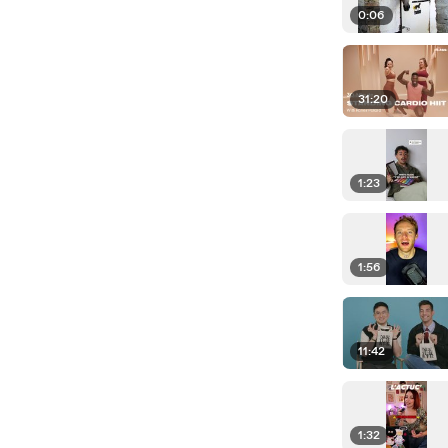
0:06
31:20
1:23
1:56
11:42
1:32