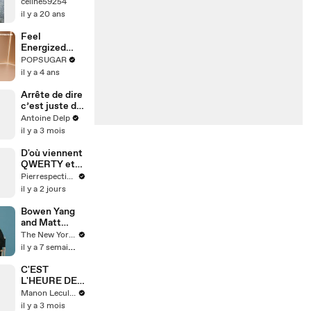
celine59254
il y a 20 ans
Feel
Energized
With This 30-
POPSUGAR
Minute
il y a 4 ans
Standing
Cardio HIIT
Arrête de dire
Routine
c’est juste du
makeup 😌
Antoine Delp
il y a 3 mois
D'où viennent
QWERTY et
AZERTY ?
Pierrespectives
il y a 2 jours
Bowen Yang
and Matt
Rogers Talk
The New Yorker
Gay Anthems
il y a 7 semaines
and Obscure
Hobbies | The
C'EST
Mini
L'HEURE DE
Interview |
L'ACTUUUC
Manon Leculnu
The New
il y a 3 mois