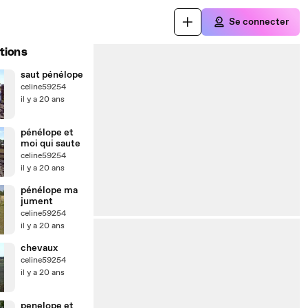
Se connecter
tions
saut pénélope
celine59254
il y a 20 ans
pénélope et
moi qui saute
celine59254
il y a 20 ans
pénélope ma
jument
celine59254
il y a 20 ans
chevaux
celine59254
il y a 20 ans
penelope et