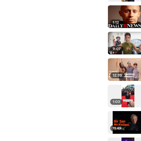
1:12
9:07
12:39
1:03
11:49